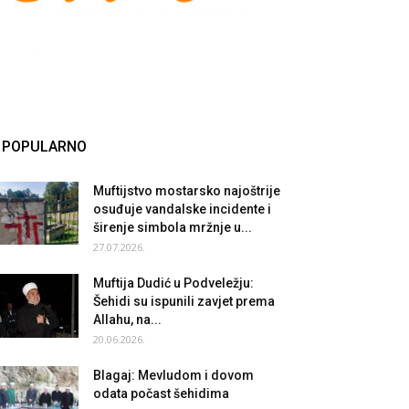
POPULARNO
Muftijstvo mostarsko najoštrije
osuđuje vandalske incidente i
širenje simbola mržnje u...
27.07.2026.
Muftija Dudić u Podveležju:
Šehidi su ispunili zavjet prema
Allahu, na...
20.06.2026.
Blagaj: Mevludom i dovom
odata počast šehidima