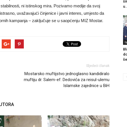
ši
 stabilnosti, ni istinskog mira. Pozivamo medije da svoj
u.
strasno, uvažavajući činjenice i javni interes, umjesto da
zbornih kampanja – zaključuje se u saopćenju MIZ Mostar.
I
Bl
do
še
Sljedeći članak
Mostarsko muftijstvo jednoglasno kandidiralo
muftiju dr. Salem-ef. Dedovića za reisul-ulemu
Islamske zajednice u BiH
AUTORA