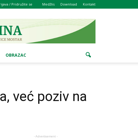
rijava / Pridružite se
Medžlis
Download
Kontakt
OBRAZAC
a, već poziv na
- Advertisement -