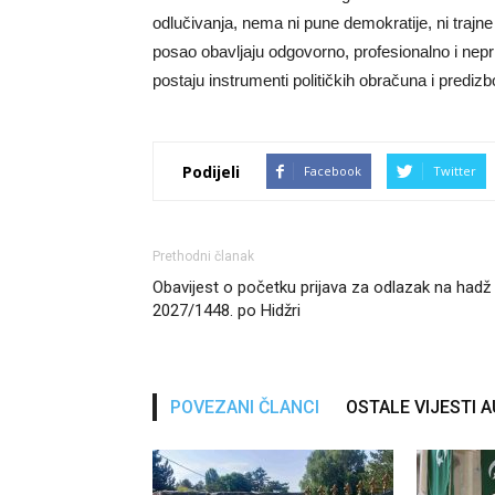
odlučivanja, nema ni pune demokratije, ni trajne
posao obavljaju odgovorno, profesionalno i nepri
postaju instrumenti političkih obračuna i predi
Podijeli
Facebook
Twitter
Prethodni članak
Obavijest o početku prijava za odlazak na hadž
2027/1448. po Hidžri
POVEZANI ČLANCI
OSTALE VIJESTI 