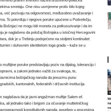
stovremeno pravim imenom naziva društveno-politička
ekima smetaju. One nisu usmjerene protiv bilo kojeg
enzija, već pozivaju na odgovornost, međusobno uvažavanje i
a. To potvrđuju i njegove poruke upućene u Podveležju,
 da Bošnjaci ne mogu biti moneta za potkusurivanje i da im
nju je naglašeno da položaj Bošnjaka u istočnoj Hercegovini
stara, dok je u Trebinju podsjećeno na stoljetni kontinuitet
lturnim i duhovnim identitetom toga grada – kaže se u
ftijine poruke predstavljaju poziv na dijalog, toleranciju i
nopravni, a zakoni jednako važiti za svakoga, te,
edstavnicima bošnjačkog naroda da preuzmu punu
radskih, kantonalnih, federalnih i državnih institucija.
I
m naglašava da je javni angažman muftije Salem-ef.
Mu
, ali jednako tako i brigom za očuvanje multietničkog
na
va
ravnopravnosti konstitutivnih naroda, posebno u procesima