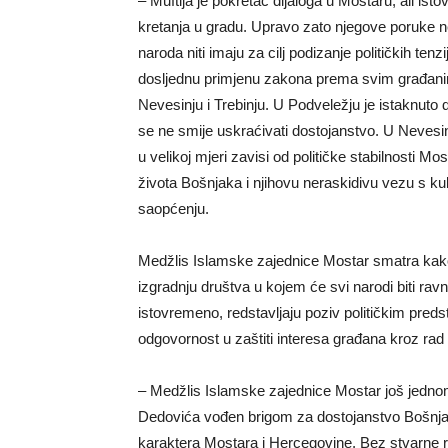
– Muftija je pokretač dijaloga u Mostaru, ali i
kretanja u gradu. Upravo zato njegove poruke n
naroda niti imaju za cilj podizanje političkih t
dosljednu primjenu zakona prema svim građanim
Nevesinju i Trebinju. U Podveležju je istaknuto
se ne smije uskraćivati dostojanstvo. U Nevesi
u velikoj mjeri zavisi od političke stabilnosti Mo
života Bošnjaka i njihovu neraskidivu vezu s ku
saopćenju.
Medžlis Islamske zajednice Mostar smatra kako mu
izgradnju društva u kojem će svi narodi biti rav
istovremeno, redstavljaju poziv političkim pr
odgovornost u zaštiti interesa građana kroz rad g
– Medžlis Islamske zajednice Mostar još jedno
Dedovića vođen brigom za dostojanstvo Bošnjaka
karaktera Mostara i Hercegovine. Bez stvarne 