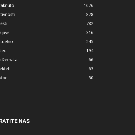
taknuto
1676
tivnosti
878
jesti
782
ajave
316
ktuelno
245
ideo
194
z džemata
66
ekteb
63
utbe
50
RATITE NAS