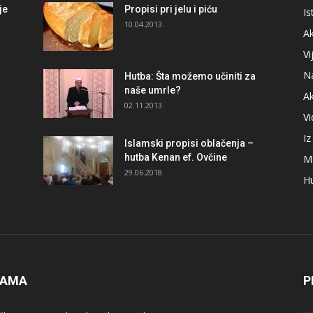
je
Propisi pri jelu i piću
Is
i
10.04.2013.
Ak
Vi
N
Hutba: Šta možemo učiniti za
naše umrle?
A
02.11.2013.
V
I
Islamski propisi oblačenja –
hutba Kenan ef. Ovčine
M
29.06.2018.
H
NAMA
P