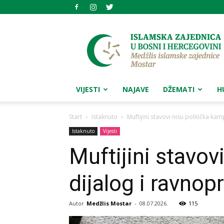
Medžlis
islamske
zajednice
Mostar
VIJESTI
NAJAVE
DŽEMATI
H
Start
Istaknuto
Muftijini stavovi nisu politička ka
Istaknuto
Vijesti
Muftijini stavov
dijalog i ravnop
Autor
Medžlis Mostar
-
08.07.2026.
115