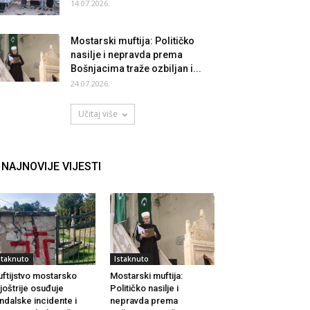
14.07.2026.
Mostarski muftija: Političko
nasilje i nepravda prema
Bošnjacima traže ozbiljan i...
24.07.2026.
Učitaj više
NAJNOVIJE VIJESTI
staknuto
Istaknuto
ftijstvo mostarsko
Mostarski muftija:
joštrije osuđuje
Političko nasilje i
ndalske incidente i
nepravda prema