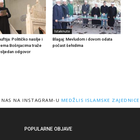
Istaknuto
tija: Političko nasilje i
Blagaj: Mevludom i dovom odata
rema Bošnjacima traže
počast šehidima
dosljedan odgovor
 NAS NA INSTAGRAM-U
MEDŽLIS ISLAMSKE ZAJEDNIC
POPULARNE OBJAVE