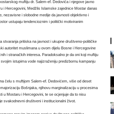
starskog muftiju dr. Salem-ef. Dedovića i njegove javno
u i Hercegovini, Medžlis Islamske zajednice Mostar danas
 nezavisne i slobodne medije da javnosti objektivno i
ostor ustupaju tendencioznim i politički motiviranim
 stvaranja pritiska na javnost i ukupne društveno-političke
rski autoritet muslimana u ovom dijelu Bosne i Hercegovine
ičnih i stranačkih interesa. Paradoksalno je da oni koji muftiju
 svojim istupima vode najizraženiju predizbornu kampanju
na čelu s muftijom Salem-ef. Dedovićem, više od deset
majorizaciju Bošnjaka, njihovu marginalizaciju u procesima
i u Mostaru i Hercegovini, te se ocjenjuje da to nisu
uje svakodnevni društveni i institucionalni život.