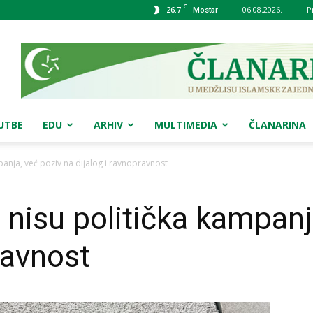
C
26.7
06.08.2026.
P
Mostar
UTBE
EDU
ARHIV
MULTIMEDIA
ČLANARINA
mpanja, već poziv na dijalog i ravnopravnost
i nisu politička kampanj
ravnost