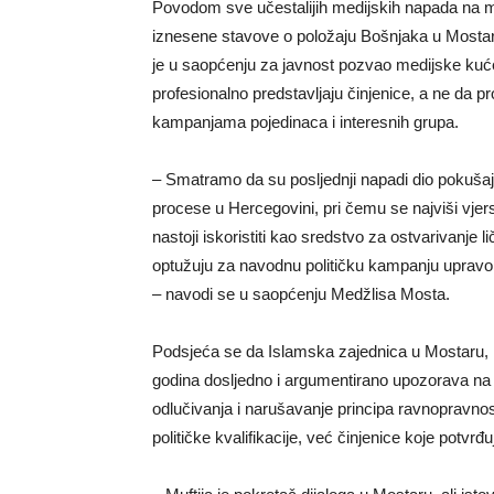
Povodom sve učestalijih medijskih napada na mo
iznesene stavove o položaju Bošnjaka u Mostar
je u saopćenju za javnost pozvao medijske kuće,
profesionalno predstavljaju činjenice, a ne da pr
kampanjama pojedinaca i interesnih grupa.
– Smatramo da su posljednji napadi dio pokušaja
procese u Hercegovini, pri čemu se najviši vje
nastoji iskoristiti kao sredstvo za ostvarivanje l
optužuju za navodnu političku kampanju upravo
– navodi se u saopćenju Medžlisa Mosta.
Podsjeća se da Islamska zajednica u Mostaru, 
godina dosljedno i argumentirano upozorava na 
odlučivanja i narušavanje principa ravnopravnost
političke kvalifikacije, već činjenice koje potvrđ