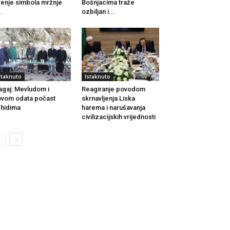
renje simbola mržnje
Bošnjacima traže
..
ozbiljan i...
staknuto
Istaknuto
agaj: Mevludom i
Reagiranje povodom
vom odata počast
skrnavljenja Liska
hidima
harema i narušavanja
civilizacijskih vrijednosti