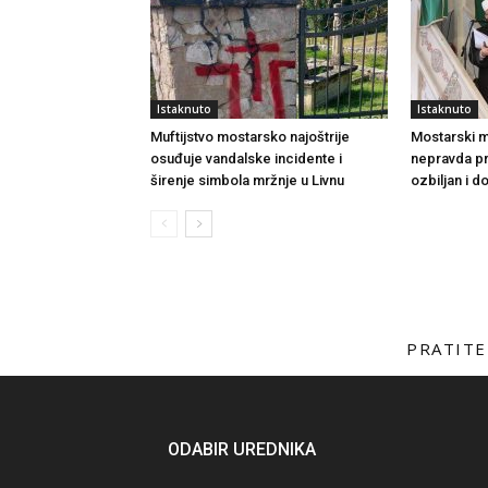
Istaknuto
Istaknuto
Muftijstvo mostarsko najoštrije
Mostarski muf
osuđuje vandalske incidente i
nepravda p
širenje simbola mržnje u Livnu
ozbiljan i 
PRATITE
ODABIR UREDNIKA