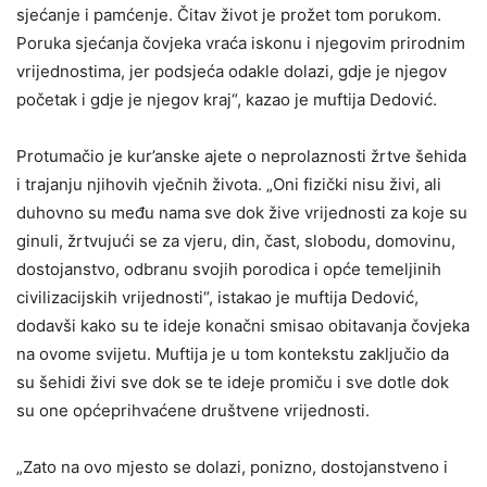
sjećanje i pamćenje. Čitav život je prožet tom porukom.
Poruka sjećanja čovjeka vraća iskonu i njegovim prirodnim
vrijednostima, jer podsjeća odakle dolazi, gdje je njegov
početak i gdje je njegov kraj“, kazao je muftija Dedović.
Protumačio je kur’anske ajete o neprolaznosti žrtve šehida
i trajanju njihovih vječnih života. „Oni fizički nisu živi, ali
duhovno su među nama sve dok žive vrijednosti za koje su
ginuli, žrtvujući se za vjeru, din, čast, slobodu, domovinu,
dostojanstvo, odbranu svojih porodica i opće temeljinih
civilizacijskih vrijednosti“, istakao je muftija Dedović,
dodavši kako su te ideje konačni smisao obitavanja čovjeka
na ovome svijetu. Muftija je u tom kontekstu zaključio da
su šehidi živi sve dok se te ideje promiču i sve dotle dok
su one općeprihvaćene društvene vrijednosti.
„Zato na ovo mjesto se dolazi, ponizno, dostojanstveno i