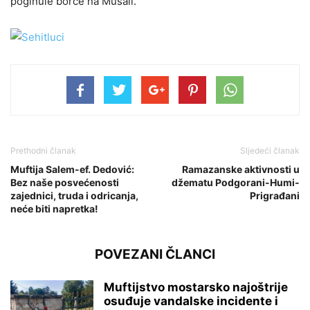
poginule borce na Musali.
Prethodni članak
Sljedeći članak
Muftija Salem-ef. Dedović:
Ramazanske aktivnosti u
Bez naše posvećenosti
džematu Podgorani-Humi-
zajednici, truda i odricanja,
Prigrađani
neće biti napretka!
POVEZANI ČLANCI
Muftijstvo mostarsko najoštrije
osuđuje vandalske incidente i