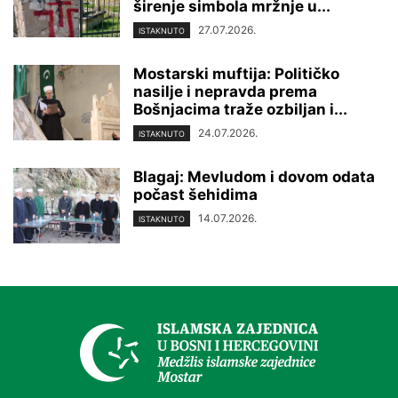
širenje simbola mržnje u...
27.07.2026.
ISTAKNUTO
Mostarski muftija: Političko
nasilje i nepravda prema
Bošnjacima traže ozbiljan i...
24.07.2026.
ISTAKNUTO
Blagaj: Mevludom i dovom odata
počast šehidima
14.07.2026.
ISTAKNUTO