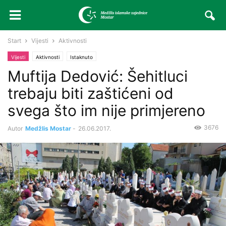
Start
Vijesti
Aktivnosti
Vijesti
Aktivnosti
Istaknuto
Muftija Dedović: Šehitluci
trebaju biti zaštićeni od
svega što im nije primjereno
3676
Autor
Medžlis Mostar
-
26.06.2017.