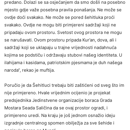
predano. Dolazi se sa osjećanjem da smo došli na posebno
mjesto gdje važe posebna pravila ponašanja. Ne može se
ovdje doći svakako. Ne može se pored šehitluka proći
svakako. Ovdje ne mogu biti primjereni sadržaji koji ne
pripadaju ovom prostoru. Svetost ovog prostora ne mogu
se narušavati. Ovom prostoru pripada Kur’an, dova, ali i
sadržaji koji se uklapaju u trajne vrijednosti nadahnuća
kojima se podstiču i održavaju stubovi našeg identiteta. U
ilahijama i kasidama, patriotskim pjesmama je duh našega
naroda“, rekao je muftija.
Poručio je da Šehitluci trebaju biti zaštićeni od sveg što im
nije primjereno. Hvale vrijednim ocijenio je projekat
predsjednika Jedinstvene organizacije boraca Grada
Mostara Seada Saličina da se ovaj prostor ogradi, i
primjereno uredi. Na kraju je još jednom osnažio ideju
izgradnje centralnog spomen obilježja za sve šehide i