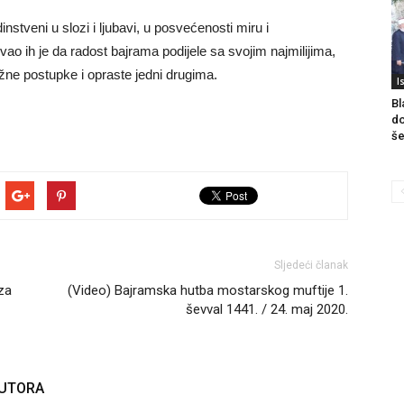
dinstveni u slozi i ljubavi, u posvećenosti miru i
o ih je da radost bajrama podijele sa svojim najmilijima,
užne postupke i opraste jedni drugima.
I
Bl
do
še
Sljedeći članak
za
(Video) Bajramska hutba mostarskog muftije 1.
ševval 1441. / 24. maj 2020.
AUTORA