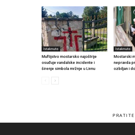
Istaknuto
Istaknuto
Muftijstvo mostarsko najoštrije
Mostarski muf
osuđuje vandalske incidente i
nepravda p
širenje simbola mržnje u Livnu
ozbiljan i 
PRATITE