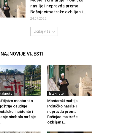
Mostarski muftija: Političko
nasilje i nepravda prema
Bošnjacima traže ozbiljan i...
24.07.2026.
Učitaj više
NAJNOVIJE VIJESTI
staknuto
Istaknuto
ftijstvo mostarsko
Mostarski muftija:
joštrije osuđuje
Političko nasilje i
ndalske incidente i
nepravda prema
renje simbola mržnje
Bošnjacima traže
..
ozbiljan i...