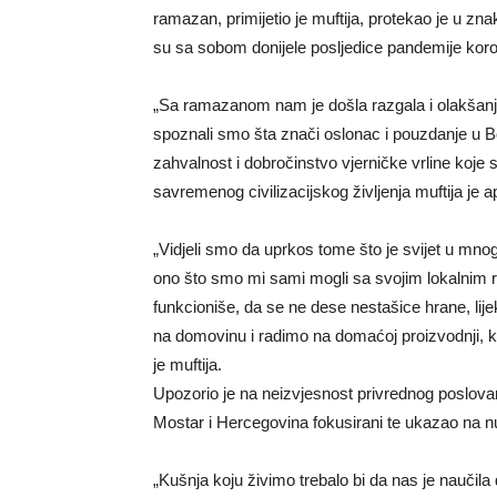
ramazan, primijetio je muftija, protekao je u zna
su sa sobom donijele posljedice pandemije koro
„Sa ramazanom nam je došla razgala i olakšanje,
spoznali smo šta znači oslonac i pouzdanje u Bo
zahvalnost i dobročinstvo vjerničke vrline koje st
savremenog civilizacijskog življenja muftija je a
„Vidjeli smo da uprkos tome što je svijet u mno
ono što smo mi sami mogli sa svojim lokalnim re
funkcioniše, da se ne dese nestašice hrane, lij
na domovinu i radimo na domaćoj proizvodnji, ka
je muftija.
Upozorio je na neizvjesnost privrednog poslovan
Mostar i Hercegovina fokusirani te ukazao na nu
„Kušnja koju živimo trebalo bi da nas je nauči