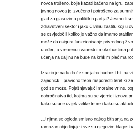
novca trošeno, bolje kazati bačeno na igru, zabav
javnog novca je izvučeno i potrošeno za sumnjiv
glad za glasovima političkih partija? Jesmo li s
zdravstveni sektor i jaku Civilnu zaštitu koji 
se osvjedočili koliko je važno da imamo stabilan
može da osigura funkcionisanje privrednog živo
uređen, a vremenu i vanrednim okolnostima prilag
učenja na daljinu ne bude na krhkim plećima rodit
Izrazio je nadu da će socijalna budnost biti na
zajednički i pravično treba rasporediti teret kri
god se može. Pojašnjavajući moralne vrline, pop
dobročinstva itd, kojima su se vjernici iznova 
kako su one uvijek velike teme i kako su aktu
„U njima se ogleda smisao našeg bitisanja na ze
ramazan objedinjuje i sve su njegovim blagoslov