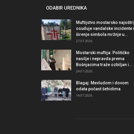
ODABIR UREDNIKA
Muftijstvo mostarsko najoštri
osuđuje vandalske incidente 
širenje simbola mržnje u...
27.07.2026.
Mostarski muftija: Političko
nasilje i nepravda prema
Bošnjacima traže ozbiljan i...
24.07.2026.
Blagaj: Mevludom i dovom
odata počast šehidima
14.07.2026.