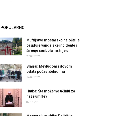
POPULARNO
Muftijstvo mostarsko najoštrije
osuđuje vandalske incidente i
širenje simbola mržnje u...
27.07.2026.
Blagaj: Mevludom i dovom
odata počast šehidima
14.07.2026.
Hutba: Šta možemo učiniti za
naše umrle?
02.11.2013.