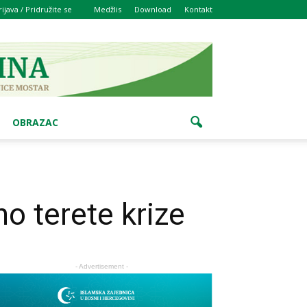
rijava / Pridružite se
Medžlis
Download
Kontakt
OBRAZAC
o terete krize
- Advertisement -