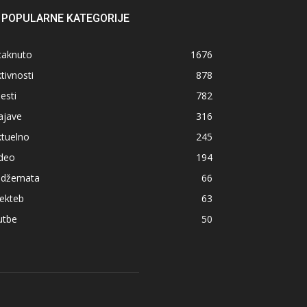
POPULARNE KATEGORIJE
taknuto
1676
tivnosti
878
jesti
782
ajave
316
ktuelno
245
ideo
194
z džemata
66
ekteb
63
utbe
50