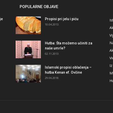
POPULARNE OBJAVE
je
Propisi pri jelu i piću
Is
i
10.04.2013.
Ak
Vi
N
Hutba: Šta možemo učiniti za
naše umrle?
A
02.11.2013.
V
I
Islamski propisi oblačenja –
hutba Kenan ef. Ovčine
M
29.06.2018.
H