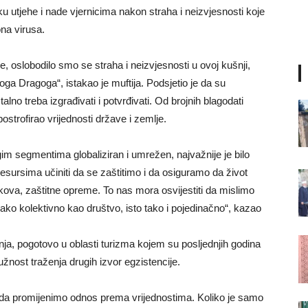
ku utjehe i nade vjernicima nakon straha i neizvjesnosti koje
na virusa.
 oslobodilo smo se straha i neizvjesnosti u ovoj kušnji,
ga Dragoga“, istakao je muftija. Podsjetio je da su
alno treba izgrađivati i potvrđivati. Od brojnih blagodati
postrofirao vrijednosti države i zemlje.
gim segmentima globaliziran i umrežen, najvažnije je bilo
sursima učiniti da se zaštitimo i da osiguramo da život
ekova, zaštitne opreme. To nas mora osvijestiti da mislimo
ko kolektivno kao društvo, isto tako i pojedinačno“, kazao
ja, pogotovo u oblasti turizma kojem su posljednjih godina
žnost traženja drugih izvor egzistencije.
la da promijenimo odnos prema vrijednostima. Koliko je samo