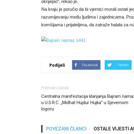
okrijepio“, rekao je.
Na kraju je poručio da bi vjernici morali ostati je
razumijevanju među ljudima i zajednicama. Pozva
komšijama i prijateljima, da zatraže halala za r
Podijeli
Facebook
Twitter
Prethodni članak
Centralna manifestacija klanjanja Bajram nama
u U.S.R.C. „Midhat Hujdur Hujka“ u Sjevernom
logoru
POVEZANI ČLANCI
OSTALE VIJESTI 