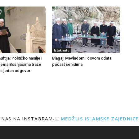
Istaknuto
tija: Političko nasilje i
Blagaj: Mevludom i dovom odata
rema Bošnjacima traže
počast šehidima
dosljedan odgovor
 NAS NA INSTAGRAM-U
MEDŽLIS ISLAMSKE ZAJEDNIC