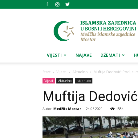
Medžlis
islamske
zajednice
Mostar
VIJESTI
NAJAVE
DŽEMATI
H
Start
Vijesti
Aktuelno
Muftija Dedović: Podijeli
Vijesti
Aktuelno
Istaknuto
Muftija Dedović
Autor
Medžlis Mostar
-
24.05.2020.
1334