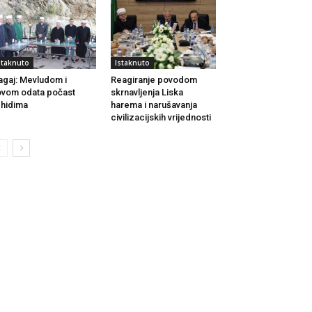
staknuto
Istaknuto
agaj: Mevludom i
Reagiranje povodom
vom odata počast
skrnavljenja Liska
hidima
harema i narušavanja
civilizacijskih vrijednosti