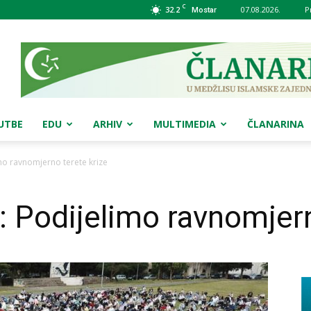
C
32.2
07.08.2026.
P
Mostar
UTBE
EDU
ARHIV
MULTIMEDIA
ČLANARINA
mo ravnomjerno terete krize
: Podijelimo ravnomjern