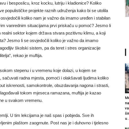
u i besposlicu, kroz kocku, lutriju i kladionice? Koliko
e populističke projekte raznih udruženja kako bi se utolila
e osvjedočili koliko nam je važno da imamo uređen i stabilan
u ovim vanrednim situacijama prvi priskaču u pomoć? Jesmo li
 realni sektor kojem država stvara pozitivnu klimu, a koji
ta? Jesmo li se osvjedočili koliko je važno da imamo
odljiv školski sistem, pa da teret i stres organizacije
elja“, rekao je muftija.
 visokom stepenu i u vremenu koje dolazi, u kojem se
ze, sačuvati radna mjesta, pomoći i olakšavati ljudima koliko
ut iskrenosti, samokontrole, obuzdavanja nagona i strasti,
I
prilagođavali tokom mjeseca ramazana, muftija je kazao
Mu
elne u svakom vremenu.
na
va
ši
mlji. U tim lekcijama je naš spas i pobjeda. Sve ih
u.
ljenim plaštom zaogrnute. Post nas je i duhovno i tjelesno