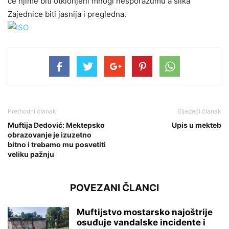
će njime biti otklonjeni mnogi nesporazumu a slika
Zajednice biti jasnija i pregledna.
Prethodni članak
Sljedeći članak
Muftija Dedović: Mektepsko
Upis u mekteb
obrazovanje je izuzetno
bitno i trebamo mu posvetiti
veliku pažnju
POVEZANI ČLANCI
Muftijstvo mostarsko najoštrije
osuđuje vandalske incidente i