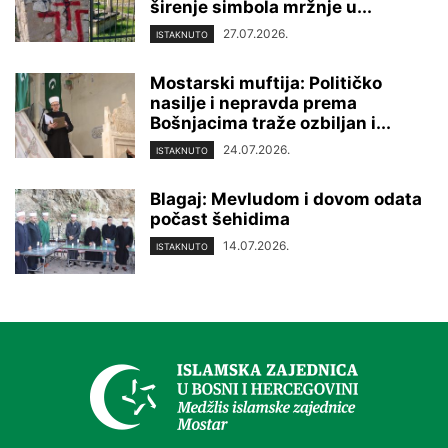
širenje simbola mržnje u...
27.07.2026.
ISTAKNUTO
Mostarski muftija: Političko
nasilje i nepravda prema
Bošnjacima traže ozbiljan i...
24.07.2026.
ISTAKNUTO
Blagaj: Mevludom i dovom odata
počast šehidima
14.07.2026.
ISTAKNUTO