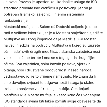
Jelovac. Pozvao je uposlenike i korisnike usluga da ISO
standard prihvate kao olakšicu u poslovanju jer on je
potreban Islamskoj zajednici i njenim sistemima
funkcioniranja.
Mostarski muftija mr. Salem ef. Dedović ocijenio je da se
radi o velikom iskoraku jer je u Mostaru smješteno sjedište
Muftijstva ali i zbog činjenice da je Medžlis IZ-e Mostar
najveći medžlis na području Muftijstva u kojeg su „uprete
oči i nade“ svih drugih medžlisa. „Islamska zajednica nosi
velike i složene terete i ona se s toga gleda drugačijim
očima. Ova zajednica, osim baznih poslova, vjerskih
pitanja, nosi i društvene odgovornosti našeg naroda.
Jednostavno joj je to vrijeme nametnulo. Ne znam da li
smo dovoljno svjesni te odgovornosti i stoga je stalno
trebamo posjvesćivati“ rekao je muftija. Čestitajući
Medžlisu IZ-e Mostar muftija je kazao kako će uvođenjem
ISO standarda svima biti lakše izvršiti svoje obaveze te da