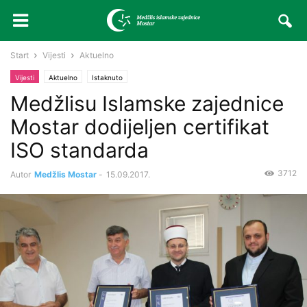
Start
Vijesti
Aktuelno
Vijesti
Aktuelno
Istaknuto
Medžlisu Islamske zajednice
Mostar dodijeljen certifikat
ISO standarda
3712
Autor
Medžlis Mostar
-
15.09.2017.