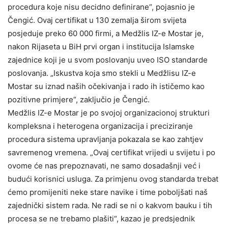
procedura koje nisu decidno definirane“, pojasnio je
Čengić. Ovaj certifikat u 130 zemalja širom svijeta
posjeduje preko 60 000 firmi, a Medžlis IZ-e Mostar je,
nakon Rijaseta u BiH prvi organ i institucija Islamske
zajednice koji je u svom poslovanju uveo ISO standarde
poslovanja. „Iskustva koja smo stekli u Medžlisu IZ-e
Mostar su iznad naših očekivanja i rado ih ističemo kao
pozitivne primjere“, zaključio je Čengić.
Medžlis IZ-e Mostar je po svojoj organizacionoj strukturi
kompleksna i heterogena organizacija i preciziranje
procedura sistema upravljanja pokazala se kao zahtjev
savremenog vremena. „Ovaj certifikat vrijedi u svijetu i po
ovome će nas prepoznavati, ne samo dosadašnji već i
budući korisnici usluga. Za primjenu ovog standarda trebat
ćemo promijeniti neke stare navike i time poboljšati naš
zajednički sistem rada. Ne radi se ni o kakvom bauku i tih
procesa se ne trebamo plašiti“, kazao je predsjednik