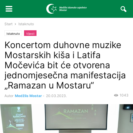
Start
Istaknuto
Istaknuto
Vijesti
Koncertom duhovne muzike
Mostarskih kiša i Latifa
Močevića bit će otvorena
jednomjesečna manifestacija
„Ramazan u Mostaru“
1043
Autor
Medžlis Mostar
-
20.03.2023.