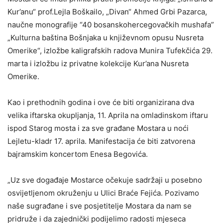
Kur’anu“ prof.Lejla Boškailo, „Divan“ Ahmed Grbi Pazarca,
naučne monografije “40 bosanskohercegovačkih mushafa”
„Kulturna baština Bošnjaka u književnom opusu Nusreta
Omerike“, izložbe kaligrafskih radova Munira Tufekčića 29.
marta i izložbu iz privatne kolekcije Kur’ana Nusreta
Omerike.
Kao i prethodnih godina i ove će biti organizirana dva
velika iftarska okupljanja, 11. Aprila na omladinskom iftaru
ispod Starog mosta i za sve građane Mostara u noći
Lejletu-kladr 17. aprila. Manifestacija će biti zatvorena
bajramskim koncertom Enesa Begovića.
„Uz sve događaje Mostarce očekuje sadržaji u posebno
osvijetljenom okruženju u Ulici Braće Fejića. Pozivamo
naše sugrađane i sve posjetitelje Mostara da nam se
pridruže i da zajednički podijelimo radosti mjeseca