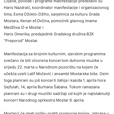
Ciljeve, povode i programe manifestacije predstavili su
Haris Nazdraić, koordinator manifestacije i organizacionog
tima, Esma Džoklo-Džiho, savjetnica za kulturu Grada
Mostara, Kenan ef.Ovčina, pomoćnik glavnog imama
Medžlisa IZ-e Mostar i
Haris Omerika, predsjednik Gradskog društva BZK
“Preporod” Mostar.
Manifestacija sa brojnim kulturnim, vjerskim programima
svečano će biti otvorena koncertom duhovne muzike u
srijedu 22. marta u Narodnom pozorištu na kojem će
učešća uzeti Latif Močević i ansambl Mostarske kiše. Osim
toga planirani su još koncerti ilahija i kasida 1. aprila hora
Sejfulah, 14, aprila Burhana Šabana. Tokom ramazana
planirani su i drugi muzički sadržaji od kojih je najistaknutiji
koncert Narodnog oprkestra Mostar 6. aprila.
Mostarci će imati priliku pratiti promocije knjiga: „Ishrana u