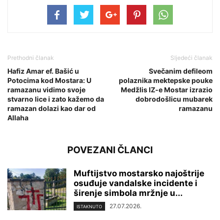
Prethodni članak
Sljedeći članak
Hafiz Amar ef. Bašić u
Svečanim defileom
Potocima kod Mostara: U
polaznika mektepske pouke
ramazanu vidimo svoje
Medžlis IZ-e Mostar izrazio
stvarno lice i zato kažemo da
dobrodošlicu mubarek
ramazan dolazi kao dar od
ramazanu
Allaha
POVEZANI ČLANCI
Muftijstvo mostarsko najoštrije
osuđuje vandalske incidente i
širenje simbola mržnje u...
27.07.2026.
ISTAKNUTO