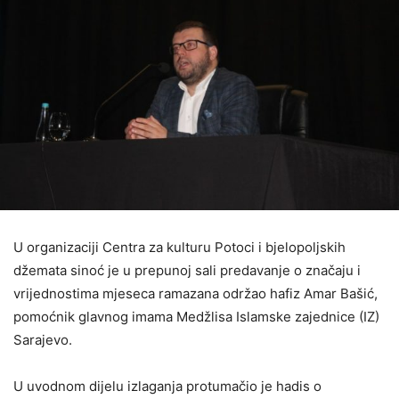
U organizaciji Centra za kulturu Potoci i bjelopoljskih
džemata sinoć je u prepunoj sali predavanje o značaju i
vrijednostima mjeseca ramazana održao hafiz Amar Bašić,
pomoćnik glavnog imama Medžlisa Islamske zajednice (IZ)
Sarajevo.
U uvodnom dijelu izlaganja protumačio je hadis o