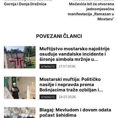
Gornja i Donja Drežnica
Močevića bit će otvorena
jednomjesečna
manifestacija „Ramazan u
Mostaru“
POVEZANI ČLANCI
Muftijstvo mostarsko najoštrije
osuđuje vandalske incidente i
širenje simbola mržnje u...
27.07.2026.
ISTAKNUTO
Mostarski muftija: Političko
nasilje i nepravda prema
Bošnjacima traže ozbiljan i...
24.07.2026.
ISTAKNUTO
Blagaj: Mevludom i dovom odata
počast šehidima