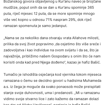
Božanskog govora objavljenog u Kur’anu naveo je brojčane
mudžize, poput onih da se dan u Kur’anu spominje 365
puta, riječ mjesec 12 puta, da se more spominje mnogo
više već kopno u odnosu 71% naspram 29%, dok riječ
ramazan spomenuta je samo jedanput.
„Nama se za nekoliko dana otvaraju vrata Allahove milosti,
prilika da svoj život popravimo ,da osjetimo što više sreće i
zadovoljstva i kao individue na ovom svijetu i da se, što je
najvažnije, približimo našem Gospodaru s onim što će nam
korisiti onda kad pred Njega dođemo“, kazao je hafiz Bašić.
Tumačio je ishodišta osjećanja kod vjernika tokom mjeseca
ramazana o čemu se decidno govori u hadisima Muhameda
a.s. iz čega je moguće da svako ponaosob može preispitati
stanje svoje duhovnosti, uma i predanosti. „Mi u ramazanu
vidimo svoje stvarno lice i zato kažemo da ramazan dolazi
kao dar od Allaha Uzvišenog“, naglasio je hafiz Bašić.