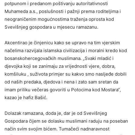
potpunom i predanom poštivanju autoritativnosti
Muhameda a.s., poslušnosti i pažnji prema roditeljima i
neograničenim mogućnostima traženja oprosta kod
Svevišnjeg gospodara u mjesecu ramazanu.
Akcentirao je činjenicu kako se upravo na tim vjerskim
načelima razvijala islamska civilizacija i moralni kredo kod
bosanskohercegovačkih muslimana. „Svaki mladić i
djevojka koji se zanimaju za vrijednosti vjere, dobra,
komšiluku , suživota primjer su kakvo smo nasljeđe dobili
od naših predaka, djedova i nena i zato sam sretan da
imam priliku večeras govoriti u Potocima kod Mostara“,
kazao je hafiz Bašić.
Dolazak ramazana, doda je, dar je od Svevišnjeg
Gospodara čijem se dolasku muslimani raduju na poseban
način svim svojim bićem. Tumačeći nadnaravnost