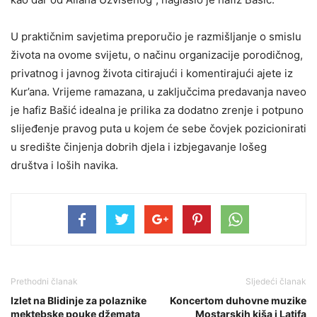
U praktičnim savjetima preporučio je razmišljanje o smislu
života na ovome svijetu, o načinu organizacije porodičnog,
privatnog i javnog života citirajući i komentirajući ajete iz
Kur’ana. Vrijeme ramazana, u zaključcima predavanja naveo
je hafiz Bašić idealna je prilika za dodatno zrenje i potpuno
slijeđenje pravog puta u kojem će sebe čovjek pozicionirati
u središte činjenja dobrih djela i izbjegavanje lošeg
društva i loših navika.
Prethodni članak
Sljedeći članak
Izlet na Blidinje za polaznike
Koncertom duhovne muzike
mektebske pouke džemata
Mostarskih kiša i Latifa