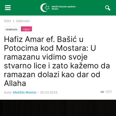
Start
Istaknuto
Istaknuto
Vijesti
Hafiz Amar ef. Bašić u
Potocima kod Mostara: U
ramazanu vidimo svoje
stvarno lice i zato kažemo da
ramazan dolazi kao dar od
Allaha
1271
Autor
Medžlis Mostar
-
20.03.2023.