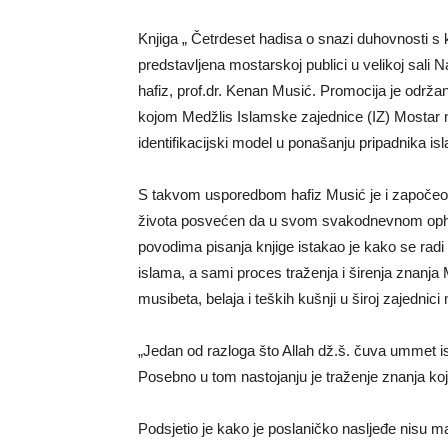
Knjiga „ Četrdeset hadisa o snazi duhovnosti s
predstavljena mostarskoj publici u velikoj sali N
hafiz, prof.dr. Kenan Musić. Promocija je održa
kojom Medžlis Islamske zajednice (IZ) Mostar na
identifikacijski model u ponašanju pripadnika is
S takvom usporedbom hafiz Musić je i započeo s
života posvećen da u svom svakodnevnom opho
povodima pisanja knjige istakao je kako se radi 
islama, a sami proces traženja i širenja znanja 
musibeta, belaja i teških kušnji u široj zajednic
„Jedan od razloga što Allah dž.š. čuva ummet is
Posebno u tom nastojanju je traženje znanja koj
Podsjetio je kako je poslaničko nasljeđe nisu ma