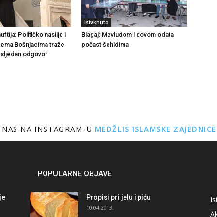
Istaknuto
tija: Političko nasilje i
Blagaj: Mevludom i dovom odata
rema Bošnjacima traže
počast šehidima
dosljedan odgovor
 NAS NA INSTAGRAM-U
MEDŽLIS ISLAMSKE ZAJEDNIC
POPULARNE OBJAVE
je
Propisi pri jelu i piću
Is
i
10.04.2013.
Ak