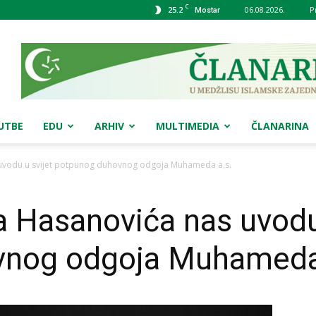
C
25.2
06.08.2026.
P
Mostar
UTBE
EDU
ARHIV
MULTIMEDIA
ČLANARINA
 uvodu u svijet potpunog duhovnog odgoja Muhameda a.s.
a Hasanovića nas uvodu
vnog odgoja Muhameda