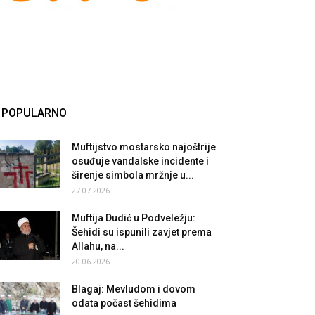
POPULARNO
Muftijstvo mostarsko najoštrije
osuđuje vandalske incidente i
širenje simbola mržnje u...
27.07.2026.
Muftija Dudić u Podveležju:
Šehidi su ispunili zavjet prema
Allahu, na...
20.06.2026.
Blagaj: Mevludom i dovom
odata počast šehidima