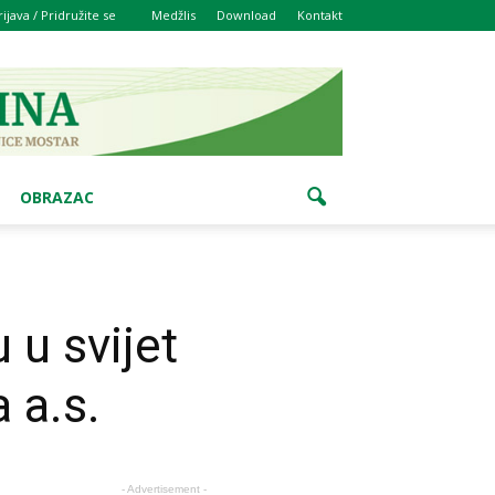
rijava / Pridružite se
Medžlis
Download
Kontakt
OBRAZAC
 u svijet
 a.s.
- Advertisement -