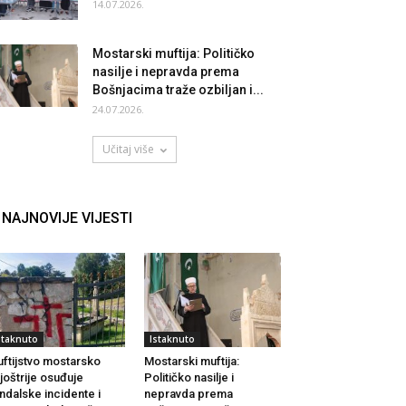
14.07.2026.
Mostarski muftija: Političko
nasilje i nepravda prema
Bošnjacima traže ozbiljan i...
24.07.2026.
Učitaj više
NAJNOVIJE VIJESTI
staknuto
Istaknuto
ftijstvo mostarsko
Mostarski muftija:
joštrije osuđuje
Političko nasilje i
ndalske incidente i
nepravda prema