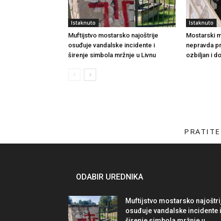
Istaknuto
Istaknuto
Muftijstvo mostarsko najoštrije
Mostarski muf
osuđuje vandalske incidente i
nepravda p
širenje simbola mržnje u Livnu
ozbiljan i 
PRATITE
ODABIR UREDNIKA
Muftijstvo mostarsko najoštri
osuđuje vandalske incidente 
širenje simbola mržnje u...