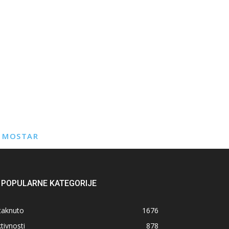
E MOSTAR
POPULARNE KATEGORIJE
taknuto
1676
tivnosti
878