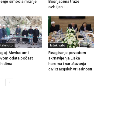
renje simbola mržnje
Bošnjacima traže
..
ozbiljan i...
staknuto
Istaknuto
agaj: Mevludom i
Reagiranje povodom
vom odata počast
skrnavljenja Liska
hidima
harema i narušavanja
civilizacijskih vrijednosti