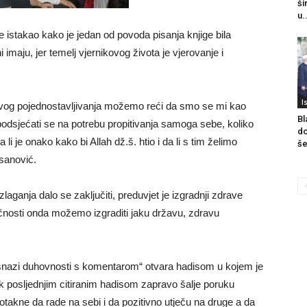
ši
u.
e istakao kako je jedan od povoda pisanja knjige bila
imaju, jer temelj vjernikovog života je vjerovanje i
I
kvog pojednostavljivanja možemo reći da smo se mi kao
Bl
 podsjećati se na potrebu propitivanja samoga sebe, koliko
do
li je onako kako bi Allah dž.š. htio i da li s tim želimo
še
asanović.
aganja dalo se zaključiti, preduvjet je izgradnji zdrave
ličnosti onda možemo izgraditi jaku državu, zdravu
 snazi duhovnosti s komentarom“ otvara hadisom u kojem je
dok posljednjim citiranim hadisom zapravo šalje poruku
takne da rade na sebi i da pozitivno utječu na druge a da