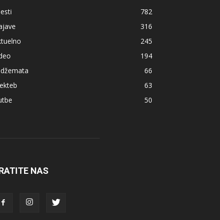
jesti
782
ajave
316
ktuelno
245
ideo
194
z džemata
66
ekteb
63
utbe
50
RATITE NAS