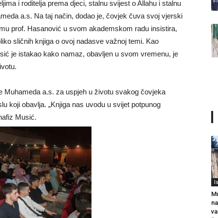
ma i roditelja prema djeci, stalnu svijest o Allahu i stalnu
eda a.s. Na taj način, dodao je, čovjek čuva svoj vjerski
a čemu prof. Hasanović u svom akademskom radu insistira,
liko sličnih knjiga o ovoj nadasve važnoj temi. Kao
Musić je istakao kako namaz, obavljen u svom vremenu, je
ivotu.
ne Muhameda a.s. za uspjeh u životu svakog čovjeka
slu koji obavlja. „Knjiga nas uvodu u svijet potpunog
hafiz Musić.
I
Mu
na
va