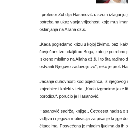
I profesor Zuhdija Hasanović u svom izlaganju j
potreba na ukazivanja vrijednosti koje muslimani 
oslanjanja na Allaha dž.š.
„Kada pogledamo krizu u kojoj živimo, bez ika
čovječanstvo udaljili od Boga, zato je potrebno
iskreno mislimo na Allaha dž.š. i to šta radimo da 
ostvariti Njegovo zadovoljstvo“, reko je prof. H
Jačanje duhovnosti kod pojedinca, iz njegovog izl
zajednice i kolektiviteta. „Kada izgradimo jake 
porodicu“, poručio je Hasanović.
Hasanović sadržaj knjige „ Četrdeset hadisa o
vidljiva i njegova motivacija za pisanje knjige 
čitaocima. Posvećena je mladim ljudima da ih po