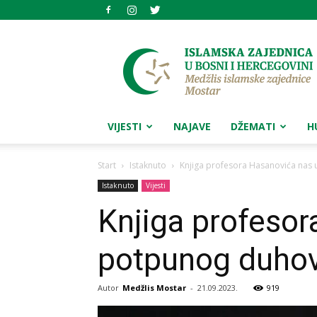
Medžlis
islamske
zajednice
Mostar
VIJESTI
NAJAVE
DŽEMATI
H
Start
Istaknuto
Knjiga profesora Hasanovića nas
Istaknuto
Vijesti
Knjiga profesor
potpunog duho
Autor
Medžlis Mostar
-
21.09.2023.
919