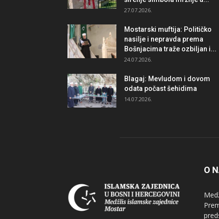
27.07.2026.
Mostarski muftija: Političko
nasilje i nepravda prema
Bošnjacima traže ozbiljan i...
24.07.2026.
Blagaj: Mevludom i dovom
odata počast šehidima
14.07.2026.
O 
Medž
Prem
pred