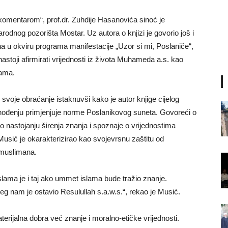
 komentarom“, prof.dr. Zuhdije Hasanovića sinoć je
arodnog pozorišta Mostar. Uz autora o knjizi je govorio još i
na u okviru programa manifestacije „Uzor si mi, Poslaniče“,
stoji afirmirati vrijednosti iz života Muhameda a.s. kao
lama.
voje obraćanje istaknuvši kako je autor knjige cijelog
đenju primjenjuje norme Poslanikovog suneta. Govoreći o
o nastojanju širenja znanja i spoznaje o vrijednostima
Musić je okarakterizirao kao svojevrsnu zaštitu od
i muslimana.
lama je i taj ako ummet islama bude tražio znanje.
eg nam je ostavio Resulullah s.a.w.s.“, rekao je Musić.
terijalna dobra već znanje i moralno-etičke vrijednosti.