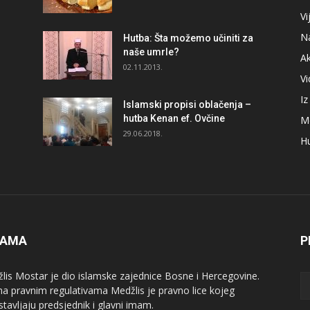
Vi
N
Hutba: Šta možemo učiniti za
naše umrle?
A
02.11.2013.
V
I
Islamski propisi oblačenja –
hutba Kenan ef. Ovčine
M
29.06.2018.
H
NAMA
P
lis Mostar je dio islamske zajednice Bosne i Hercegovine.
a pravnim regulativama Medžlis je pravno lice kojeg
stavljaju predsjednik i glavni imam.