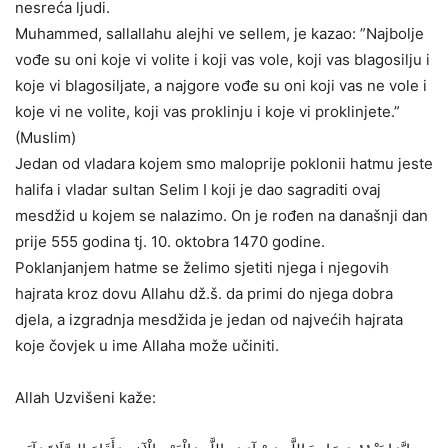
nesreća ljudi.
Muhammed, sallallahu alejhi ve sellem, je kazao: ”Najbolje
vođe su oni koje vi volite i koji vas vole, koji vas blagosilju i
koje vi blagosiljate, a najgore vođe su oni koji vas ne vole i
koje vi ne volite, koji vas proklinju i koje vi proklinjete.”
(Muslim)
Jedan od vladara kojem smo maloprije poklonii hatmu jeste
halifa i vladar sultan Selim I koji je dao sagraditi ovaj
mesdžid u kojem se nalazimo. On je rođen na današnji dan
prije 555 godina tj. 10. oktobra 1470 godine.
Poklanjanjem hatme se želimo sjetiti njega i njegovih
hajrata kroz dovu Allahu dž.š. da primi do njega dobra
djela, a izgradnja mesdžida je jedan od najvećih hajrata
koje čovjek u ime Allaha može učiniti.
Allah Uzvišeni kaže: