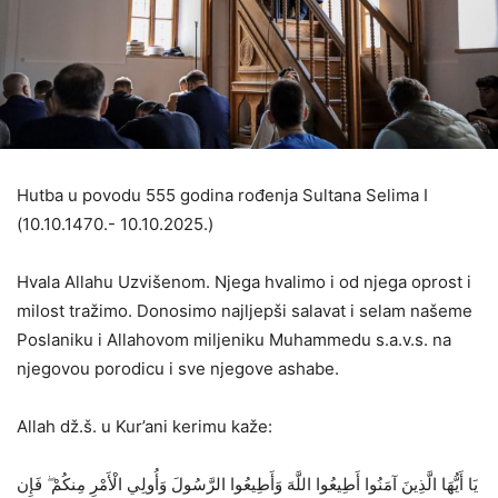
Hutba u povodu 555 godina rođenja Sultana Selima I
(10.10.1470.- 10.10.2025.)
Hvala Allahu Uzvišenom. Njega hvalimo i od njega oprost i
milost tražimo. Donosimo najljepši salavat i selam našeme
Poslaniku i Allahovom miljeniku Muhammedu s.a.v.s. na
njegovou porodicu i sve njegove ashabe.
Allah dž.š. u Kur’ani kerimu kaže:
يَا أَيُّهَا الَّذِينَ آمَنُوا أَطِيعُوا اللَّهَ وَأَطِيعُوا الرَّسُولَ وَأُولِي الْأَمْرِ مِنكُمْ ۖ فَإِن