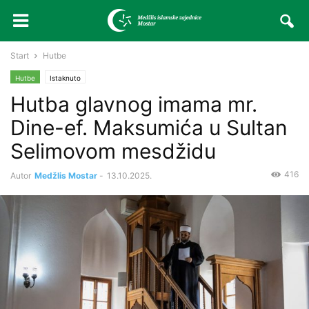
Start
Hutbe
Hutbe
Istaknuto
Hutba glavnog imama mr.
Dine-ef. Maksumića u Sultan
Selimovom mesdžidu
416
Autor
Medžlis Mostar
-
13.10.2025.