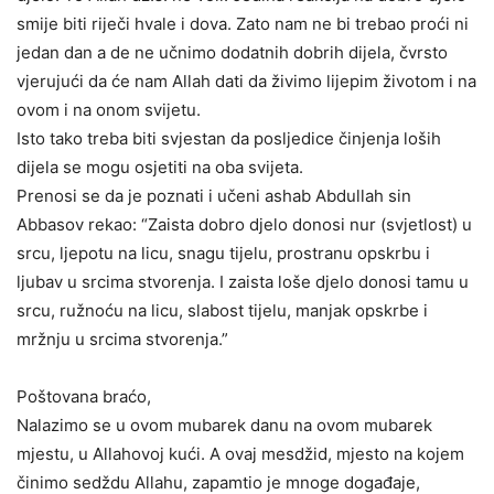
smije biti riječi hvale i dova. Zato nam ne bi trebao proći ni
jedan dan a de ne učnimo dodatnih dobrih dijela, čvrsto
vjerujući da će nam Allah dati da živimo lijepim životom i na
ovom i na onom svijetu.
Isto tako treba biti svjestan da posljedice činjenja loših
dijela se mogu osjetiti na oba svijeta.
Prenosi se da je poznati i učeni ashab Abdullah sin
Abbasov rekao: “Zaista dobro djelo donosi nur (svjetlost) u
srcu, ljepotu na licu, snagu tijelu, prostranu opskrbu i
ljubav u srcima stvorenja. I zaista loše djelo donosi tamu u
srcu, ružnoću na licu, slabost tijelu, manjak opskrbe i
mržnju u srcima stvorenja.”
Poštovana braćo,
Nalazimo se u ovom mubarek danu na ovom mubarek
mjestu, u Allahovoj kući. A ovaj mesdžid, mjesto na kojem
činimo sedždu Allahu, zapamtio je mnoge događaje,