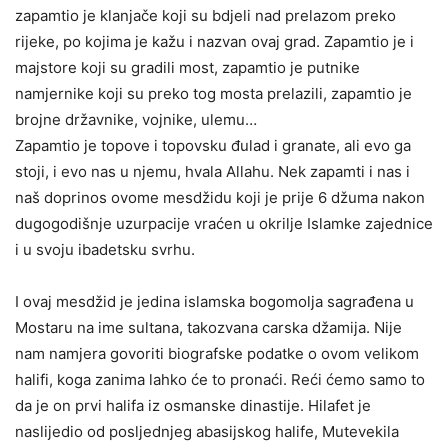
zapamtio je klanjače koji su bdjeli nad prelazom preko
rijeke, po kojima je kažu i nazvan ovaj grad. Zapamtio je i
majstore koji su gradili most, zapamtio je putnike
namjernike koji su preko tog mosta prelazili, zapamtio je
brojne državnike, vojnike, ulemu…
Zapamtio je topove i topovsku đulad i granate, ali evo ga
stoji, i evo nas u njemu, hvala Allahu. Nek zapamti i nas i
naš doprinos ovome mesdžidu koji je prije 6 džuma nakon
dugogodišnje uzurpacije vraćen u okrilje Islamke zajednice
i u svoju ibadetsku svrhu.
I ovaj mesdžid je jedina islamska bogomolja sagrađena u
Mostaru na ime sultana, takozvana carska džamija. Nije
nam namjera govoriti biografske podatke o ovom velikom
halifi, koga zanima lahko će to pronaći. Reći ćemo samo to
da je on prvi halifa iz osmanske dinastije. Hilafet je
naslijedio od posljednjeg abasijskog halife, Mutevekila