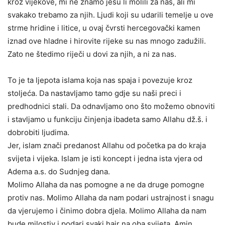
kroz vijekove, mi ne znamo jesu li molili za nas, ali mi
svakako trebamo za njih. Ljudi koji su udarili temelje u ove
strme hridine i litice, u ovaj čvrsti hercegovački kamen
iznad ove hladne i hirovite rijeke su nas mnogo zadužili.
Zato ne štedimo riječi u dovi za njih, a ni za nas.
To je ta ljepota islama koja nas spaja i povezuje kroz
stoljeća. Da nastavljamo tamo gdje su naši preci i
predhodnici stali. Da odnavljamo ono što možemo obnoviti
i stavljamo u funkciju činjenja ibadeta samo Allahu dž.š. i
dobrobiti ljudima.
Jer, islam znači predanost Allahu od početka pa do kraja
svijeta i vijeka. Islam je isti koncept i jedna ista vjera od
Adema a.s. do Sudnjeg dana.
Molimo Allaha da nas pomogne a ne da druge pomogne
protiv nas. Molimo Allaha da nam podari ustrajnost i snagu
da vjerujemo i činimo dobra djela. Molimo Allaha da nam
bude milostiv i podari svaki hajr na oba svijeta. Amin.