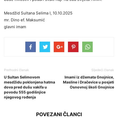
Mesdžid Sultana Selima I, 10.10.2025
mr. Dino ef. Maksumić
glavni imam
Prethodni članak
Sljedeći članak
U Sultan Selimovom
Imami iz džemata Gnojnice,
mesdžidu poklonjena hatma
Masline i Dračevice u posjeti
dova pred dušu vakifa u
Osnovnoj školi Gnojnice
povodu 555 godišnjice
njegovog rođenja
POVEZANI ČLANCI