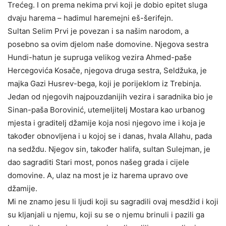
Trećeg. I on prema nekima prvi koji je dobio epitet sluga
dvaju harema – hadimul haremejni eš-šerifejn.
Sultan Selim Prvi je povezan i sa našim narodom, a
posebno sa ovim djelom naše domovine. Njegova sestra
Hundi-hatun je supruga velikog vezira Ahmed-paše
Hercegovića Kosače, njegova druga sestra, Seldžuka, je
majka Gazi Husrev-bega, koji je porijeklom iz Trebinja.
Jedan od njegovih najpouzdanijih vezira i saradnika bio je
Sinan-paša Borovinić, utemeljitelj Mostara kao urbanog
mjesta i graditelj džamije koja nosi njegovo ime i koja je
također obnovljena i u kojoj se i danas, hvala Allahu, pada
na sedždu. Njegov sin, također halifa, sultan Sulejman, je
dao sagraditi Stari most, ponos našeg grada i cijele
domovine. A, ulaz na most je iz harema upravo ove
džamije.
Mi ne znamo jesu li ljudi koji su sagradili ovaj mesdžid i koji
su kljanjali u njemu, koji su se o njemu brinuli i pazili ga