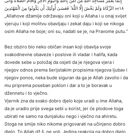
‏ إِنَّمَا يَعْمُرُ مَسَاجِدَ اللَّهِ مَنْ آمَنَ بِاللَّهِ وَالْيَوْمِ الْآخِرِ وَأَقَامَ الصَّلَاةَ وَآتَى
الزَّكَاةَ وَلَمْ يَخْشَ إِلَّا اللَّهَ ۖ فَعَسَىٰ أُولَٰئِكَ أَن يَكُونُوا مِنَ الْمُهْتَدِينَ ‎﴿١٨﴾‏
„Allahove džamije održavaju oni koji u Allaha i u onaj svijet
vjeruju i koji molitvu obavljaju i zekat daju i koji se nikoga
osim Allaha ne boje; oni su, nadati se je, na Pravome putu.“
Bez obziro bio neko običan insan koji obavlja svoje
svakodnevne obaveze i poslove ili vladar i halifa, kada
dovede sebe u položaj da osjeti da je njegova vjera i
njegov odnos prema šerijstakim propisima njegova ljubav i
njegov ponos, neka bude siguran da ga je Allah zavolio i da
mu priprema poseban poklon i dar a to je boravak u
džennetu i to vječno.
Vjernik zna da svako dobro djelo koje uradi u ime Allaha,
da je uradio prije svega sebi u korist, jer će plodove toga
ubirati ne samo na dunjaluku nego i vječno na ahiretu.
Stoga ne smije niko nikome prigovarati na učinjeno dobro
djelo. To Allah dž.š. ne voli. Jedina reakcija na dobro djelo