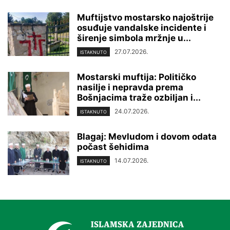
Muftijstvo mostarsko najoštrije
osuđuje vandalske incidente i
širenje simbola mržnje u...
27.07.2026.
ISTAKNUTO
Mostarski muftija: Političko
nasilje i nepravda prema
Bošnjacima traže ozbiljan i...
24.07.2026.
ISTAKNUTO
Blagaj: Mevludom i dovom odata
počast šehidima
14.07.2026.
ISTAKNUTO