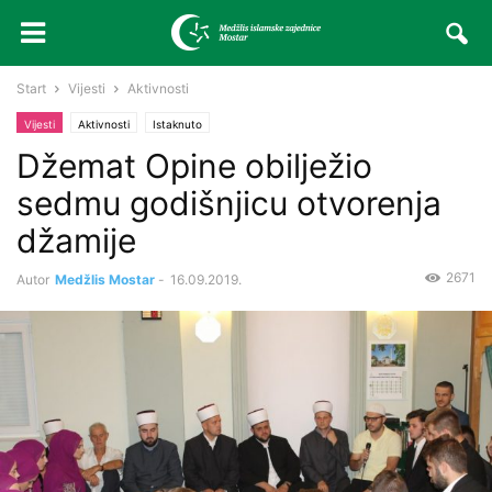
Start
Vijesti
Aktivnosti
Vijesti
Aktivnosti
Istaknuto
Džemat Opine obilježio
sedmu godišnjicu otvorenja
džamije
2671
Autor
Medžlis Mostar
-
16.09.2019.