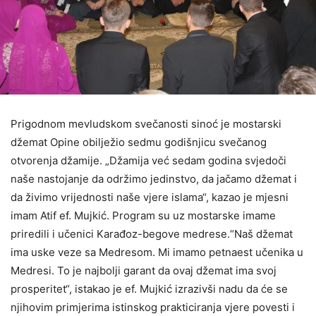
Prigodnom mevludskom svečanosti sinoć je mostarski
džemat Opine obilježio sedmu godišnjicu svečanog
otvorenja džamije. „Džamija već sedam godina svjedoči
naše nastojanje da održimo jedinstvo, da jačamo džemat i
da živimo vrijednosti naše vjere islama“, kazao je mjesni
imam Atif ef. Mujkić. Program su uz mostarske imame
priredili i učenici Karađoz-begove medrese.“Naš džemat
ima uske veze sa Medresom. Mi imamo petnaest učenika u
Medresi. To je najbolji garant da ovaj džemat ima svoj
prosperitet“, istakao je ef. Mujkić izrazivši nadu da će se
njihovim primjerima istinskog prakticiranja vjere povesti i