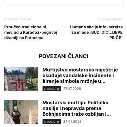
Prethodni članak
Sljedeći članak
Proučen tradicionalni
Humana akcija Info-servisa
mevlud u Karađoz-begovoj
za mlade „BUDI DIO LIJEPE
džamiji na Potocima
PRIČE!
POVEZANI ČLANCI
Muftijstvo mostarsko najoštrije
osuđuje vandalske incidente i
širenje simbola mržnje u...
27.07.2026.
ISTAKNUTO
Mostarski muftija: Političko
nasilje i nepravda prema
Bošnjacima traže ozbiljan i...
24.07.2026.
ISTAKNUTO