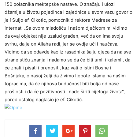
150 polaznika mektepske nastave. O značaju i ulozi
džamije u životu pojedinca i zajednice u svom vazu govorio
je i Suljo ef. Cikotić, pomoćnik direktora Medrese za
internat. „Sa ovom mladošću i našom dječicom mi vidimo
da ovaj objekat nije uzalud građen, već da on ima svoju
svrhu, da je on Allaha radi, jer se ovdje uči i naučava.
Vidimo da se odavde kao iz rasadnika šalju djeca da na sve
strane stiču znanja i nadamo se da će biti umli i kalemli, da
će znati i pisati i prenositi, kazivati o istini Bosne i
Bošnjaka, o našoj želji da živimo ljepote islama na našim
topracima, da će njihova budućnost biti bolja od naše
prošlosti i da će pozitivnosti i nade širiti cijeloga života“,
pored ostalog naglasio je ef. Cikotić.