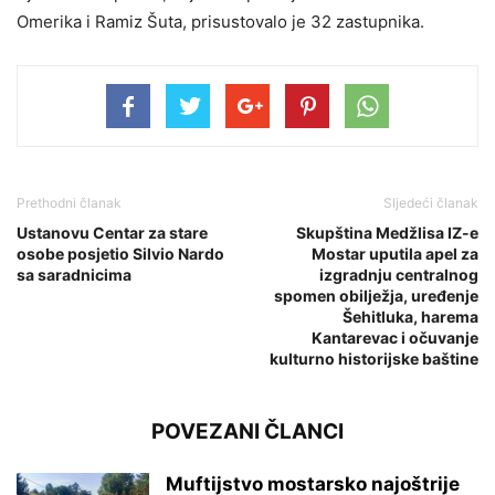
Omerika i Ramiz Šuta, prisustovalo je 32 zastupnika.
Prethodni članak
Sljedeći članak
Ustanovu Centar za stare
Skupština Medžlisa IZ-e
osobe posjetio Silvio Nardo
Mostar uputila apel za
sa saradnicima
izgradnju centralnog
spomen obilježja, uređenje
Šehitluka, harema
Kantarevac i očuvanje
kulturno historijske baštine
POVEZANI ČLANCI
Muftijstvo mostarsko najoštrije