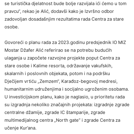
se turistička djelatnost bude bolje razvijala ići ćemo u tom
pravcu“, rekao je Alić, dodavši kako je Izvršno odbor
zadovoljan dosadašnjim rezultatima rada Centra za stare
osobe.
Govoreći o planu rada za 2023.godinu predsjednik IO MIZ
Mostar Džafer Alić referirao se na potrebu budućih
ulaganja u započete razvojne projekte poput Centra za
stare osobe i Kalime resorta, održavanje vakufskih,
skalarnih i poslovnih objekata, potom i na podršku
Dječijem vrtiću „Zemzem“, Karađoz-begovoj medresi,
humanitarnim udruženjima i socijalno ugroženim osobama.
U investicijskom planu, kako je naglasio, u prioritetu rada
su izgradnja nekoliko značajnih projekata: izgradnje zgrade
centralne džamije, zgrade IC štamparije, zgrade
multimedijalnog centra „North gate“ i zgrade Centra za
učenje Kur’ana.