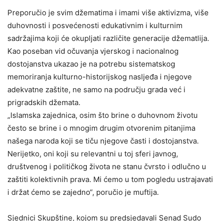
Preporučio je svim džematima i imami više aktivizma, više
duhovnosti i posvećenosti edukativnim i kulturnim
sadržajima koji će okupljati različite generacije džematlija.
Kao poseban vid očuvanja vjerskog i nacionalnog
dostojanstva ukazao je na potrebu sistematskog
memoriranja kulturno-historijskog nasljeđa i njegove
adekvatne zaštite, ne samo na području grada već i
prigradskih džemata.
„Islamska zajednica, osim što brine o duhovnom životu
često se brine i o mnogim drugim otvorenim pitanjima
našega naroda koji se tiču njegove časti i dostojanstva.
Nerijetko, oni koji su relevantni u toj sferi javnog,
društvenog i političkog života ne stanu čvrsto i odlučno u
zaštiti kolektivnih prava. Mi ćemo u tom pogledu ustrajavati
i držat ćemo se zajedno“, poručio je muftija.
Sjednici Skupštine, kojom su predsjedavali Senad Sudo