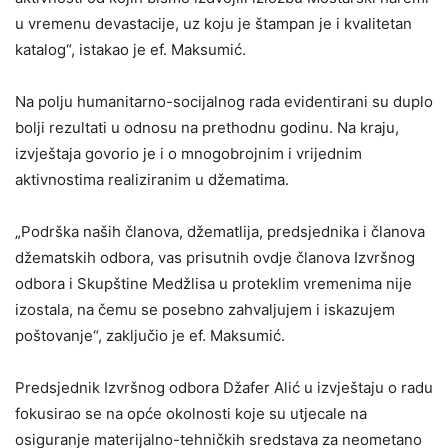
u vremenu devastacije, uz koju je štampan je i kvalitetan
katalog“, istakao je ef. Maksumić.
Na polju humanitarno-socijalnog rada evidentirani su duplo
bolji rezultati u odnosu na prethodnu godinu. Na kraju,
izvještaja govorio je i o mnogobrojnim i vrijednim
aktivnostima realiziranim u džematima.
„Podrška naših članova, džematlija, predsjednika i članova
džematskih odbora, vas prisutnih ovdje članova Izvršnog
odbora i Skupštine Medžlisa u proteklim vremenima nije
izostala, na čemu se posebno zahvaljujem i iskazujem
poštovanje“, zaključio je ef. Maksumić.
Predsjednik Izvršnog odbora Džafer Alić u izvještaju o radu
fokusirao se na opće okolnosti koje su utjecale na
osiguranje materijalno-tehničkih sredstava za neometano