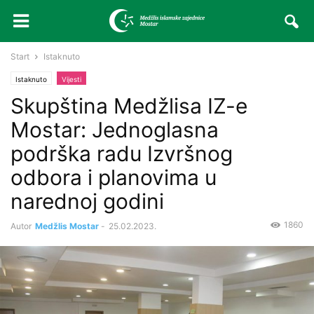
Start
Istaknuto
Istaknuto
Vijesti
Skupština Medžlisa IZ-e
Mostar: Jednoglasna
podrška radu Izvršnog
odbora i planovima u
narednoj godini
1860
Autor
Medžlis Mostar
-
25.02.2023.