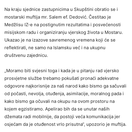
Na kraju sjednice zastupnicima u Skupštini obratio se i
mostarski muftija mr. Salem ef. Dedović. Čestitao je
Medžlisu IZ-e na postignutim rezultatima i posvećenosti
misijskom radu i organiziranju vjerskog života u Mostaru.
Ukazao je na izazove savremenog vremena koji će se
reflektirati, ne samo na Islamsku već i na ukupnu
društvenu zajednicu.
„Moramo biti svjesni toga i kada je u pitanju rad vjersko
prosvjetne službe trebamo pokušati pronaći adekvatne
odgovore najkorisnije za naš narod kako bismo ga sačuvali
od počasti, nevolja, otuđenja, asimilacije, moralnog pada i
kako bismo ga očuvali na okupu na ovom prostoru na
kojem egzistiramo. Apelirao bih da se unutar naših
džemata radi mobilnije, da postoji veća komunikacija jer
osjećam da je otuđenost vrlo prisutna“, upozorio je muftija.