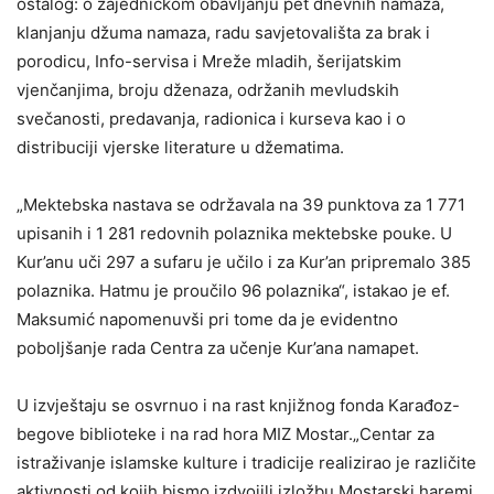
ostalog: o zajedničkom obavljanju pet dnevnih namaza,
klanjanju džuma namaza, radu savjetovališta za brak i
porodicu, Info-servisa i Mreže mladih, šerijatskim
vjenčanjima, broju dženaza, održanih mevludskih
svečanosti, predavanja, radionica i kurseva kao i o
distribuciji vjerske literature u džematima.
„Mektebska nastava se održavala na 39 punktova za 1 771
upisanih i 1 281 redovnih polaznika mektebske pouke. U
Kur’anu uči 297 a sufaru je učilo i za Kur’an pripremalo 385
polaznika. Hatmu je proučilo 96 polaznika“, istakao je ef.
Maksumić napomenuvši pri tome da je evidentno
poboljšanje rada Centra za učenje Kur’ana namapet.
U izvještaju se osvrnuo i na rast knjižnog fonda Karađoz-
begove biblioteke i na rad hora MIZ Mostar.„Centar za
istraživanje islamske kulture i tradicije realizirao je različite
aktivnosti od kojih bismo izdvojili izložbu Mostarski haremi