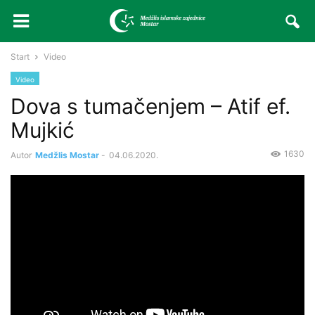
Start
Video
Video
Dova s tumačenjem – Atif ef.
Mujkić
1630
Autor
Medžlis Mostar
-
04.06.2020.