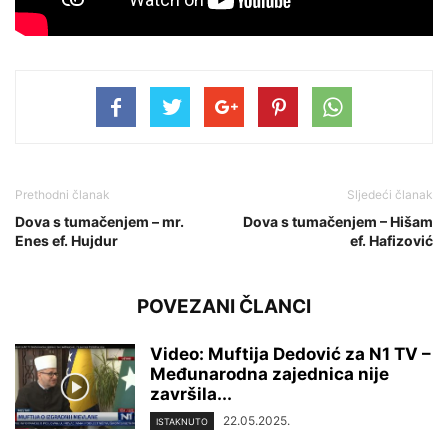
Prethodni članak
Sljedeći članak
Dova s tumačenjem – mr.
Dova s tumačenjem – Hišam
Enes ef. Hujdur
ef. Hafizović
POVEZANI ČLANCI
Video: Muftija Dedović za N1 TV –
Međunarodna zajednica nije
završila...
22.05.2025.
ISTAKNUTO