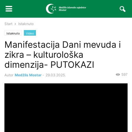
Start
Istaknuto
Istaknuto
Video
Manifestacija Dani mevuda i
zikra – kulturološka
dimenzija- PUTOKAZI
597
Autor
Medžlis Mostar
-
29.03.2025.