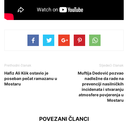
Prethodni članak
Sljedeći članak
Hafiz Ali Kök ostavio je
Muftija Dedović pozvao
poseban pečat ramazanu u
nadležne da rade na
Mostaru
prevenciji nasilničkih
incidenata i stvaranju
atmosfere povjerenja u
Mostaru
POVEZANI ČLANCI