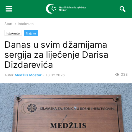
Start
Istaknuto
Istaknuto
Najave
Danas u svim džamijama
sergija za liječenje Darisa
Dizdarevića
338
Autor
Medžlis Mostar
-
13.02.2026.