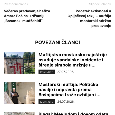
Prethodni članak
Sljedeći članak
Večeras predavanja hafiza
Početak aktivnosti u
Amara Bašića u džamiji
Opijačevoj tekiji – muftija
„Bosanski mudžahidi“
mostarski održao
predavanje
POVEZANI ČLANCI
Muftijstvo mostarsko najoštrije
osuđuje vandalske incidente i
širenje simbola mržnje u...
27.07.2026.
ISTAKNUTO
Mostarski muftija: Političko
nasilje i nepravda prema
Bošnjacima traže ozbiljan i...
24.07.2026.
ISTAKNUTO
Blagaj: Mevludom i dovom odata