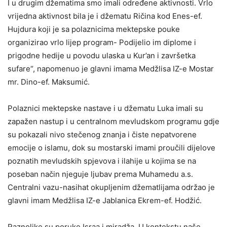
I u drugim džematima smo imali određene aktivnosti. Vrlo
vrijedna aktivnost bila je i džematu Ričina kod Enes-ef.
Hujdura koji je sa polaznicima mektepske pouke
organizirao vrlo lijep program- Podijelio im diplome i
prigodne hedije u povodu ulaska u Kur’an i završetka
sufare“, napomenuo je glavni imama Medžlisa IZ-e Mostar
mr. Dino-ef. Maksumić.
Polaznici mektepske nastave i u džematu Luka imali su
zapažen nastup i u centralnom mevludskom programu gdje
su pokazali nivo stečenog znanja i čiste nepatvorene
emocije o islamu, dok su mostarski imami proučili dijelove
poznatih mevludskih spjevova i ilahije u kojima se na
poseban način njeguje ljubav prema Muhamedu a.s.
Centralni vazu-nasihat okupljenim džematlijama održao je
glavni imam Medžlisa IZ-e Jablanica Ekrem-ef. Hodžić.
Raznolike su poruke Israa i miradža. U kontekstu naše