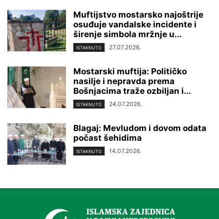
Muftijstvo mostarsko najoštrije
osuđuje vandalske incidente i
širenje simbola mržnje u...
27.07.2026.
ISTAKNUTO
Mostarski muftija: Političko
nasilje i nepravda prema
Bošnjacima traže ozbiljan i...
24.07.2026.
ISTAKNUTO
Blagaj: Mevludom i dovom odata
počast šehidima
14.07.2026.
ISTAKNUTO