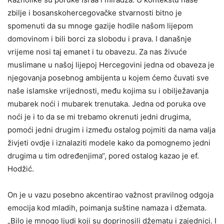
zbilje i bosanskohercegovačke stvarnosti bitno je
spomenuti da su mnoge gazije hodile našom lijepom
domovinom i bili borci za slobodu i prava. I današnje
vrijeme nosi taj emanet i tu obavezu. Za nas živuće
muslimane u našoj lijepoj Hercegovini jedna od obaveza je
njegovanja posebnog ambijenta u kojem ćemo čuvati sve
naše islamske vrijednosti, među kojima su i obilježavanja
mubarek noći i mubarek trenutaka. Jedna od poruka ove
noći je i to da se mi trebamo okrenuti jedni drugima,
pomoći jedni drugim i između ostalog pojmiti da nama valja
živjeti ovdje i iznalaziti modele kako da pomognemo jedni
drugima u tim određenjima“, pored ostalog kazao je ef.
Hodžić.
On je u vazu posebno akcentirao važnost pravilnog odgoja
emocija kod mladih, poimanja suštine namaza i džemata.
„Bilo je mnogo ljudi koji su doprinosili džematu i zajednici. I