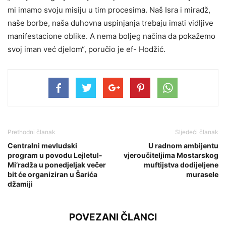
mi imamo svoju misiju u tim procesima. Naš Isra i miradž,
naše borbe, naša duhovna uspinjanja trebaju imati vidljive
manifestacione oblike. A nema boljeg načina da pokažemo
svoj iman već djelom“, poručio je ef- Hodžić.
Prethodni članak
Sljedeći članak
Centralni mevludski
U radnom ambijentu
program u povodu Lejletul-
vjeroučiteljima Mostarskog
Mi’radža u ponedjeljak večer
muftijstva dodijeljene
bit će organiziran u Šarića
murasele
džamiji
POVEZANI ČLANCI