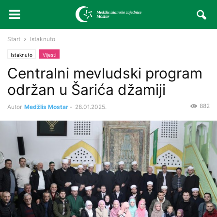
Start
Istaknuto
Istaknuto
Vijesti
Centralni mevludski program
održan u Šarića džamiji
882
Autor
Medžlis Mostar
-
28.01.2025.