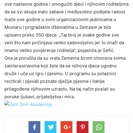
ove nastavne godine i omogućiti djeci i njihovim roditeljima
da se svi skupa malo zabave i međusobno podijele radost.
Inače ove godine u svim organizacionim jedinicama u
Mostaru i prigradskim džematima u Zemzem je bilo
upisano preko 350 djece. „Taj broj je svake godine sve
veći što nam pričinjava veliko zadovoljstvo jer to znači da
imamo veliko povjerenje roditelja“, pojasnila je Sefić.
Ona je poručila da su vrata Zemema širom otvorena svima
zainteresiranima koji žele da se njihova djeca ugodno
druže i uče uz igru i pjesmu. U programu su polaznici
recitirali i pjevali poznate dječije pjesme i ilahije
prilagođene njihovom uzrastu. Na taj način poslali su
poruke ljubavi, prijateljstva i mira.