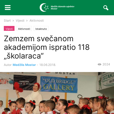
Start
Vijesti
Aktivnosti
Vijesti
Aktivnosti
Istaknuto
Zemzem svečanom
akademijom ispratio 118
„školaraca“
2024
Autor
Medžlis Mostar
-
18.06.2018.