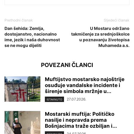
Prethodni članak
Sljedeći članak
Dan šehida: Zemlja,
U Mostaru održano
dostojanstvo, nacionalno
takmičenje za srednjoškolce
ime, jezik i naša duhovnost
u poznavanju životopisa
se ne mogu dijeliti
Muhameda a.s.
POVEZANI ČLANCI
Muftijstvo mostarsko najoštrije
osuđuje vandalske incidente i
širenje simbola mržnje u...
27.07.2026.
ISTAKNUTO
Mostarski muftija: Političko
nasilje i nepravda prema
Bošnjacima traže ozbiljan i...
24.07.2026.