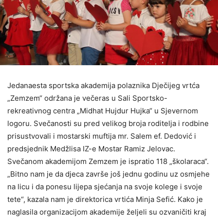
Jedanaesta sportska akademija polaznika Dječijeg vrtća
„Zemzem“ održana je večeras u Sali Sportsko-
rekreativnog centra „Midhat Hujdur Hujka“ u Sjevernom
logoru. Svečanosti su pred velikog broja roditelja i rodbine
prisustvovali i mostarski muftija mr. Salem ef. Dedović i
predsjednik Medžlisa IZ-e Mostar Ramiz Jelovac.
Svečanom akademijom Zemzem je ispratio 118 „školaraca“.
„Bitno nam je da djeca završe još jednu godinu uz osmjehe
na licu i da ponesu lijepa sjećanja na svoje kolege i svoje
tete“, kazala nam je direktorica vrtića Minja Sefić. Kako je
naglasila organizacijom akademije željeli su ozvaničiti kraj