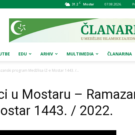
C
31.2
07.08.2026.
P
Mostar
UTBE
EDU
ARHIV
MULTIMEDIA
ČLANARINA
zanski program Medžlisa IZ-e Mostar 1443. /...
uci u Mostaru – Ramaza
ostar 1443. / 2022.