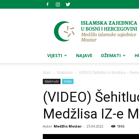
Medžlis
islamske
zajednice
Mostar
VIJESTI
NAJAVE
DŽEMATI
H
Start
Istaknuto
(VIDEO) Šehitluci u Mostaru – Rama
Istaknuto
Video
(VIDEO) Šehitl
Medžlisa IZ-e M
Autor
Medžlis Mostar
-
25.04.2022.
1866