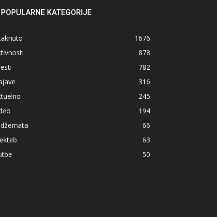
POPULARNE KATEGORIJE
taknuto
1676
tivnosti
878
jesti
782
ajave
316
ktuelno
245
ideo
194
z džemata
66
ekteb
63
utbe
50