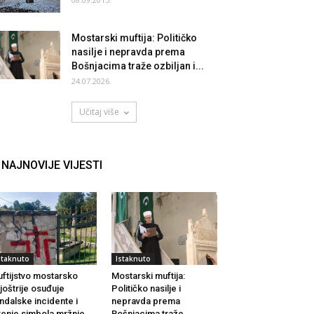
Mostarski muftija: Političko
nasilje i nepravda prema
Bošnjacima traže ozbiljan i...
24.07.2026.
Učitaj više
NAJNOVIJE VIJESTI
staknuto
Istaknuto
ftijstvo mostarsko
Mostarski muftija:
joštrije osuđuje
Političko nasilje i
ndalske incidente i
nepravda prema
renje simbola mržnje
Bošnjacima traže