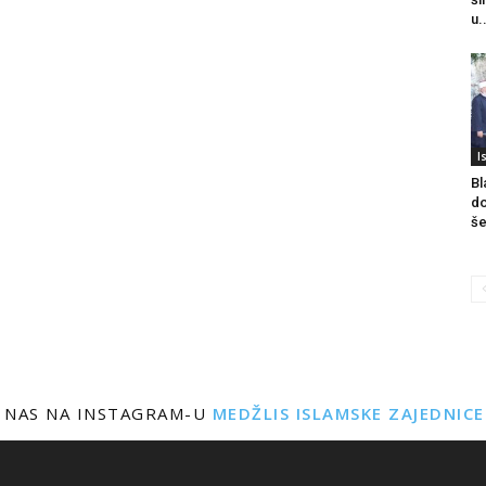
u.
I
Bl
do
še
 NAS NA INSTAGRAM-U
MEDŽLIS ISLAMSKE ZAJEDNIC