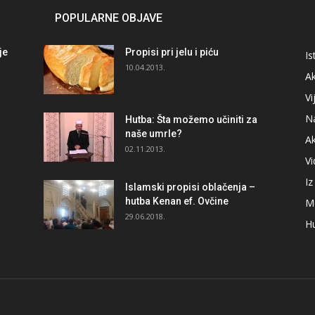
POPULARNE OBJAVE
je
Propisi pri jelu i piću
Is
i
10.04.2013.
Ak
Vi
N
Hutba: Šta možemo učiniti za
naše umrle?
A
02.11.2013.
V
I
Islamski propisi oblačenja –
hutba Kenan ef. Ovčine
M
29.06.2018.
H