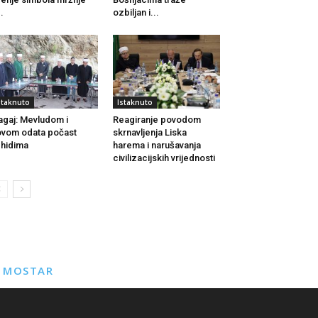
..
ozbiljan i...
staknuto
Istaknuto
agaj: Mevludom i
Reagiranje povodom
vom odata počast
skrnavljenja Liska
hidima
harema i narušavanja
civilizacijskih vrijednosti
E MOSTAR