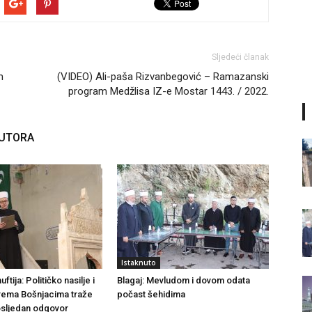
Sljedeći članak
m
(VIDEO) Ali-paša Rizvanbegović – Ramazanski
program Medžlisa IZ-e Mostar 1443. / 2022.
AUTORA
Istaknuto
tija: Političko nasilje i
Blagaj: Mevludom i dovom odata
rema Bošnjacima traže
počast šehidima
dosljedan odgovor