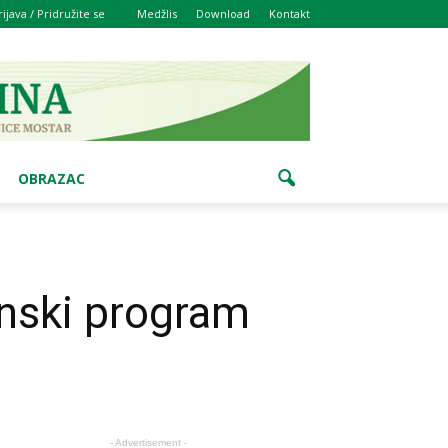
rijava / Pridružite se
Medžlis
Download
Kontakt
OBRAZAC
nski program
- Advertisement -