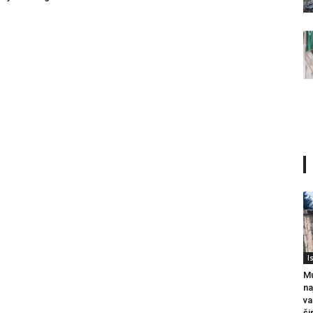
I
Mu
na
va
ši