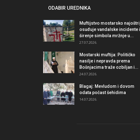
ODABIR UREDNIKA
Muftijstvo mostarsko najoštri
osuđuje vandalske incidente 
širenje simbola mržnje u...
27.07.2026.
Mostarski muftija: Političko
nasilje i nepravda prema
Bošnjacima traže ozbiljan i...
24.07.2026.
Blagaj: Mevludom i dovom
odata počast šehidima
14.07.2026.