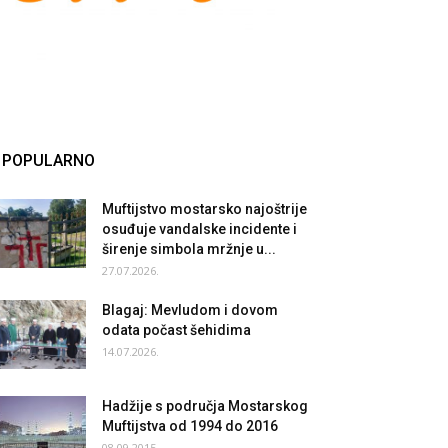
POPULARNO
Muftijstvo mostarsko najoštrije
osuđuje vandalske incidente i
širenje simbola mržnje u...
27.07.2026.
Blagaj: Mevludom i dovom
odata počast šehidima
14.07.2026.
Hadžije s područja Mostarskog
Muftijstva od 1994 do 2016
08.09.2015.