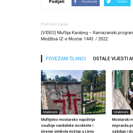
Podijeli
Facebook
Twitter
Prethodni članak
(VIDEO) Muftija Karabeg – Ramazanski progra
Medžlisa IZ-e Mostar 1443. / 2022.
POVEZANI ČLANCI
OSTALE VIJESTI 
Istaknuto
Istaknuto
Muftijstvo mostarsko najoštrije
Mostarski muf
osuđuje vandalske incidente i
nepravda p
širenje simbola mržnje u Livnu
ozbiljan i 