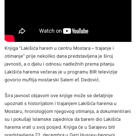
Knjiga “Lakišića harem u centru Mostara – trajanje i
otimanje” prije nekoliko dana predstavljena je široj
javnosti, a o djelu i odnosu nadležnih prema pitanju
Lakišića harema večeras je u programu BIR televizije
govorio muftija mostarski Salem ef. Dedović.
Šira javnost objavom ove knjige može se detaljnije
upoznati s historijatom i trajanjem Lakišića harema u
Mostaru, hronologijom njegovog otimanja, a dokumentirani
su i pokušaji Islamske zajednice da barem dio Lakišića
harema vrati u svoj posjed. Knjiga će u Sarajevu biti
predstavljena 22. decembra u Gazi Husrev-begovoj