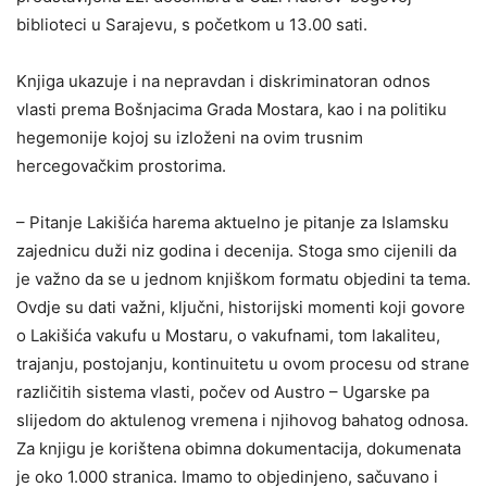
biblioteci u Sarajevu, s početkom u 13.00 sati.
Knjiga ukazuje i na nepravdan i diskriminatoran odnos
vlasti prema Bošnjacima Grada Mostara, kao i na politiku
hegemonije kojoj su izloženi na ovim trusnim
hercegovačkim prostorima.
– Pitanje Lakišića harema aktuelno je pitanje za Islamsku
zajednicu duži niz godina i decenija. Stoga smo cijenili da
je važno da se u jednom knjiškom formatu objedini ta tema.
Ovdje su dati važni, ključni, historijski momenti koji govore
o Lakišića vakufu u Mostaru, o vakufnami, tom lakaliteu,
trajanju, postojanju, kontinuitetu u ovom procesu od strane
različitih sistema vlasti, počev od Austro – Ugarske pa
slijedom do aktulenog vremena i njihovog bahatog odnosa.
Za knjigu je korištena obimna dokumentacija, dokumenata
je oko 1.000 stranica. Imamo to objedinjeno, sačuvano i