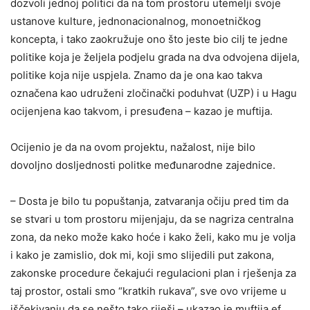
dozvoli jednoj politici da na tom prostoru utemelji svoje
ustanove kulture, jednonacionalnog, monoetničkog
koncepta, i tako zaokružuje ono što jeste bio cilj te jedne
politike koja je željela podjelu grada na dva odvojena dijela,
politike koja nije uspjela. Znamo da je ona kao takva
označena kao udruženi zločinački poduhvat (UZP) i u Hagu
ocijenjena kao takvom, i presuđena – kazao je muftija.
Ocijenio je da na ovom projektu, nažalost, nije bilo
dovoljno dosljednosti politke međunarodne zajednice.
– Dosta je bilo tu popuštanja, zatvaranja očiju pred tim da
se stvari u tom prostoru mijenjaju, da se nagriza centralna
zona, da neko može kako hoće i kako želi, kako mu je volja
i kako je zamislio, dok mi, koji smo slijedili put zakona,
zakonske procedure čekajući regulacioni plan i rješenja za
taj prostor, ostali smo “kratkih rukava”, sve ovo vrijeme u
iščekivanju da se nešto tako riješi – ukazao je muftija ef.