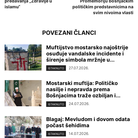
predavanja „Zdravlje u
Promemoriju bošnjačkim
islamu“
političkim predstavnicima na
svim nivoima vlasti
POVEZANI ČLANCI
Muftijstvo mostarsko najoštrije
osuđuje vandalske incidente i
širenje simbola mržnje u...
27.07.2026.
ISTAKNUTO
Mostarski muftija: Političko
nasilje i nepravda prema
Bošnjacima traže ozbiljan i...
24.07.2026.
ISTAKNUTO
Blagaj: Mevludom i dovom odata
počast šehidima
14.07.2026.
ISTAKNUTO