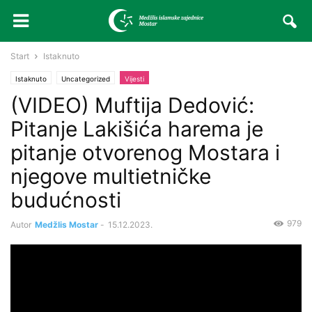
Start
Istaknuto
Istaknuto
Uncategorized
Vijesti
(VIDEO) Muftija Dedović:
Pitanje Lakišića harema je
pitanje otvorenog Mostara i
njegove multietničke
budućnosti
979
Autor
Medžlis Mostar
-
15.12.2023.