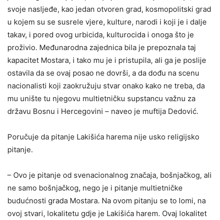
svoje nasljeđe, kao jedan otvoren grad, kosmopolitski grad
u kojem su se susrele vjere, kulture, narodi i koji je i dalje
takav, i pored ovog urbicida, kulturocida i onoga što je
proživio. Međunarodna zajednica bila je prepoznala taj
kapacitet Mostara, i tako mu je i pristupila, ali ga je poslije
ostavila da se ovaj posao ne dovrši, a da dođu na scenu
nacionalisti koji zaokružuju stvar onako kako ne treba, da
mu unište tu njegovu multietničku supstancu važnu za
državu Bosnu i Hercegovini – naveo je muftija Dedović.
Poručuje da pitanje Lakišića harema nije usko religijsko
pitanje.
– Ovo je pitanje od svenacionalnog značaja, bošnjačkog, ali
ne samo bošnjačkog, nego je i pitanje multietničke
budućnosti grada Mostara. Na ovom pitanju se to lomi, na
ovoj stvari, lokalitetu gdje je Lakišića harem. Ovaj lokalitet