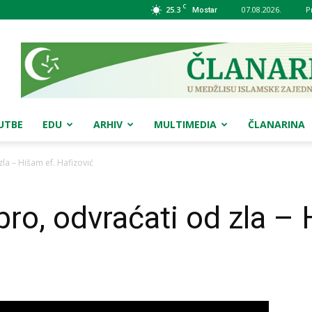
C
25.3
07.08.2026.
P
Mostar
UTBE
EDU
ARHIV
MULTIMEDIA
ČLANARINA
la – Hišam ef. Hafizović
bro, odvraćati od zla –