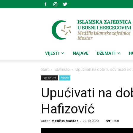
Medžlis
islamske
zajednice
Mostar
VIJESTI
NAJAVE
DŽEMATI
H
Start
Istaknuto
Upućivati na dobro, odvraćati od z
Istaknuto
Video
Upućivati na do
Hafizović
Autor
Medžlis Mostar
-
29.10.2020.
1800