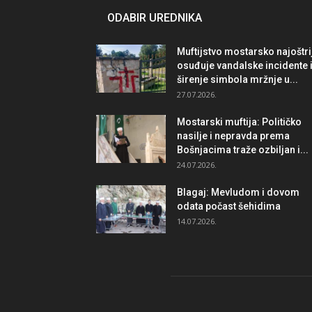
ODABIR UREDNIKA
Muftijstvo mostarsko najoštri
osuđuje vandalske incidente 
širenje simbola mržnje u...
27.07.2026.
Mostarski muftija: Političko
nasilje i nepravda prema
Bošnjacima traže ozbiljan i...
24.07.2026.
Blagaj: Mevludom i dovom
odata počast šehidima
14.07.2026.