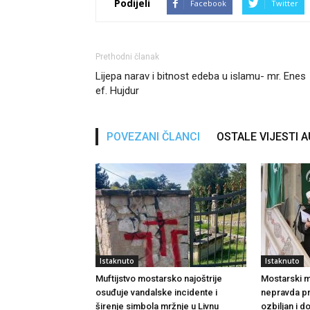
Podijeli
Facebook
Twitter
Prethodni članak
Lijepa narav i bitnost edeba u islamu- mr. Enes
ef. Hujdur
POVEZANI ČLANCI
OSTALE VIJESTI 
Istaknuto
Istaknuto
Muftijstvo mostarsko najoštrije
Mostarski muf
osuđuje vandalske incidente i
nepravda p
širenje simbola mržnje u Livnu
ozbiljan i 