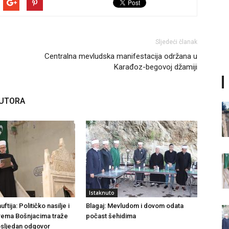
Sljedeći članak
Centralna mevludska manifestacija održana u
Karađoz-begovoj džamiji
AUTORA
Istaknuto
tija: Političko nasilje i
Blagaj: Mevludom i dovom odata
rema Bošnjacima traže
počast šehidima
dosljedan odgovor