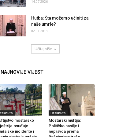
14.07.2026.
Hutba: Šta možemo učiniti za
naše umrle?
02.11.2013.
Učitaj više
NAJNOVIJE VIJESTI
staknuto
Istaknuto
ftijstvo mostarsko
Mostarski muftija:
joštrije osuđuje
Političko nasilje i
ndalske incidente i
nepravda prema
renje simbola mržnje
Bošnjacima traže