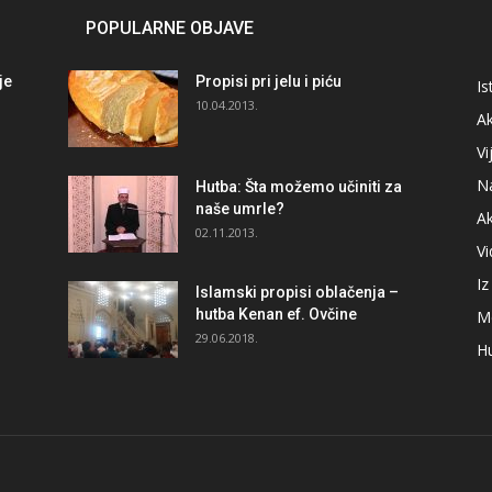
POPULARNE OBJAVE
je
Propisi pri jelu i piću
Is
i
10.04.2013.
Ak
Vi
N
Hutba: Šta možemo učiniti za
naše umrle?
A
02.11.2013.
V
I
Islamski propisi oblačenja –
hutba Kenan ef. Ovčine
M
29.06.2018.
H