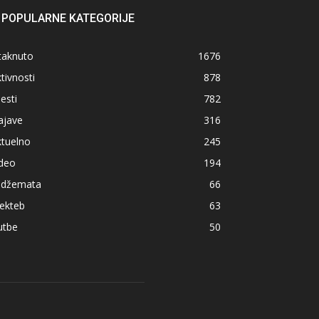
POPULARNE KATEGORIJE
taknuto
1676
tivnosti
878
jesti
782
ajave
316
ktuelno
245
ideo
194
z džemata
66
ekteb
63
utbe
50