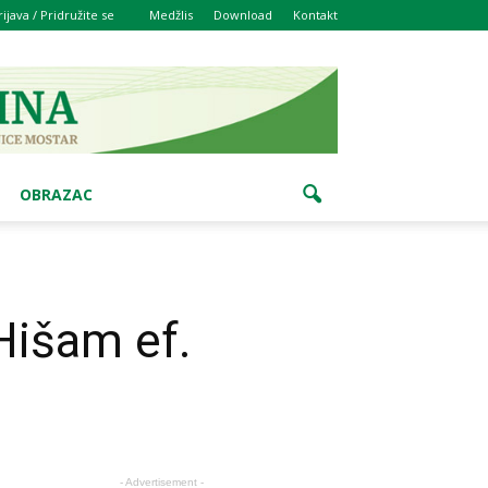
rijava / Pridružite se
Medžlis
Download
Kontakt
OBRAZAC
 Hišam ef.
- Advertisement -