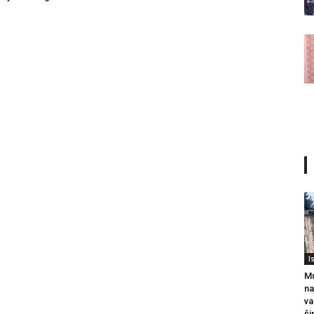
I
Mu
na
va
ši