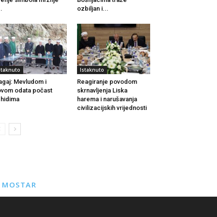
..
ozbiljan i...
staknuto
Istaknuto
agaj: Mevludom i
Reagiranje povodom
vom odata počast
skrnavljenja Liska
hidima
harema i narušavanja
civilizacijskih vrijednosti
E MOSTAR