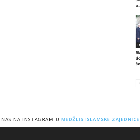
u.
I
Bl
do
še
 NAS NA INSTAGRAM-U
MEDŽLIS ISLAMSKE ZAJEDNIC