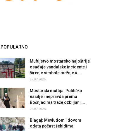
POPULARNO
Muftijstvo mostarsko najoštrije
osuđuje vandalske incidente i
širenje simbola mržnje u...
27.07.2026.
Mostarski muftija: Političko
nasilje i nepravda prema
Bošnjacima traže ozbiljan i...
24.07.2026.
Blagaj: Mevludom i dovom
odata počast šehidima