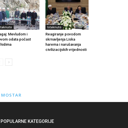
staknuto
Istaknuto
agaj: Mevludom i
Reagiranje povodom
vom odata počast
skrnavljenja Liska
hidima
harema i narušavanja
civilizacijskih vrijednosti
E MOSTAR
POPULARNE KATEGORIJE