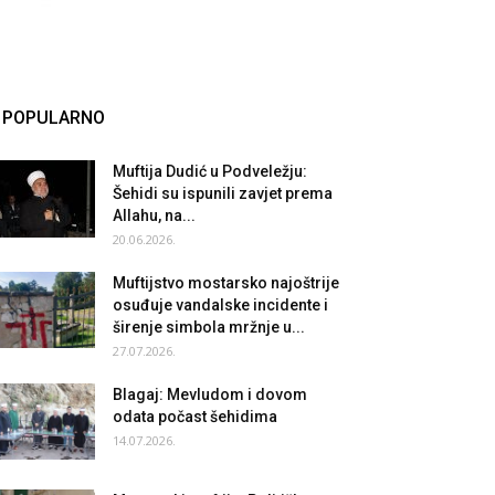
POPULARNO
Muftija Dudić u Podveležju:
Šehidi su ispunili zavjet prema
Allahu, na...
20.06.2026.
Muftijstvo mostarsko najoštrije
osuđuje vandalske incidente i
širenje simbola mržnje u...
27.07.2026.
Blagaj: Mevludom i dovom
odata počast šehidima
14.07.2026.