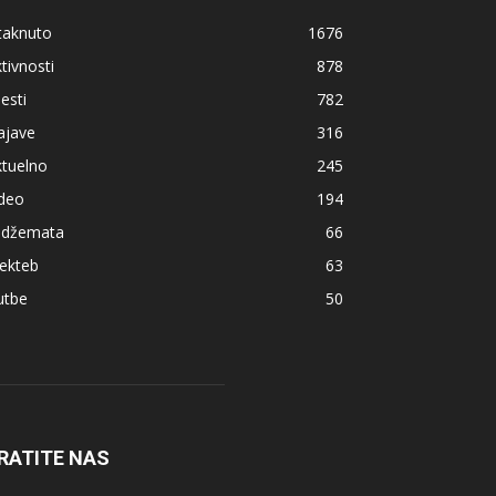
taknuto
1676
tivnosti
878
jesti
782
ajave
316
ktuelno
245
ideo
194
z džemata
66
ekteb
63
utbe
50
RATITE NAS