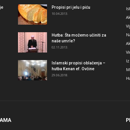
je
Propisi pri jelu i piću
Is
i
10.04.2013.
Ak
Vi
N
Hutba: Šta možemo učiniti za
naše umrle?
A
02.11.2013.
V
I
Islamski propisi oblačenja –
hutba Kenan ef. Ovčine
M
29.06.2018.
H
NAMA
P