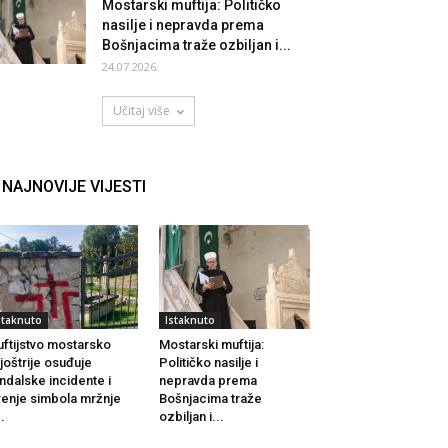
Mostarski muftija: Političko
nasilje i nepravda prema
Bošnjacima traže ozbiljan i...
24.07.2026.
Učitaj više
NAJNOVIJE VIJESTI
staknuto
Istaknuto
ftijstvo mostarsko
Mostarski muftija:
joštrije osuđuje
Političko nasilje i
ndalske incidente i
nepravda prema
renje simbola mržnje
Bošnjacima traže
..
ozbiljan i...