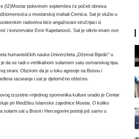
e (IZ)Mostar polovinom septembra će početi obnova
džiomerovića u mostarskoj mahali Cernica. Sat je služio u
ratorskim radovima biće angažovani stručnjaci iz
ć i konzervator Emir Kapetanović. Sat je otkrio imam ove
teta humanističkih nauka Univerziteta „Džemal Bijedić“ u
je da se radi o vertikalnom solarnom satu osmanskog tipa.
j strani. Obzirom da je u toku agresije na Bosnu i
eđena razaranja i sat je djelomično oštećen.
ovog izuzetno vrijednog spomenika kulture uradio je Centar
 djeluje pri Medžlisu Islamske zajednice Mostar. O koliko
da solarni sat u Bosni i Hercegovini postoji još samo u