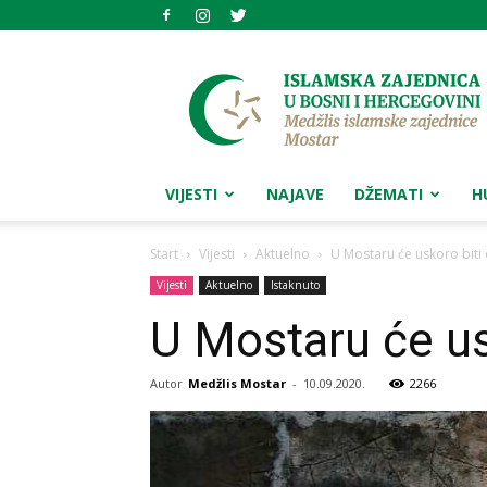
Medžlis
islamske
zajednice
Mostar
VIJESTI
NAJAVE
DŽEMATI
H
Start
Vijesti
Aktuelno
U Mostaru će uskoro biti 
Vijesti
Aktuelno
Istaknuto
U Mostaru će usk
Autor
Medžlis Mostar
-
10.09.2020.
2266