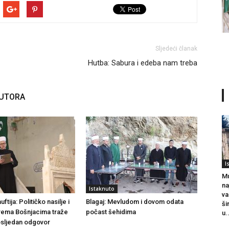
Sljedeći članak
Hutba: Sabura i edeba nam treba
AUTORA
I
Mu
na
Istaknuto
va
tija: Političko nasilje i
Blagaj: Mevludom i dovom odata
ši
rema Bošnjacima traže
počast šehidima
u.
dosljedan odgovor