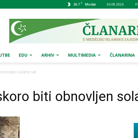
C
26.7
06.08.2026.
P
Mostar
UTBE
EDU
ARHIV
MULTIMEDIA
ČLANARINA
obnovljen solarni sat
oro biti obnovljen sola