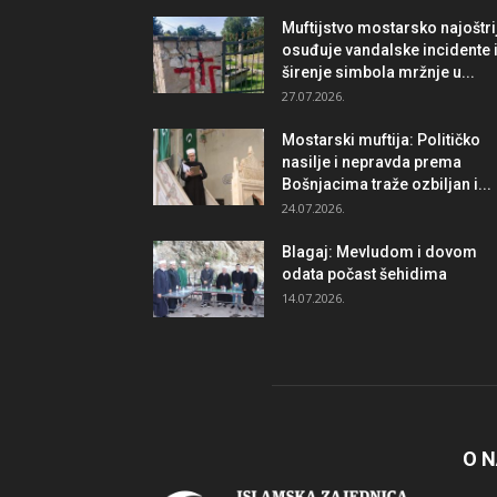
Muftijstvo mostarsko najoštri
osuđuje vandalske incidente 
širenje simbola mržnje u...
27.07.2026.
Mostarski muftija: Političko
nasilje i nepravda prema
Bošnjacima traže ozbiljan i...
24.07.2026.
Blagaj: Mevludom i dovom
odata počast šehidima
14.07.2026.
O 