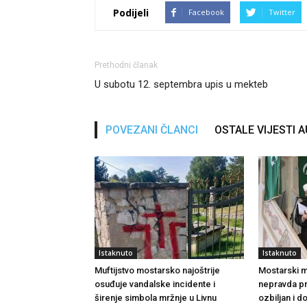
Podijeli
Facebook
Twitter
Prethodni članak
U subotu 12. septembra upis u mekteb
POVEZANI ČLANCI
OSTALE VIJESTI 
Istaknuto
Istaknuto
Muftijstvo mostarsko najoštrije
Mostarski muf
osuđuje vandalske incidente i
nepravda p
širenje simbola mržnje u Livnu
ozbiljan i 