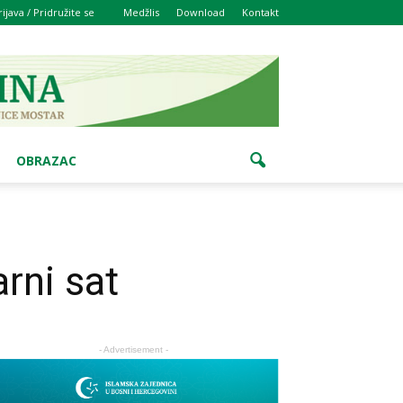
rijava / Pridružite se
Medžlis
Download
Kontakt
OBRAZAC
rni sat
- Advertisement -