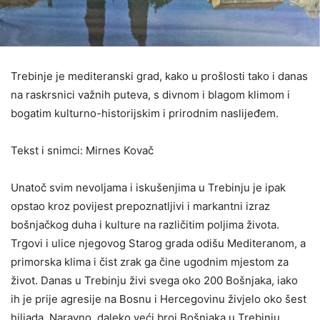
Trebinje je mediteranski grad, kako u prošlosti tako i danas
na raskrsnici važnih puteva, s divnom i blagom klimom i
bogatim kulturno-historijskim i prirodnim naslijeđem.
Tekst i snimci: Mirnes Kovač
Unatoč svim nevoljama i iskušenjima u Trebinju je ipak
opstao kroz povijest prepoznatljivi i markantni izraz
bošnjačkog duha i kulture na različitim poljima života.
Trgovi i ulice njegovog Starog grada odišu Mediteranom, a
primorska klima i čist zrak ga čine ugodnim mjestom za
život. Danas u Trebinju živi svega oko 200 Bošnjaka, iako
ih je prije agresije na Bosnu i Hercegovinu živjelo oko šest
hiljada. Naravno, daleko veći broj Bošnjaka u Trebinju