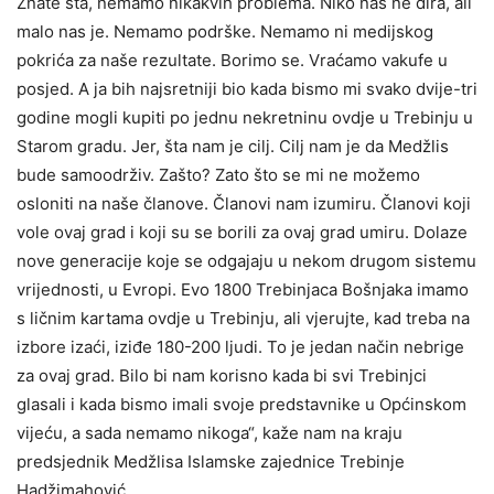
Znate šta, nemamo nikakvih problema. Niko nas ne dira, ali
malo nas je. Nemamo podrške. Nemamo ni medijskog
pokrića za naše rezultate. Borimo se. Vraćamo vakufe u
posjed. A ja bih najsretniji bio kada bismo mi svako dvije-tri
godine mogli kupiti po jednu nekretninu ovdje u Trebinju u
Starom gradu. Jer, šta nam je cilj. Cilj nam je da Medžlis
bude samoodrživ. Zašto? Zato što se mi ne možemo
osloniti na naše članove. Članovi nam izumiru. Članovi koji
vole ovaj grad i koji su se borili za ovaj grad umiru. Dolaze
nove generacije koje se odgajaju u nekom drugom sistemu
vrijednosti, u Evropi. Evo 1800 Trebinjaca Bošnjaka imamo
s ličnim kartama ovdje u Trebinju, ali vjerujte, kad treba na
izbore izaći, iziđe 180-200 ljudi. To je jedan način nebrige
za ovaj grad. Bilo bi nam korisno kada bi svi Trebinjci
glasali i kada bismo imali svoje predstavnike u Općinskom
vijeću, a sada nemamo nikoga“, kaže nam na kraju
predsjednik Medžlisa Islamske zajednice Trebinje
Hadžimahović.