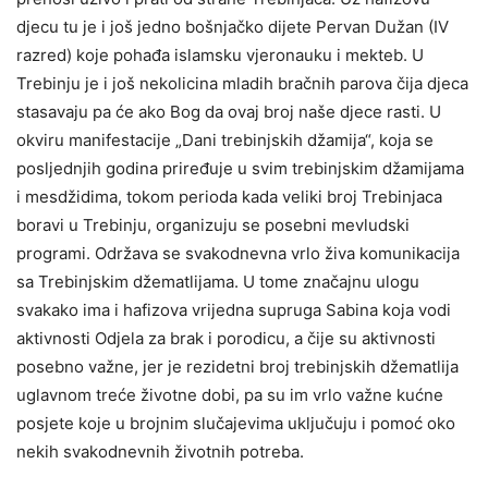
djecu tu je i još jedno bošnjačko dijete Pervan Dužan (IV
razred) koje pohađa islamsku vjeronauku i mekteb. U
Trebinju je i još nekolicina mladih bračnih parova čija djeca
stasavaju pa će ako Bog da ovaj broj naše djece rasti. U
okviru manifestacije „Dani trebinjskih džamija“, koja se
posljednjih godina priređuje u svim trebinjskim džamijama
i mesdžidima, tokom perioda kada veliki broj Trebinjaca
boravi u Trebinju, organizuju se posebni mevludski
programi. Održava se svakodnevna vrlo živa komunikacija
sa Trebinjskim džematlijama. U tome značajnu ulogu
svakako ima i hafizova vrijedna supruga Sabina koja vodi
aktivnosti Odjela za brak i porodicu, a čije su aktivnosti
posebno važne, jer je rezidetni broj trebinjskih džematlija
uglavnom treće životne dobi, pa su im vrlo važne kućne
posjete koje u brojnim slučajevima uključuju i pomoć oko
nekih svakodnevnih životnih potreba.