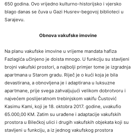
650 godina. Ovo vrijedno kulturno-historijsko i vjersko
blago danas se čuva u Gazi Husrev-begovoj biblioteci u
Sarajevu.
Obnova vakufske imovine
Na planu vakufske imovine u vrijeme mandata hafiza
Fazlagića učinjeno je doista mnogo. U funkciju su stavljeni
brojni vakufski prostori, a najbolji primjer tome je izgradnja
apartmana u Starom gradu. Riječ je o kući koja je bila
devastirana, a obnovljena je i adaptirana u luksuzne
apartmane, prije svega zahvaljujući velikom dobrotvoru i
najvećem poslijeratnom trebinjskom vakifu Čustović
Kasimu Kami, koji je 18. oktobra 2017. godine, uvakufio
65.000,00 KM. Zatim su urađene i adaptacije vakufskih
prostora u Bilećkoj ulici i drugih vakufskih objekata koji su
stavljeni u funkciju, a iz jednog vakufskog prostora