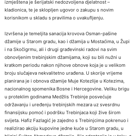
izmještena je šerijatski nedozvoljena djelatnost –
kladionica, te je sklopljen ugovor o zakupu s novim
korisnikom u skladu s pravilima o uvakufljenju.
Izvršena je temeljita sanacija krovova Osman-pašine
džamije u Starom gradu, kao i džamija u Mostaćima, u Župi
i na Skočigrmu, ali i drugi građevinski radovi na svim
obnovljenim trebinjskim džamijama, koji su bili nužni u
kratkom periodu nakon njihove obnove koja je u velikom
broju slučajeva nekvalitetno urađena. U skorije vrijeme
planirana je i obnova džamije Muje Kotezlije u Kotezima,
nacionalnog spomenika Bosne i Hercegovine. Veliku brigu
u proteklim godinama Medžlis Trebinje posvećuje
održavanju i uređenju trebinjskih mezara uz svesrdnu
finansijsku pomoć i podršku Trebinjaca koji žive širom
svijeta. Hafiz Fazlagić je zajedno s Trebinjcima pokrenuo i
realizirao akciju kupovine jedne kuće u Starom gradu, u