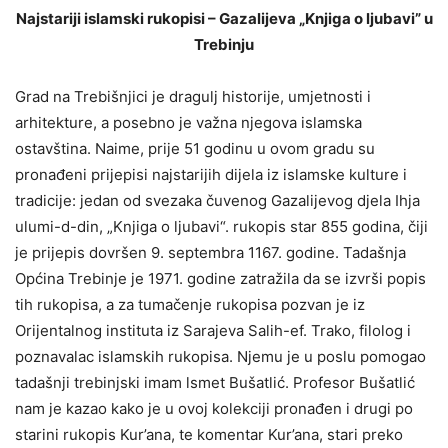
Najstariji islamski rukopisi – Gazalijeva „Knjiga o ljubavi” u
Trebinju
Grad na Trebišnjici je dragulj historije, umjetnosti i
arhitekture, a posebno je važna njegova islamska
ostavština. Naime, prije 51 godinu u ovom gradu su
pronađeni prijepisi najstarijih dijela iz islamske kulture i
tradicije: jedan od svezaka čuvenog Gazalijevog djela Ihja
ulumi-d-din, „Knjiga o ljubavi“. rukopis star 855 godina, čiji
je prijepis dovršen 9. septembra 1167. godine. Tadašnja
Općina Trebinje je 1971. godine zatražila da se izvrši popis
tih rukopisa, a za tumačenje rukopisa pozvan je iz
Orijentalnog instituta iz Sarajeva Salih-ef. Trako, filolog i
poznavalac islamskih rukopisa. Njemu je u poslu pomogao
tadašnji trebinjski imam lsmet Bušatlić. Profesor Bušatlić
nam je kazao kako je u ovoj kolekciji pronađen i drugi po
starini rukopis Kur’ana, te komentar Kur’ana, stari preko