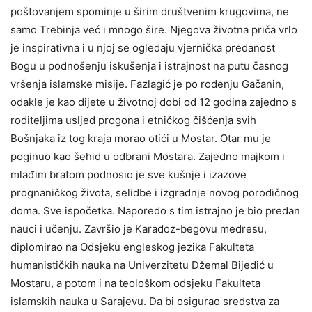
poštovanjem spominje u širim društvenim krugovima, ne
samo Trebinja već i mnogo šire. Njegova životna priča vrlo
je inspirativna i u njoj se ogledaju vjernička predanost
Bogu u podnošenju iskušenja i istrajnost na putu časnog
vršenja islamske misije. Fazlagić je po rođenju Gačanin,
odakle je kao dijete u životnoj dobi od 12 godina zajedno s
roditeljima usljed progona i etničkog čišćenja svih
Bošnjaka iz tog kraja morao otići u Mostar. Otar mu je
poginuo kao šehid u odbrani Mostara. Zajedno majkom i
mlađim bratom podnosio je sve kušnje i izazove
prognaničkog života, selidbe i izgradnje novog porodičnog
doma. Sve ispočetka. Naporedo s tim istrajno je bio predan
nauci i učenju. Završio je Karađoz-begovu medresu,
diplomirao na Odsjeku engleskog jezika Fakulteta
humanističkih nauka na Univerzitetu Džemal Bijedić u
Mostaru, a potom i na teološkom odsjeku Fakulteta
islamskih nauka u Sarajevu. Da bi osigurao sredstva za