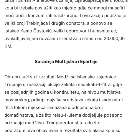
blizini Sultan Ahmedove džamije, čija adaptacija je u toku, a
koja bi trebala poslužiti kao mjesto gdje će mnogi musafiri
moći doći i konzumirati halal-hranu. I ovu akciju podržao je
veliki broj Trebinjaca i drugih donatora, a ponovo se
istakao Kamo Čustović, veliki dobrotvor i humanitarac,
uvakufljavanjem novčanih sredstva u iznosu od 20.000,00
KM.
Saradnja Muftijstva i Eparhije
Ohrabrujući su i rezultati Medžlisa Islamske zajednice
Trebinje u realizaciji akcije zekata i sadekatu-l-fitra, gdje
se posljednjih godina u kontinuitetu, na nivou muftijstva
mostarskog, prikupi najviše sredstava zekata i sadekatu-l-
fitra tokom mjeseca ramazana u odnosu na broj
domaćinstava, a za što reisu-l-ulema dodjeljuje posebno
priznanje medžlisu. Tranparentnost u radu što
podrazumijeva objavljivanje rezultata svih akcija koje su