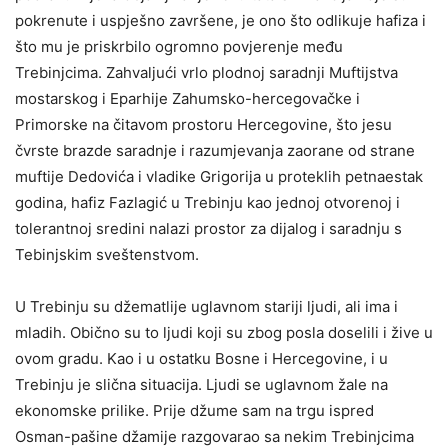
pokrenute i uspješno završene, je ono što odlikuje hafiza i
što mu je priskrbilo ogromno povjerenje među
Trebinjcima. Zahvaljući vrlo plodnoj saradnji Muftijstva
mostarskog i Eparhije Zahumsko-hercegovačke i
Primorske na čitavom prostoru Hercegovine, što jesu
čvrste brazde saradnje i razumjevanja zaorane od strane
muftije Dedovića i vladike Grigorija u proteklih petnaestak
godina, hafiz Fazlagić u Trebinju kao jednoj otvorenoj i
tolerantnoj sredini nalazi prostor za dijalog i saradnju s
Tebinjskim sveštenstvom.
U Trebinju su džematlije uglavnom stariji ljudi, ali ima i
mladih. Obično su to ljudi koji su zbog posla doselili i žive u
ovom gradu. Kao i u ostatku Bosne i Hercegovine, i u
Trebinju je slična situacija. Ljudi se uglavnom žale na
ekonomske prilike. Prije džume sam na trgu ispred
Osman-pašine džamije razgovarao sa nekim Trebinjcima