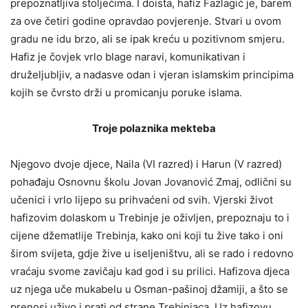
prepoznatljiva stoljećima. I doista, hafiz Fazlagić je, barem
za ove četiri godine opravdao povjerenje. Stvari u ovom
gradu ne idu brzo, ali se ipak kreću u pozitivnom smjeru.
Hafiz je čovjek vrlo blage naravi, komunikativan i
druželjubljiv, a nadasve odan i vjeran islamskim principima
kojih se čvrsto drži u promicanju poruke islama.
Troje polaznika mekteba
Njegovo dvoje djece, Naila (VI razred) i Harun (V razred)
pohađaju Osnovnu školu Jovan Jovanović Zmaj, odlični su
učenici i vrlo lijepo su prihvaćeni od svih. Vjerski život
hafizovim dolaskom u Trebinje je oživljen, prepoznaju to i
cijene džematlije Trebinja, kako oni koji tu žive tako i oni
širom svijeta, gdje žive u iseljeništvu, ali se rado i redovno
vraćaju svome zavičaju kad god i su prilici. Hafizova djeca
uz njega uče mukabelu u Osman-pašinoj džamiji, a što se
prenosi uživo i prati od strane Trebinjaca. Uz hafizovu