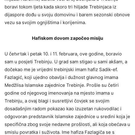
boravi tokom ljeta kada skoro tri hiljade Trebinjaca iz
dijaspore dođu u svoju domovinu i barem sezonski obnove
vezu sa svojim ognjištima i korijenima.
Hafiskom dovom započeo misiju
U četvrtak i petak 10. i 11. februara, ove godine, boravio
sam u posjeti Trebinju. U grad sam stigao u sami akšam, a
dočekao me je vrijedni trebinjski imam hafiz Sadik-ef.
Fazlagić, koji ujedno obavlja i dužnost glavnog imama
Medžlisa Islamske zajednice Trebinje. Prošle su četiri
godine od njegovog imenovanja na mjesto imama u
Trebinju, a ovaj blagi i susretljivi čovjek se svojim
dosadašnjim radom pokazao kao izuzetan rukovodilac i
odgovoran predstavnik Islamske zajednice u sredini koja je
specifična zbog svoje nedavne prošlosti, ali koja obećava u
smislu povratka i suživota. Ime hafiza Fazlagiča se s