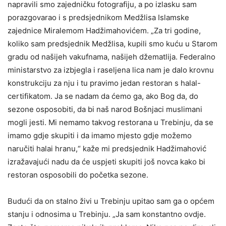
napravili smo zajedničku fotografiju, a po izlasku sam
porazgovarao i s predsjednikom Medžlisa Islamske
zajednice Miralemom Hadžimahovićem. „Za tri godine,
koliko sam predsjednik Medžlisa, kupili smo kuću u Starom
gradu od našijeh vakufnama, našijeh džematlija. Federalno
ministarstvo za izbjegla i raseljena lica nam je dalo krovnu
konstrukciju za nju i tu pravimo jedan restoran s halal-
certifikatom. Ja se nadam da ćemo ga, ako Bog da, do
sezone osposobiti, da bi naš narod Bošnjaci muslimani
mogli jesti. Mi nemamo takvog restorana u Trebinju, da se
imamo gdje skupiti i da imamo mjesto gdje možemo
naručiti halai hranu,“ kaže mi predsjednik Hadžimahović
izražavajući nadu da će uspjeti skupiti još novca kako bi
restoran osposobili do početka sezone.
Budući da on stalno živi u Trebinju upitao sam ga o općem
stanju i odnosima u Trebinju. „Ja sam konstantno ovdje.