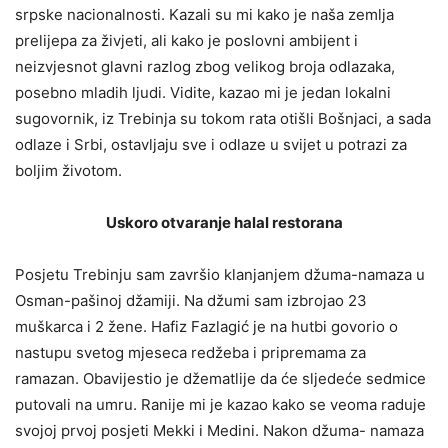
srpske nacionalnosti. Kazali su mi kako je naša zemlja
prelijepa za živjeti, ali kako je poslovni ambijent i
neizvjesnot glavni razlog zbog velikog broja odlazaka,
posebno mladih ljudi. Vidite, kazao mi je jedan lokalni
sugovornik, iz Trebinja su tokom rata otišli Bošnjaci, a sada
odlaze i Srbi, ostavljaju sve i odlaze u svijet u potrazi za
boljim životom.
Uskoro otvaranje halal restorana
Posjetu Trebinju sam završio klanjanjem džuma-namaza u
Osman-pašinoj džamiji. Na džumi sam izbrojao 23
muškarca i 2 žene. Hafiz Fazlagić je na hutbi govorio o
nastupu svetog mjeseca redžeba i pripremama za
ramazan. Obavijestio je džematlije da će sljedeće sedmice
putovali na umru. Ranije mi je kazao kako se veoma raduje
svojoj prvoj posjeti Mekki i Medini. Nakon džuma- namaza