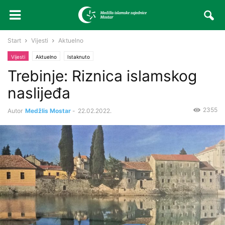
Start
Vijesti
Aktuelno
Vijesti
Aktuelno
Istaknuto
Trebinje: Riznica islamskog
naslijeđa
2355
Autor
Medžlis Mostar
-
22.02.2022.