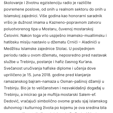
školovanje i životnu egzistenciju radio je različite
povremene poslove, od onih u realnom sektoru do onih u
Islamskoj zajednici. Više godina kao honorarni saradnik
vršio je dužnost imama u Kazneno-popravnom zatvoru
poluotvorenog tipa u Mostaru, čuvenoj mostarskoj
Ćelovini. Nakon toga vrlo uspješno imamsko-muallimsku i
hatibsku misiju nastavio u džematu Crnići – Aladinići u
Medžlisu Islamske zajednice Stolac. U posljednjem
periodu rada u ovom džematu, neposredno pred nastavak
službe u Trebinju, postanje i hafiz časnog Kur’ana.
Svečanost uručivanja hafiske diplome i učenja dove
upriličeno je 15. juna 2018. godine pred klanjanje
ramazanskog bajram-namaza u Osman-pašinoj džamiji u
Trebinju. Bio je to veličanstven i nesvakidašnji događaj u
Trebinju, a inicirao ga je muftija mostarski Salem-ef.
Dedović, vraćajući simbolično ovome gradu sjaj islamskog
duhovnog i kulturnog života po kojemu je ova sredina bila