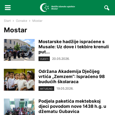
Start
Oznake
Mostar
Mostar
Mostarske hadžije ispraćene s
Musale: Uz dove i tekbire krenuli
put...
20.05.2026.
VIJESTI
Održana Akademija Dječijeg
vrtića „Zemzem“: Ispraćeno 98
budućih školaraca
19.05.2026.
AKTUELNO
Podjela paketića mektebskoj
djeci povodom nove 1438 h.g. u
džematu Gubavica