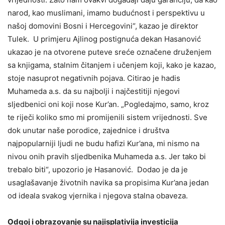
narod, kao muslimani, imamo budućnost i perspektivu u
našoj domovini Bosni i Hercegovini“, kazao je direktor
Tulek. U primjeru Ajlinog postignuća dekan Hasanović
ukazao je na otvorene puteve sreće označene druženjem
sa knjigama, stalnim čitanjem i učenjem koji, kako je kazao,
stoje nasuprot negativnih pojava. Citirao je hadis
Muhameda a.s. da su najbolji i najčestitiji njegovi
sljedbenici oni koji nose Kur’an. „Pogledajmo, samo, kroz
te riječi koliko smo mi promijenili sistem vrijednosti. Sve
dok unutar naše porodice, zajednice i društva
najpopularniji ljudi ne budu hafizi Kur’ana, mi nismo na
nivou onih pravih sljedbenika Muhameda a.s. Jer tako bi
trebalo biti“, upozorio je Hasanović. Dodao je da je
usaglašavanje životnih navika sa propisima Kur’ana jedan
od ideala svakog vjernika i njegova stalna obaveza.
Odgoj i obrazovanje su najisplativija investicija