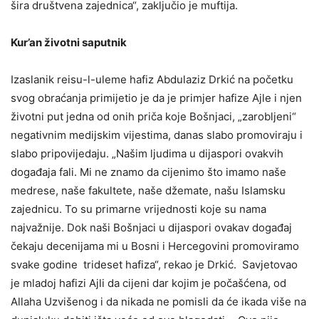
šira društvena zajednica“, zaključio je muftija.
Kur’an životni saputnik
Izaslanik reisu-l-uleme hafiz Abdulaziz Drkić na početku
svog obraćanja primijetio je da je primjer hafize Ajle i njen
životni put jedna od onih priča koje Bošnjaci, „zarobljeni“
negativnim medijskim vijestima, danas slabo promoviraju i
slabo pripovijedaju. „Našim ljudima u dijaspori ovakvih
događaja fali. Mi ne znamo da cijenimo što imamo naše
medrese, naše fakultete, naše džemate, našu Islamsku
zajednicu. To su primarne vrijednosti koje su nama
najvažnije. Dok naši Bošnjaci u dijaspori ovakav događaj
čekaju decenijama mi u Bosni i Hercegovini promoviramo
svake godine trideset hafiza“, rekao je Drkić. Savjetovao
je mladoj hafizi Ajli da cijeni dar kojim je počašćena, od
Allaha Uzvišenog i da nikada ne pomisli da će ikada više na