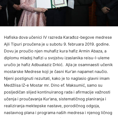
Hafiska dova učenici IV razreda Karađoz-begove medrese
Ajli Tipuri proučena je u subotu 9. februara 2019. godine.
Dovu je proučio njen muhafiz kura hafiz Armin Abaza, a
diplomu mladoj hafizi u svojstvu izaslanika reisu-l-uleme
uručio je hafiz Adbualaziz Drkić. Ajla je osamnaesti učenik
mostarske Medrese koji je časni Kur’an napamet naučio.
Njeni postignuti rezultati, kako je to naglasio glavni imam
Medžlisa IZ-e Mostar mr. Dino ef. Maksumić, samo su
posljedičan slijed kontinuiranog rada i afirmacije važnosti
učenja i proučavanja Kur’ana, sistematičnog planiranja i
realiziranja mektepske nastave, porodičnog odgoja,
nastavnog plana i programa naših medresa i njenog ličnog