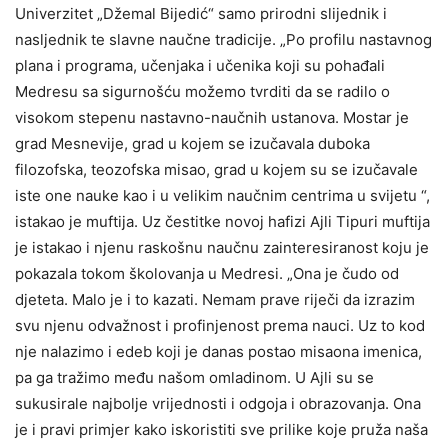
Univerzitet „Džemal Bijedić“ samo prirodni slijednik i
nasljednik te slavne naučne tradicije. „Po profilu nastavnog
plana i programa, učenjaka i učenika koji su pohađali
Medresu sa sigurnošću možemo tvrditi da se radilo o
visokom stepenu nastavno-naučnih ustanova. Mostar je
grad Mesnevije, grad u kojem se izučavala duboka
filozofska, teozofska misao, grad u kojem su se izučavale
iste one nauke kao i u velikim naučnim centrima u svijetu “,
istakao je muftija. Uz čestitke novoj hafizi Ajli Tipuri muftija
je istakao i njenu raskošnu naučnu zainteresiranost koju je
pokazala tokom školovanja u Medresi. „Ona je čudo od
djeteta. Malo je i to kazati. Nemam prave riječi da izrazim
svu njenu odvažnost i profinjenost prema nauci. Uz to kod
nje nalazimo i edeb koji je danas postao misaona imenica,
pa ga tražimo među našom omladinom. U Ajli su se
sukusirale najbolje vrijednosti i odgoja i obrazovanja. Ona
je i pravi primjer kako iskoristiti sve prilike koje pruža naša