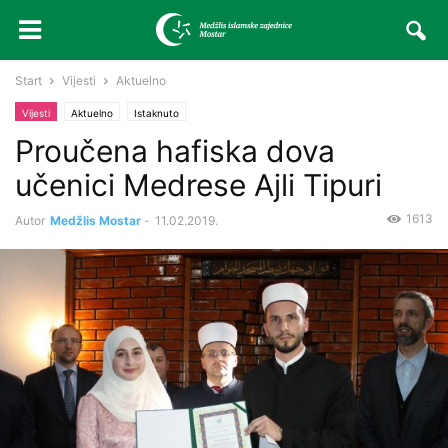
Start
Vijesti
Aktuelno
Vijesti
Aktuelno
Istaknuto
Proučena hafiska dova
učenici Medrese Ajli Tipuri
1613
Autor
Medžlis Mostar
-
11.02.2019.