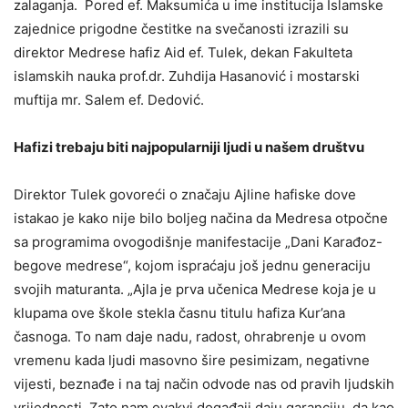
zalaganja. Pored ef. Maksumića u ime institucija Islamske
zajednice prigodne čestitke na svečanosti izrazili su
direktor Medrese hafiz Aid ef. Tulek, dekan Fakulteta
islamskih nauka prof.dr. Zuhdija Hasanović i mostarski
muftija mr. Salem ef. Dedović.
Hafizi trebaju biti najpopularniji ljudi u našem društvu
Direktor Tulek govoreći o značaju Ajline hafiske dove
istakao je kako nije bilo boljeg načina da Medresa otpočne
sa programima ovogodišnje manifestacije „Dani Karađoz-
begove medrese“, kojom ispraćaju još jednu generaciju
svojih maturanta. „Ajla je prva učenica Medrese koja je u
klupama ove škole stekla časnu titulu hafiza Kur’ana
časnoga. To nam daje nadu, radost, ohrabrenje u ovom
vremenu kada ljudi masovno šire pesimizam, negativne
vijesti, beznađe i na taj način odvode nas od pravih ljudskih
vrijednosti. Zato nam ovakvi događaji daju garanciju, da kao