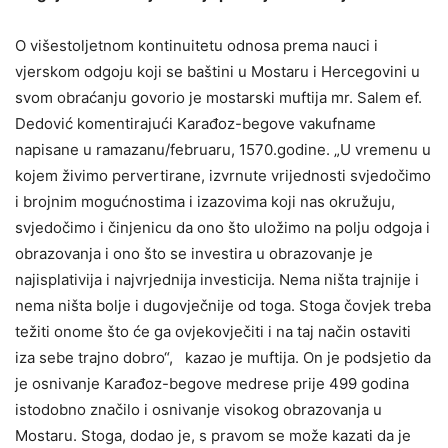
O višestoljetnom kontinuitetu odnosa prema nauci i
vjerskom odgoju koji se baštini u Mostaru i Hercegovini u
svom obraćanju govorio je mostarski muftija mr. Salem ef.
Dedović komentirajući Karađoz-begove vakufname
napisane u ramazanu/februaru, 1570.godine. „U vremenu u
kojem živimo pervertirane, izvrnute vrijednosti svjedočimo
i brojnim mogućnostima i izazovima koji nas okružuju,
svjedočimo i činjenicu da ono što uložimo na polju odgoja i
obrazovanja i ono što se investira u obrazovanje je
najisplativija i najvrjednija investicija. Nema ništa trajnije i
nema ništa bolje i dugovječnije od toga. Stoga čovjek treba
težiti onome što će ga ovjekovječiti i na taj način ostaviti
iza sebe trajno dobro“, kazao je muftija. On je podsjetio da
je osnivanje Karađoz-begove medrese prije 499 godina
istodobno značilo i osnivanje visokog obrazovanja u
Mostaru. Stoga, dodao je, s pravom se može kazati da je