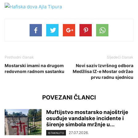
Prethodni članak
Sljedeći članak
Mostarski imami na drugom
Novi saziv Izvršnog odbora
redovnom radnom sastanku
Medžlisa IZ-e Mostar održao
prvu radnu sjednicu
POVEZANI ČLANCI
Muftijstvo mostarsko najoštrije
osuđuje vandalske incidente i
širenje simbola mržnje u...
27.07.2026.
ISTAKNUTO