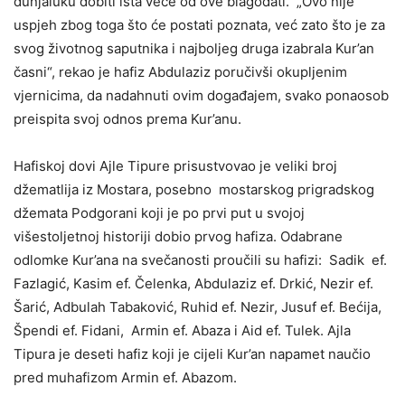
dunjaluku dobiti išta veće od ove blagodati. „Ovo nije
uspjeh zbog toga što će postati poznata, već zato što je za
svog životnog saputnika i najboljeg druga izabrala Kur’an
časni“, rekao je hafiz Abdulaziz poručivši okupljenim
vjernicima, da nadahnuti ovim događajem, svako ponaosob
preispita svoj odnos prema Kur’anu.
Hafiskoj dovi Ajle Tipure prisustvovao je veliki broj
džematlija iz Mostara, posebno mostarskog prigradskog
džemata Podgorani koji je po prvi put u svojoj
višestoljetnoj historiji dobio prvog hafiza. Odabrane
odlomke Kur’ana na svečanosti proučili su hafizi: Sadik ef.
Fazlagić, Kasim ef. Čelenka, Abdulaziz ef. Drkić, Nezir ef.
Šarić, Adbulah Tabaković, Ruhid ef. Nezir, Jusuf ef. Bećija,
Špendi ef. Fidani, Armin ef. Abaza i Aid ef. Tulek. Ajla
Tipura je deseti hafiz koji je cijeli Kur’an napamet naučio
pred muhafizom Armin ef. Abazom.