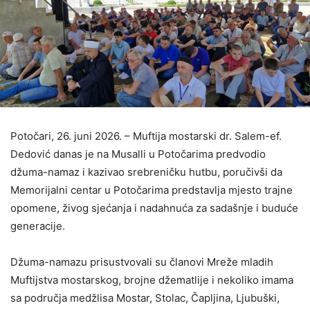
Potočari, 26. juni 2026. – Muftija mostarski dr. Salem-ef.
Dedović danas je na Musalli u Potočarima predvodio
džuma-namaz i kazivao srebreničku hutbu, poručivši da
Memorijalni centar u Potočarima predstavlja mjesto trajne
opomene, živog sjećanja i nadahnuća za sadašnje i buduće
generacije.
Džuma-namazu prisustvovali su članovi Mreže mladih
Muftijstva mostarskog, brojne džematlije i nekoliko imama
sa područja medžlisa Mostar, Stolac, Čapljina, Ljubuški,