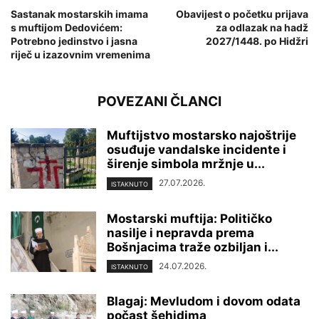
Sastanak mostarskih imama
Obavijest o početku prijava
s muftijom Dedovićem:
za odlazak na hadž
Potrebno jedinstvo i jasna
2027/1448. po Hidžri
riječ u izazovnim vremenima
POVEZANI ČLANCI
Muftijstvo mostarsko najoštrije
osuđuje vandalske incidente i
širenje simbola mržnje u...
27.07.2026.
ISTAKNUTO
Mostarski muftija: Političko
nasilje i nepravda prema
Bošnjacima traže ozbiljan i...
24.07.2026.
ISTAKNUTO
Blagaj: Mevludom i dovom odata
počast šehidima