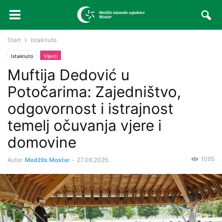
Start
Istaknuto
Istaknuto
Vijesti
Muftija Dedović u
Potočarima: Zajedništvo,
odgovornost i istrajnost
temelj očuvanja vjere i
domovine
1095
Autor
Medžlis Mostar
-
27.06.2026.