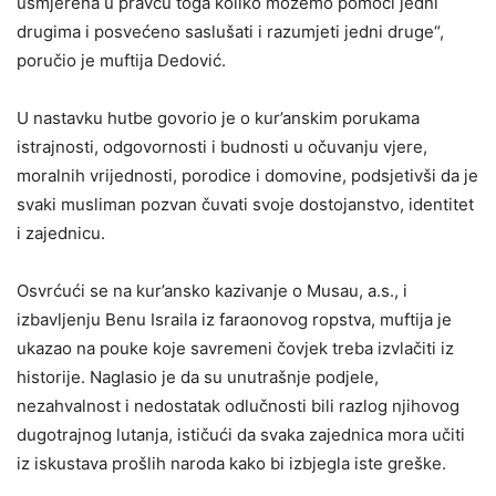
usmjerena u pravcu toga koliko možemo pomoći jedni
drugima i posvećeno saslušati i razumjeti jedni druge“,
poručio je muftija Dedović.
U nastavku hutbe govorio je o kur’anskim porukama
istrajnosti, odgovornosti i budnosti u očuvanju vjere,
moralnih vrijednosti, porodice i domovine, podsjetivši da je
svaki musliman pozvan čuvati svoje dostojanstvo, identitet
i zajednicu.
Osvrćući se na kur’ansko kazivanje o Musau, a.s., i
izbavljenju Benu Israila iz faraonovog ropstva, muftija je
ukazao na pouke koje savremeni čovjek treba izvlačiti iz
historije. Naglasio je da su unutrašnje podjele,
nezahvalnost i nedostatak odlučnosti bili razlog njihovog
dugotrajnog lutanja, ističući da svaka zajednica mora učiti
iz iskustava prošlih naroda kako bi izbjegla iste greške.