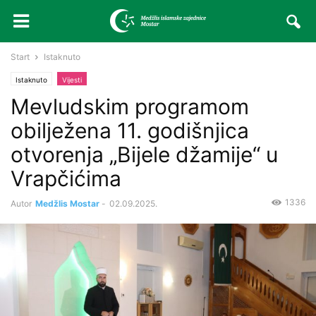
Start
Istaknuto
Istaknuto
Vijesti
Mevludskim programom
obilježena 11. godišnjica
otvorenja „Bijele džamije“ u
Vrapčićima
1336
Autor
Medžlis Mostar
-
02.09.2025.