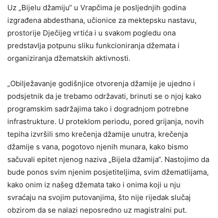
Uz „Bijelu džamiju“ u Vrapčima je posljednjih godina
izgrađena abdesthana, učionice za mektepsku nastavu,
prostorije Dječijeg vrtića i u svakom pogledu ona
predstavlja potpunu sliku funkcioniranja džemata i
organiziranja džematskih aktivnosti.
„Obilježavanje godišnjice otvorenja džamije je ujedno i
podsjetnik da je trebamo održavati, brinuti se o njoj kako
programskim sadržajima tako i dogradnjom potrebne
infrastrukture. U proteklom periodu, pored grijanja, novih
tepiha izvršili smo krečenja džamije unutra, krečenja
džamije s vana, pogotovo njenih munara, kako bismo
sačuvali epitet njenog naziva „Bijela džamija“. Nastojimo da
bude ponos svim njenim posjetiteljima, svim džematlijama,
kako onim iz našeg džemata tako i onima koji u nju
svraćaju na svojim putovanjima, što nije rijedak slučaj
obzirom da se nalazi neposredno uz magistralni put.