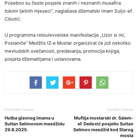
Posebno su česte posjete znanih i neznanih musafira
tokom ljetnih mjeseci“, naglašava džematski imam Suljo-ef.
Cikotić.
U programima rebiulevvelske manifestacije „Uzor si mi,
Poslaniče“ Medžlis IZ-e Mostar organizirat će još nekoliko
mevludskih svečanosti, predavanja, promocija knjiga,
posjeta džematlijama i ustanovama.
Prethodni članak
Sljedeći članak
Hutba glavnog imama u
Muftija mostarski dr. Salem-
Sultan Selimovom mesdžidu
ef. Dedović posjetio Sultan
29.8.2025.
Selimov mesdžid kod Starog
mosta