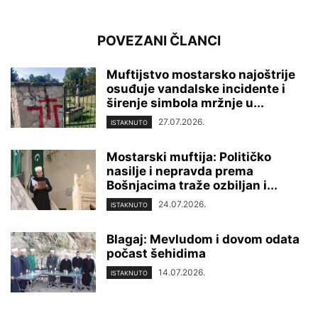
POVEZANI ČLANCI
Muftijstvo mostarsko najoštrije
osuđuje vandalske incidente i
širenje simbola mržnje u...
27.07.2026.
ISTAKNUTO
Mostarski muftija: Političko
nasilje i nepravda prema
Bošnjacima traže ozbiljan i...
24.07.2026.
ISTAKNUTO
Blagaj: Mevludom i dovom odata
počast šehidima
14.07.2026.
ISTAKNUTO