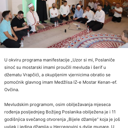
U okviru programa manifestacije „Uzor si mi, Poslaniče
sinoć su mostarski imami proučili mevluda i šerif u
džematu Vrapčići, a okupljenim vjernicima obratio se
pomoćnik glavnog imam Medžlisa IZ-e Mostar Kenan-ef.
Ovčina.
Mevludskim programom, osim obilježavanja mjeseca
rođenja posljednjeg Božijeg Poslanika obilježena je i 11
godišnjica svečanog otvorenja „Bijele džamije“ koja je još
uvijek i jedina džamija u Hercegovini s dvije munare. U