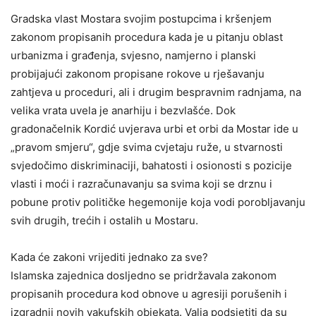
Gradska vlast Mostara svojim postupcima i kršenjem
zakonom propisanih procedura kada je u pitanju oblast
urbanizma i građenja, svjesno, namjerno i planski
probijajući zakonom propisane rokove u rješavanju
zahtjeva u proceduri, ali i drugim bespravnim radnjama, na
velika vrata uvela je anarhiju i bezvlašće. Dok
gradonačelnik Kordić uvjerava urbi et orbi da Mostar ide u
„pravom smjeru“, gdje svima cvjetaju ruže, u stvarnosti
svjedočimo diskriminaciji, bahatosti i osionosti s pozicije
vlasti i moći i razračunavanju sa svima koji se drznu i
pobune protiv političke hegemonije koja vodi porobljavanju
svih drugih, trećih i ostalih u Mostaru.
Kada će zakoni vrijediti jednako za sve?
Islamska zajednica dosljedno se pridržavala zakonom
propisanih procedura kod obnove u agresiji porušenih i
izgradnji novih vakufskih objekata. Valja podsjetiti da su