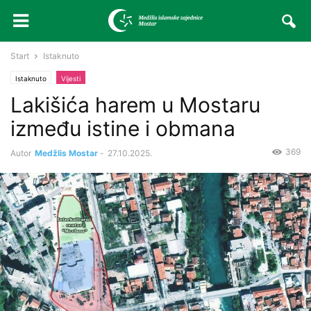
Start
Istaknuto
Istaknuto
Vijesti
Lakišića harem u Mostaru
između istine i obmana
369
Autor
Medžlis Mostar
-
27.10.2025.