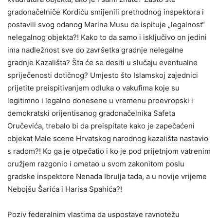
gradonačelniče Kordiću smijenili prethodnog inspektora i
postavili svog odanog Marina Musu da ispituje „legalnost“
nelegalnog objekta?! Kako to da samo i isključivo on jedini
ima nadležnost sve do završetka gradnje nelegalne
gradnje Kazališta? Šta će se desiti u slučaju eventualne
spriječenosti dotičnog? Umjesto što Islamskoj zajednici
prijetite preispitivanjem odluka o vakufima koje su
legitimno i legalno donesene u vremenu proevropski i
demokratski orijentisanog gradonačelnika Safeta
Oručevića, trebalo bi da preispitate kako je zapečaćeni
objekat Male scene Hrvatskog narodnog kazališta nastavio
s radom?! Ko ga je otpečatio i ko je pod prijetnjom vatrenim
oružjem razgonio i ometao u svom zakonitom poslu
gradske inspektore Nenada Ibrulja tada, a u novije vrijeme
Nebojšu Šarića i Harisa Spahića?!
Poziv federalnim vlastima da uspostave ravnotežu