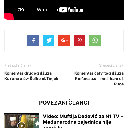
Prethodni članak
Sljedeći članak
Komentar drugog džuza
Komentar četvrtog džuza
Kur’ana a.š.- Šefko ef.Tinjak
Kur’ana a.š.- mr. Ilham ef.
Puce
POVEZANI ČLANCI
Video: Muftija Dedović za N1 TV –
Međunarodna zajednica nije
završila...