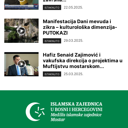
22.05.2025.
ISTAKNUTO
Manifestacija Dani mevuda i
zikra – kulturološka dimenzija-
PUTOKAZI
29.03.2025.
ISTAKNUTO
Hafiz Senaid Zajimović i
vakufska direkcija o projektima u
Muftijstvu mostarskom...
25.03.2025.
ISTAKNUTO