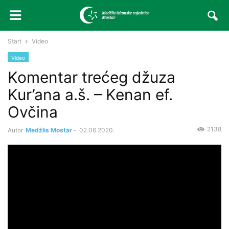
Start
Video
Video
Komentar trećeg džuza
Kur’ana a.š. – Kenan ef.
Ovčina
2138
Autor
Medžlis Mostar
-
02.06.2020.