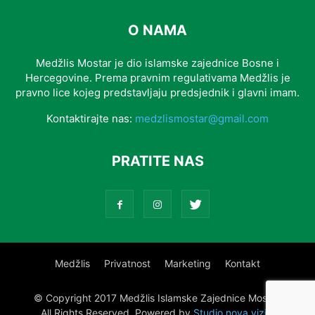
O NAMA
Medžlis Mostar je dio islamske zajednice Bosne i
Hercegovine. Prema pravnim regulativama Medžlis je
pravno lice kojeg predstavljaju predsjednik i glavni imam.
Kontaktirajte nas:
medzlismostar@gmail.com
PRATITE NAS
Medžlis
Privatnost
Marketing
Kontakt
© Copyright 2017 Medžlis Islamske Zajednice Mostar.
All Rights Reserved. Powered by
Studio nova vizija