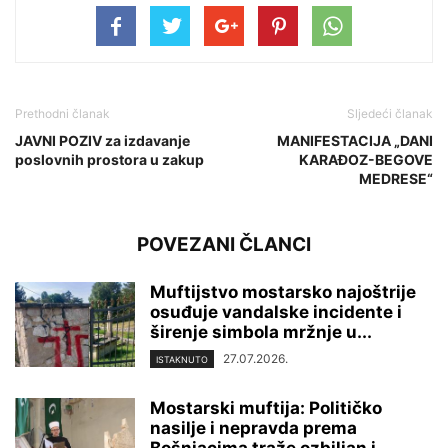
Prethodni članak
Sljedeći članak
JAVNI POZIV za izdavanje
MANIFESTACIJA „DANI
poslovnih prostora u zakup
KARAĐOZ-BEGOVE
MEDRESE“
POVEZANI ČLANCI
Muftijstvo mostarsko najoštrije
osuđuje vandalske incidente i
širenje simbola mržnje u...
27.07.2026.
ISTAKNUTO
Mostarski muftija: Političko
nasilje i nepravda prema
Bošnjacima traže ozbiljan i...