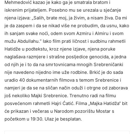
Mehmedović kazao je kako ga je smatrala bratom i
iskrenim prijateljem. Posebno mu se urezala u sjećanje
njena izjava: „Salih, brate moj, ja živim, a nisam živa. Da mi
je da zaspem i da se nikad više ne probudim, da usnu, kako
ih sanjam svake noći, odem svom Azmiru i Almiru i svom
mužu Abdullahu.“ Iako film prati ličnost i sudbinu rahmetli
Hatidže u podtekstu, kroz njene izjave, njena poruke
naglašava razmjere i strašne posljedice genocida, a jedna
od njih je i to da na smrtovnicama mnogih Srebreničanki
nije navedeno nijedno ime uže rodbine. Brkić je do sada
uradio 40 dokumentarnih filmova s temom Srebrenice i
namjeri je da se na sličan način oduži i otrgne od zaborava
još nekoliko Majki Srebrenice. Trenutno radi na filmu
posvećenom rahmetli Hajri Ćatić. Filma „Majka Hatidža“ bit
će prikazan i večeras u Narodom pozorištu Mostar s
početkom u 19:30. Ulaz je besplatan.