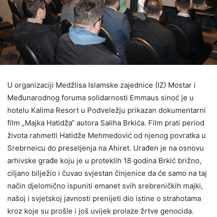
U organizaciji Medžlisa Islamske zajednice (IZ) Mostar i
Međunarodnog foruma solidarnosti Emmaus sinoć je u
hotelu Kalima Resort u Podveležju prikazan dokumentarni
film „Majka Hatidža“ autora Saliha Brkića. Film prati period
života rahmetli Hatidže Mehmedović od njenog povratka u
Srebrneicu do preseljenja na Ahiret. Urađen je na osnovu
arhivske građe koju je u proteklih 18 godina Brkić brižno,
ciljano bilježio i čuvao svjestan činjenice da će samo na taj
način djelomično ispuniti emanet svih srebreničkih majki,
našoj i svjetskoj javnosti prenijeti dio istine o strahotama
kroz koje su prošle i još uvijek prolaze žrtve genocida.