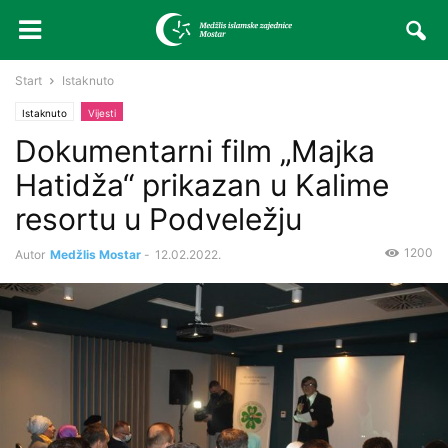
Start
Istaknuto
Istaknuto
Vijesti
Dokumentarni film „Majka
Hatidža“ prikazan u Kalime
resortu u Podveležju
1200
Autor
Medžlis Mostar
-
12.02.2022.