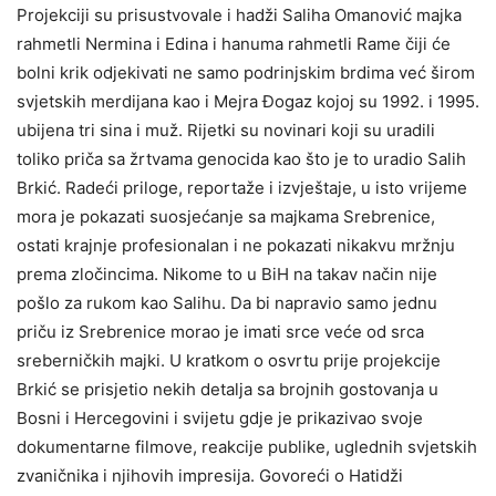
Projekciji su prisustvovale i hadži Saliha Omanović majka
rahmetli Nermina i Edina i hanuma rahmetli Rame čiji će
bolni krik odjekivati ne samo podrinjskim brdima već širom
svjetskih merdijana kao i Mejra Đogaz kojoj su 1992. i 1995.
ubijena tri sina i muž. Rijetki su novinari koji su uradili
toliko priča sa žrtvama genocida kao što je to uradio Salih
Brkić. Radeći priloge, reportaže i izvještaje, u isto vrijeme
mora je pokazati suosjećanje sa majkama Srebrenice,
ostati krajnje profesionalan i ne pokazati nikakvu mržnju
prema zločincima. Nikome to u BiH na takav način nije
pošlo za rukom kao Salihu. Da bi napravio samo jednu
priču iz Srebrenice morao je imati srce veće od srca
sreberničkih majki. U kratkom o osvrtu prije projekcije
Brkić se prisjetio nekih detalja sa brojnih gostovanja u
Bosni i Hercegovini i svijetu gdje je prikazivao svoje
dokumentarne filmove, reakcije publike, uglednih svjetskih
zvaničnika i njihovih impresija. Govoreći o Hatidži