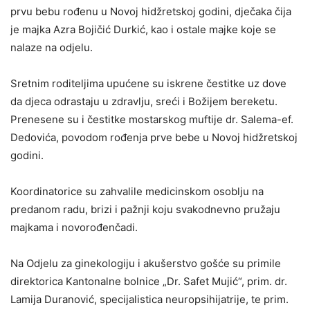
prvu bebu rođenu u Novoj hidžretskoj godini, dječaka čija
je majka Azra Bojičić Durkić, kao i ostale majke koje se
nalaze na odjelu.
Sretnim roditeljima upućene su iskrene čestitke uz dove
da djeca odrastaju u zdravlju, sreći i Božijem bereketu.
Prenesene su i čestitke mostarskog muftije dr. Salema-ef.
Dedovića, povodom rođenja prve bebe u Novoj hidžretskoj
godini.
Koordinatorice su zahvalile medicinskom osoblju na
predanom radu, brizi i pažnji koju svakodnevno pružaju
majkama i novorođenčadi.
Na Odjelu za ginekologiju i akušerstvo gošće su primile
direktorica Kantonalne bolnice „Dr. Safet Mujić“, prim. dr.
Lamija Duranović, specijalistica neuropsihijatrije, te prim.