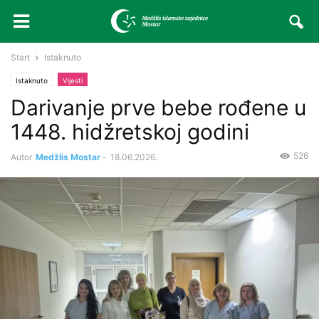
Start
Istaknuto
Istaknuto
Vijesti
Darivanje prve bebe rođene u
1448. hidžretskoj godini
526
Autor
Medžlis Mostar
-
18.06.2026.