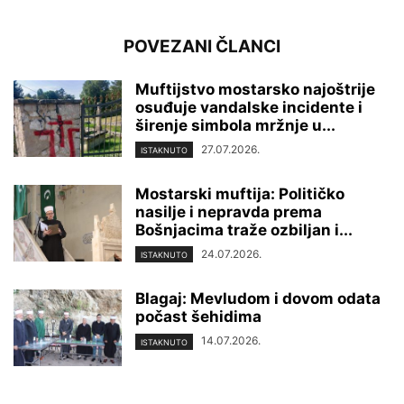
POVEZANI ČLANCI
Muftijstvo mostarsko najoštrije
osuđuje vandalske incidente i
širenje simbola mržnje u...
27.07.2026.
ISTAKNUTO
Mostarski muftija: Političko
nasilje i nepravda prema
Bošnjacima traže ozbiljan i...
24.07.2026.
ISTAKNUTO
Blagaj: Mevludom i dovom odata
počast šehidima
14.07.2026.
ISTAKNUTO