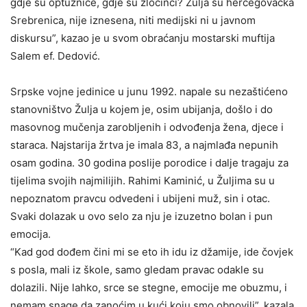
gdje su optužnice, gdje su zločinci? Žulja su hercegovačka
Srebrenica, nije iznesena, niti medijski ni u javnom
diskursu”, kazao je u svom obraćanju mostarski muftija
Salem ef. Dedović.
Srpske vojne jedinice u junu 1992. napale su nezaštićeno
stanovništvo Žulja u kojem je, osim ubijanja, došlo i do
masovnog mučenja zarobljenih i odvođenja žena, djece i
staraca. Najstarija žrtva je imala 83, a najmlađa nepunih
osam godina. 30 godina poslije porodice i dalje tragaju za
tijelima svojih najmilijih. Rahimi Kaminić, u Žuljima su u
nepoznatom pravcu odvedeni i ubijeni muž, sin i otac.
Svaki dolazak u ovo selo za nju je izuzetno bolan i pun
emocija.
“Kad god dođem čini mi se eto ih idu iz džamije, ide čovjek
s posla, mali iz škole, samo gledam pravac odakle su
dolazili. Nije lahko, srce se stegne, emocije me obuzmu, i
nemam snage da zanoćim u kući koju smo obnovili”, kazala