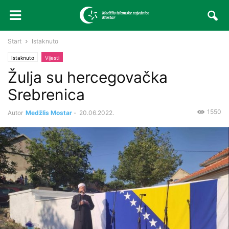
Start
Istaknuto
Istaknuto
Vijesti
Žulja su hercegovačka
Srebrenica
1550
Autor
Medžlis Mostar
-
20.06.2022.