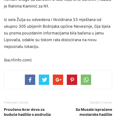
je Rahima Kaminić za N1.
Iz sela Žulja su odvedena i likvidirana 33 mještana od
ukupno 305 ubijenih Bošnjaka općine Nevesinje, čija tijela
su prema pouzdanim informacijama bila bačena u jamu
Lipovača, odakle su tokom rata dislocirana na novu
nepoznatu lokaciju.
(ba.n1info.com)
Prethodni članak
Sljedeći članak
Proučena ikrar dova za
Sa Musale ispraćene
buduće hadžije s područja
mostarske hadžije