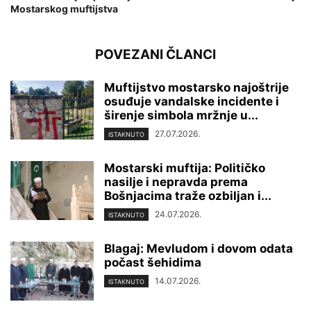
Mostarskog muftijstva
POVEZANI ČLANCI
Muftijstvo mostarsko najoštrije
osuđuje vandalske incidente i
širenje simbola mržnje u...
27.07.2026.
ISTAKNUTO
Mostarski muftija: Političko
nasilje i nepravda prema
Bošnjacima traže ozbiljan i...
24.07.2026.
ISTAKNUTO
Blagaj: Mevludom i dovom odata
počast šehidima
14.07.2026.
ISTAKNUTO