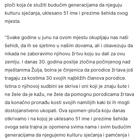
ploči koja će služiti budućim generacijama da njeguju
kulturu sjećanja, uklesano 51 ime i prezime šehida ovog
mjesta.
“Svake godine u junu na ovom mjestu okupljaju nas naši
šehidi, da ih se sjetimo u našim dovama, ali i obavezuju da
nikada ne zaboravimo njihovu žrtvu koju su dali za ovu
zemlju. I danas 30. godina poslije zločina počinjenog nad
mještanima Žulja, bolna je činjenica da porodice žrtava još
tragaju za kostima 30 svojih najbližih članova porodice.
Istina o njihovoj sudbini se skriva i oni koji je znaju šute i
ne žele da je kažu, ne žele da pomognu porodicama žrtava
da konačno pronađu kosti svojih namilijih kaki bi ih mogli
dostojanstveno ukopati. Ova spomen-ploča koju danas
otkrivamo i na kojoj je uklesano 51 ime i prezime šehida
ovoga sela trajna je opomena svima nama i svim budućim
generacijama da njegujemo kulturu sjećanja i pamćenja i