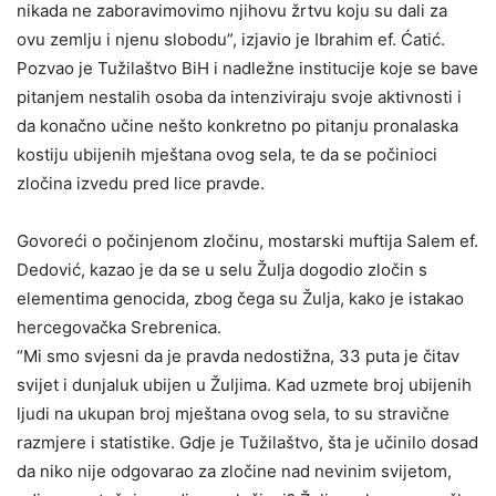
nikada ne zaboravimovimo njihovu žrtvu koju su dali za
ovu zemlju i njenu slobodu”, izjavio je Ibrahim ef. Ćatić.
Pozvao je Tužilaštvo BiH i nadležne institucije koje se bave
pitanjem nestalih osoba da intenziviraju svoje aktivnosti i
da konačno učine nešto konkretno po pitanju pronalaska
kostiju ubijenih mještana ovog sela, te da se počinioci
zločina izvedu pred lice pravde.
Govoreći o počinjenom zločinu, mostarski muftija Salem ef.
Dedović, kazao je da se u selu Žulja dogodio zločin s
elementima genocida, zbog čega su Žulja, kako je istakao
hercegovačka Srebrenica.
“Mi smo svjesni da je pravda nedostižna, 33 puta je čitav
svijet i dunjaluk ubijen u Žuljima. Kad uzmete broj ubijenih
ljudi na ukupan broj mještana ovog sela, to su stravične
razmjere i statistike. Gdje je Tužilaštvo, šta je učinilo dosad
da niko nije odgovarao za zločine nad nevinim svijetom,