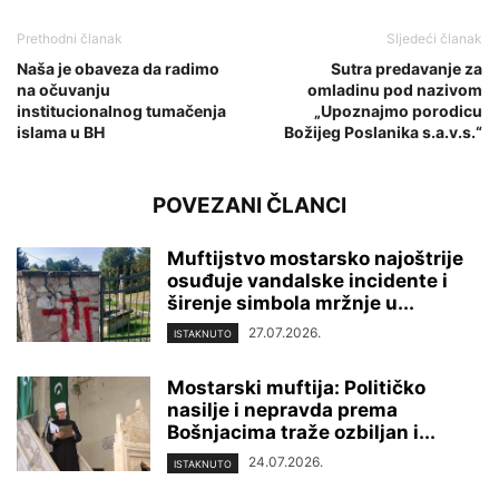
Prethodni članak
Sljedeći članak
Naša je obaveza da radimo
Sutra predavanje za
na očuvanju
omladinu pod nazivom
institucionalnog tumačenja
„Upoznajmo porodicu
islama u BH
Božijeg Poslanika s.a.v.s.“
POVEZANI ČLANCI
Muftijstvo mostarsko najoštrije
osuđuje vandalske incidente i
širenje simbola mržnje u...
27.07.2026.
ISTAKNUTO
Mostarski muftija: Političko
nasilje i nepravda prema
Bošnjacima traže ozbiljan i...
24.07.2026.
ISTAKNUTO