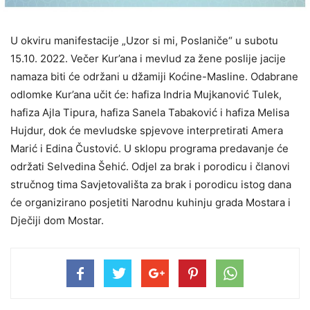
U okviru manifestacije „Uzor si mi, Poslaniče“ u subotu
15.10. 2022. Večer Kur’ana i mevlud za žene poslije jacije
namaza biti će održani u džamiji Koćine-Masline. Odabrane
odlomke Kur’ana učit će: hafiza Indria Mujkanović Tulek,
hafiza Ajla Tipura, hafiza Sanela Tabaković i hafiza Melisa
Hujdur, dok će mevludske spjevove interpretirati Amera
Marić i Edina Čustović. U sklopu programa predavanje će
održati Selvedina Šehić. Odjel za brak i porodicu i članovi
stručnog tima Savjetovališta za brak i porodicu istog dana
će organizirano posjetiti Narodnu kuhinju grada Mostara i
Dječiji dom Mostar.