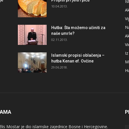
je
Propisi pri jelu i piću
Is
i
10.04.2013.
Ak
Vi
N
Hutba: Šta možemo učiniti za
naše umrle?
A
02.11.2013.
V
I
Islamski propisi oblačenja –
hutba Kenan ef. Ovčine
M
29.06.2018.
H
NAMA
P
lis Mostar je dio islamske zajednice Bosne i Hercegovine.