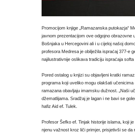
Promocijom knjige „Ramazanska putokazja“ Me
javnom prezentacijom ove odgojno obrazovne us
Bošnjaka u Hercegovini ali i u cijeloj našoj do
profesora Medresa je obilježila ispraćaj 377-e 
najilustrativnije oslikava tradiciju ispraćaja so
Pored ostalog u knjizi su objavljeni kratki ramaz
programa koji uveliko mogu olakšati učenicima 
ramazana obavljaju imamsku dužnost. „Naši uče
džematlijama. Sradžaj je lagan i ne bavi se gol
hafiz Aid ef. Tulek.
Profesor Šefko ef. Tinjak historije islama, koji j
njenu važnost kroz liči primjer, prisjetivši se da