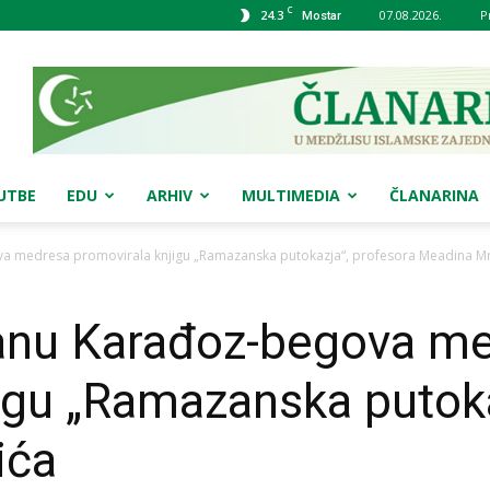
C
24.3
07.08.2026.
P
Mostar
UTBE
EDU
ARHIV
MULTIMEDIA
ČLANARINA
a medresa promovirala knjigu „Ramazanska putokazja“, profesora Meadina M
anu Karađoz-begova m
igu „Ramazanska putoka
ića