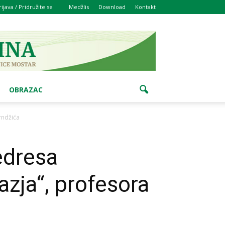
rijava / Pridružite se
Medžlis
Download
Kontakt
OBRAZAC
rndžića
edresa
zja“, profesora