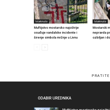
Istaknuto
Istaknuto
Muftijstvo mostarsko najoštrije
Mostarski muf
osuđuje vandalske incidente i
nepravda p
širenje simbola mržnje u Livnu
ozbiljan i 
PRATITE
ODABIR UREDNIKA