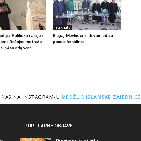
Istaknuto
tija: Političko nasilje i
Blagaj: Mevludom i dovom odata
rema Bošnjacima traže
počast šehidima
dosljedan odgovor
 NAS NA INSTAGRAM-U
MEDŽLIS ISLAMSKE ZAJEDNIC
POPULARNE OBJAVE