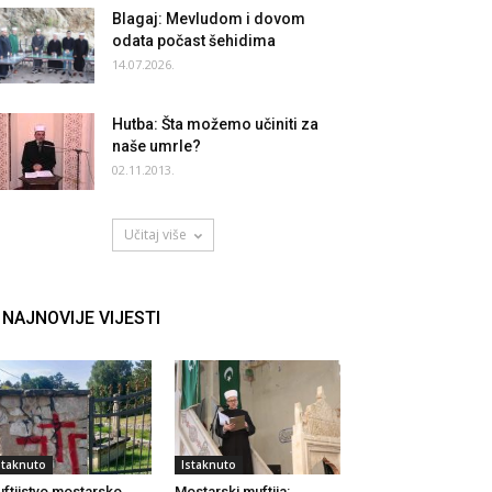
Blagaj: Mevludom i dovom
odata počast šehidima
14.07.2026.
Hutba: Šta možemo učiniti za
naše umrle?
02.11.2013.
Učitaj više
NAJNOVIJE VIJESTI
staknuto
Istaknuto
ftijstvo mostarsko
Mostarski muftija: