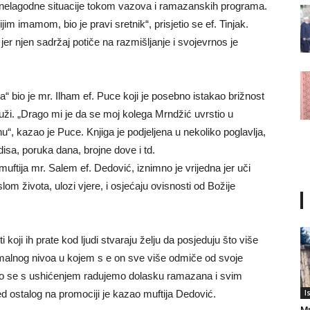
ala nelagodne situacije tokom vazova i ramazanskih programa.
m imamom, bio je pravi sretnik“, prisjetio se ef. Tinjak.
jer njen sadržaj potiče na razmišljanje i svojevrnos je
bio je mr. Ilham ef. Puce koji je posebno istakao brižnost
ži. „Drago mi je da se moj kolega Mrndžić uvrstio u
“, kazao je Puce. Knjiga je podjeljena u nekoliko poglavlja,
sa, poruka dana, brojne dove i td.
tija mr. Salem ef. Dedović, iznimno je vrijedna jer uči
om života, ulozi vjere, i osjećaju ovisnosti od Božije
i koji ih prate kod ljudi stvaraju želju da posjeduju što više
nimalnog nivoa u kojem s e on sve više odmiče od svoje
ato se s ushićenjem radujemo dolasku ramazana i svim
d ostalog na promociji je kazao muftija Dedović.
I
Mu