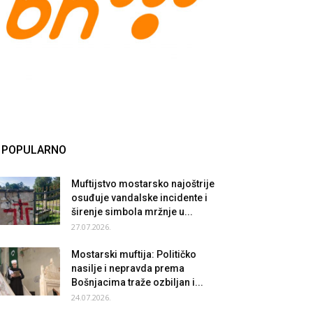
POPULARNO
Muftijstvo mostarsko najoštrije
osuđuje vandalske incidente i
širenje simbola mržnje u...
27.07.2026.
Mostarski muftija: Političko
nasilje i nepravda prema
Bošnjacima traže ozbiljan i...
24.07.2026.