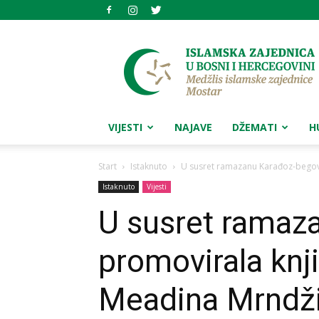
Medžlis
islamske
zajednice
Mostar
VIJESTI
NAJAVE
DŽEMATI
H
Start
Istaknuto
U susret ramazanu Karađoz-begov
Istaknuto
Vijesti
U susret ramaz
promovirala knj
Meadina Mrndž