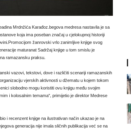
adina Mrdnžića Karađoz.begova medresa nastavila je sa
tanove koja ima poseban značaj u cjelokupnoj historiji
movini.Promocijom žanrovski vrlo zanimljive knjige svog
generacije maturanat Sadržaj knjige u tom smislu je
fta na ramazansku praksu.
anski vazovi, tekstovi, dove i različiti scenariji ramazanskih
organizaciju vjerskih aktivnosti u džematu u kojem tokom
nici slobodno mogu koristiti ovu knjigu među svojim
emim i kolosalnim temama“, primijetio je direktor Medrese
e bio i recenzent knjige na ilustrativan način ukazao je na
 njegova generacija nije imala sličnih publikacija već se na