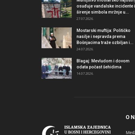
Muftijstvo mostarsko najoštri
osuđuje vandalske incidente 
širenje simbola mržnje u...
27.07.2026.
Mostarski muftija: Političko
nasilje i nepravda prema
Bošnjacima traže ozbiljan i...
24.07.2026.
Blagaj: Mevludom i dovom
odata počast šehidima
14.07.2026.
O 
Medž