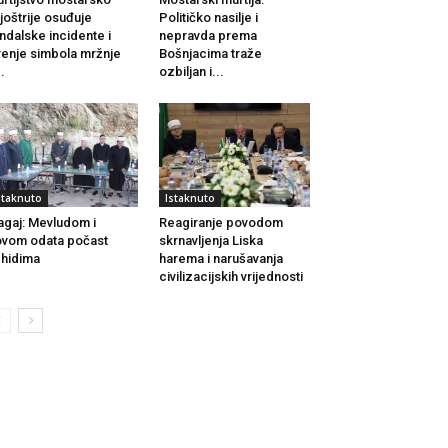
joštrije osuđuje
Političko nasilje i
ndalske incidente i
nepravda prema
renje simbola mržnje
Bošnjacima traže
..
ozbiljan i...
staknuto
Istaknuto
agaj: Mevludom i
Reagiranje povodom
vom odata počast
skrnavljenja Liska
hidima
harema i narušavanja
civilizacijskih vrijednosti