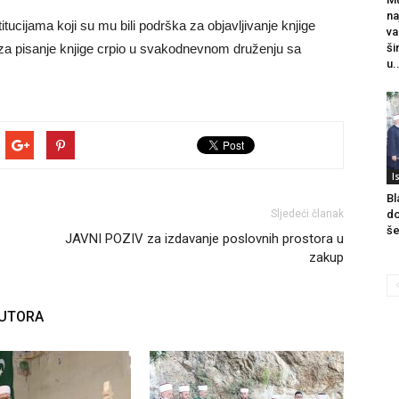
na
tucijama koji su mu bili podrška za objavljivanje knjige
va
 za pisanje knjige crpio u svakodnevnom druženju sa
ši
u.
I
Bl
Sljedeći članak
do
še
JAVNI POZIV za izdavanje poslovnih prostora u
zakup
AUTORA