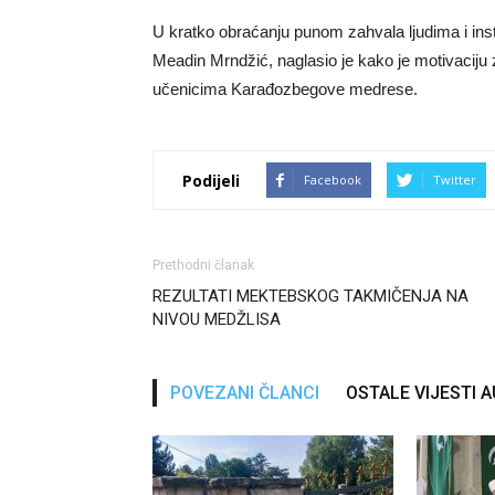
U kratko obraćanju punom zahvala ljudima i insti
Meadin Mrndžić, naglasio je kako je motivaciju
učenicima Karađozbegove medrese.
Podijeli
Facebook
Twitter
Prethodni članak
REZULTATI MEKTEBSKOG TAKMIČENJA NA
NIVOU MEDŽLISA
POVEZANI ČLANCI
OSTALE VIJESTI 