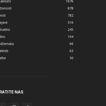
taknuto
1676
tivnosti
878
jesti
782
ajave
316
ktuelno
245
ideo
194
z džemata
66
ekteb
63
utbe
50
RATITE NAS