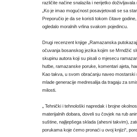
različite načine snalazila i nerijetko doživljav
„Ko je imao mogućnost posavjetovati se sa stariji
Preporučio je da se koristi tokom čitave godine, 
ogledalo moralnih vrlina svakom pojedincu.
Drugi recenzent knjige „Ramazanska putokazaja“ 
očuvanja bosanskog jezika kojim se Mrndžić slu
skupinu autora koji su pisali o mjesecu ramazanu
hutbe, ramazanske poruke, komentari ajeta, hadi
Kao takva, u svom obraćanju naveo mostarski muf
mlade generacije medresalija da tragaju za smisl
milosti.
„ Tehnički i tehnološki napredak i brojne okolnost
materijalnih dobara, doveli su čovjek na rub a
suštine, najljepšega sklada (ahesni takvim), z
porukama koje ćemo pronaći u ovoj knjizi“, pore