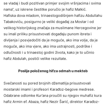
se vladaj i budi pozitivan primjer svojim vršnjacima i svima
nama“, uz iskrene čestitke poručio je hafiz Malkić.
Hafiska dova mladom, trinaestogodišnjem hafizu Abdullahu
Tabakoviću, posigurno je veliki događaj za Mostar i od
velikog historijskog značaja za muslimane Hercegovine jer
su imali priliku prisustvovati događaju punom ibreta i
divljenja i posvjedočiti da je moguće, ako ima volje, da je
moguće, ako ima vjere, ako ima ustrajnosti, podrške i
odlučnosti i u trinaestoj godini života, kako je to učinio
hafiz Abdulah, postići velike rezultate.
Poslije položenog hifza odmah u mekteb
Svečanosti su pored brojnih džematlija prisustvovali
mostarski imami i profesori Karađoz-begove medrese.
Odabrane odlomke Kur’ana proučili su njegov muhafiz kura
hafiz Armin ef. Abaza, hafiz Nezir Šarić, direktor Karađoz-