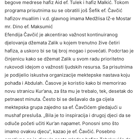
begove medrese hafiz Aid ef. Tulek i hafiz Malkić. Tokom
programa prisutnima su se obratili još Šefik ef. Čavčić
hafizov muallim i v.d. glavnog imama Medžlisa IZ-e Mostar
mr. Dino ef. Maksumić
Efendija Čavčić je akcentirao važnost kontinuiranog
djelovanja džemata Zalik u kojem trenutno žive četiri
hafiza, a uskoro bi se taj broj mogao i povećati. Podcrtao je
činjenicu kako se džemat Zalik u svom radu prioritetno
rukovodi idejom o važnosti ljudskih resursa. Sa prisutnima
je podijelio iskustva organizacije mektepske nastava koju
pohađa i Abdulah. Časove je koristio kako bi memorirao
novu stranicu Kur’ana, za šta mu je trebalo, tek, desetak do
petnaest minuta. Često bi se dešavalo da ga cijela
mektepska grupa zajedno sa ef. Čavčićem gledajući u
mushaf presluša. „Bila je to inspiracija i drugoj djeci da se
odluče početi učiti Kur’an napamet. Ponosni smo što
imamo ovakvu djecu“, kazao je ef. Čavčić. Posebno