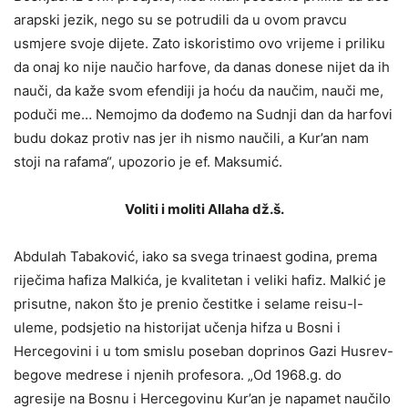
arapski jezik, nego su se potrudili da u ovom pravcu
usmjere svoje dijete. Zato iskoristimo ovo vrijeme i priliku
da onaj ko nije naučio harfove, da danas donese nijet da ih
nauči, da kaže svom efendiji ja hoću da naučim, nauči me,
poduči me… Nemojmo da dođemo na Sudnji dan da harfovi
budu dokaz protiv nas jer ih nismo naučili, a Kur’an nam
stoji na rafama“, upozorio je ef. Maksumić.
Voliti i moliti Allaha dž.š.
Abdulah Tabaković, iako sa svega trinaest godina, prema
riječima hafiza Malkića, je kvalitetan i veliki hafiz. Malkić je
prisutne, nakon što je prenio čestitke i selame reisu-l-
uleme, podsjetio na historijat učenja hifza u Bosni i
Hercegovini i u tom smislu poseban doprinos Gazi Husrev-
begove medrese i njenih profesora. „Od 1968.g. do
agresije na Bosnu i Hercegovinu Kur’an je napamet naučilo