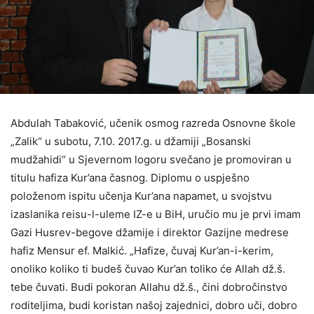
Abdulah Tabaković, učenik osmog razreda Osnovne škole
„Zalik“ u subotu, 7.10. 2017.g. u džamiji „Bosanski
mudžahidi“ u Sjevernom logoru svečano je promoviran u
titulu hafiza Kur’ana časnog. Diplomu o uspješno
položenom ispitu učenja Kur’ana napamet, u svojstvu
izaslanika reisu-l-uleme IZ-e u BiH, uručio mu je prvi imam
Gazi Husrev-begove džamije i direktor Gazijne medrese
hafiz Mensur ef. Malkić. „Hafize, čuvaj Kur’an-i-kerim,
onoliko koliko ti budeš čuvao Kur’an toliko će Allah dž.š.
tebe čuvati. Budi pokoran Allahu dž.š., čini dobročinstvo
roditeljima, budi koristan našoj zajednici, dobro uči, dobro