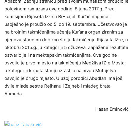
Abazom. Zadnju stranicu pred svojim muhafizom proučio je
polovinom ramazana ove godine, 8 juna 2017.g. Pred
komisijom Rijaseta IZ-e u BiH cijeli Kur’an napamet
uspješno je proučio od 5. do 19. septembra. Učestvovao je
na brojnim takmičenjima učenja Kur’ana organiziranim za
njegovu starosnu dob kao što je takmičenje Rijaseta IZ-e, u
oktobru 2015.g. ,u kategoriji 5 džuzeva. Zapažene rezultate
ostvario je i na mektepskim takmičenjima. Ove godine
osvojio je prvo mjesto na takmičenju Medžlisa IZ-e Mostar
u kategoriji kiraeta stariji uzrast, a na nivou Muftijstva
osvojio je drugo mjesto. U užoj porodici Abudlah ima još
dvije mlađe sestre Rejhanu i Zejneb i mlađeg brata
Ahmeda.
Hasan Eminović