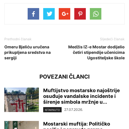
Prethodni članak
Sljedeći članak
Omeru Bjeliću uručena
Medžis IZ-e Mostar dodijelio
prikupljena sredstva na
četiri stipendije učenicima
sergiji
Ugostiteljske škole
POVEZANI ČLANCI
Muftijstvo mostarsko najoštrije
osuđuje vandalske incidente i
širenje simbola mržnje u...
27.07.2026.
ISTAKNUTO
Mostarski muftija: Političko