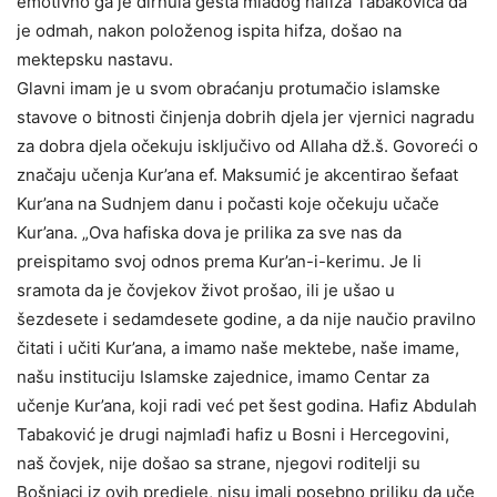
emotivno ga je dirnula gesta mladog hafiza Tabakovića da
je odmah, nakon položenog ispita hifza, došao na
mektepsku nastavu.
Glavni imam je u svom obraćanju protumačio islamske
stavove o bitnosti činjenja dobrih djela jer vjernici nagradu
za dobra djela očekuju isključivo od Allaha dž.š. Govoreći o
značaju učenja Kur’ana ef. Maksumić je akcentirao šefaat
Kur’ana na Sudnjem danu i počasti koje očekuju učače
Kur’ana. „Ova hafiska dova je prilika za sve nas da
preispitamo svoj odnos prema Kur’an-i-kerimu. Je li
sramota da je čovjekov život prošao, ili je ušao u
šezdesete i sedamdesete godine, a da nije naučio pravilno
čitati i učiti Kur’ana, a imamo naše mektebe, naše imame,
našu instituciju Islamske zajednice, imamo Centar za
učenje Kur’ana, koji radi već pet šest godina. Hafiz Abdulah
Tabaković je drugi najmlađi hafiz u Bosni i Hercegovini,
naš čovjek, nije došao sa strane, njegovi roditelji su
Bošnjaci iz ovih predjele, nisu imali posebno priliku da uče