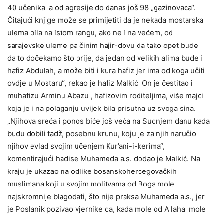
40 učenika, a od agresije do danas još 98 „gazinovaca“.
Čitajući knjige može se primijetiti da je nekada mostarska
ulema bila na istom rangu, ako ne i na većem, od
sarajevske uleme pa činim hajir-dovu da tako opet bude i
da to dočekamo što prije, da jedan od velikih alima bude i
hafiz Abdulah, a može biti i kura hafiz jer ima od koga učiti
ovdje u Mostaru“, rekao je hafiz Malkić. On je čestitao i
muhafizu Arminu Abazu , hafizovim roditeljima, više majci
koja je i na polaganju uvijek bila prisutna uz svoga sina.
„Njihova sreća i ponos biće još veća na Sudnjem danu kada
budu dobili tadž, posebnu krunu, koju je za njih naručio
njihov evlad svojim učenjem Kur’ani-i-kerima“,
komentirajući hadise Muhameda a.s. dodao je Malkić. Na
kraju je ukazao na odlike bosanskohercegovačkih
muslimana koji u svojim molitvama od Boga mole
najskromnije blagodati, što nije praksa Muhameda a.s., jer
je Poslanik pozivao vjernike da, kada mole od Allaha, mole