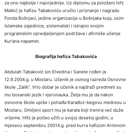
za ono najbolje i najvrjednije. Uz diplomu za položeni hifz
Malkić je hafizu Tabakoviću uručio i priznanje i nagradu
Fonda Bošnjaci, jedine organizacije u Bošnjaka koja, osim
Islamske zajednice, sistematski i istrajno svojim
programskim opredjeljenjem podržava i afirmiše učenje
Kur’ana napamet.
Biografija hafiza Tabakovića
Abdulah Tabaković sin Elvedina i Sanele rođen je
12.9.2004.g. u Mostaru. Učenik je osmog razreda Osnovne
škole „Zalik“. Vrlo dobar je učenik a najdraži predmeti su
mu bosanski jezik i vjeronauka. Želja mu je da nakon
osnovne škole upiše i pohađa Karađoz-begovu medresu u
Mostaru. Omiljeni sport mu je karata koji trenira već duže
vrijeme. Hifz je počeo učiti u svojoj desetoj godini, u
mjesecu septembru 20014.g. pred kurra hafizom Arminom