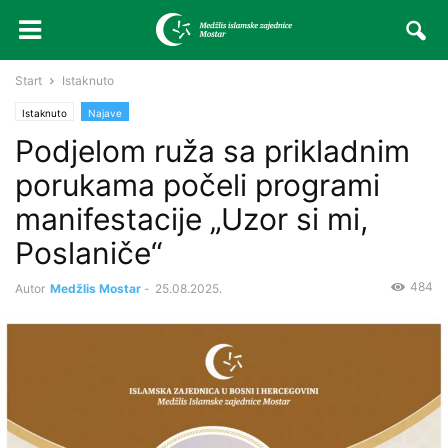
Start
Istaknuto
Istaknuto
Najave
Podjelom ruža sa prikladnim
porukama počeli programi
manifestacije „Uzor si mi,
Poslaniče“
484
Autor
Medžlis Mostar
-
25.08.2025.