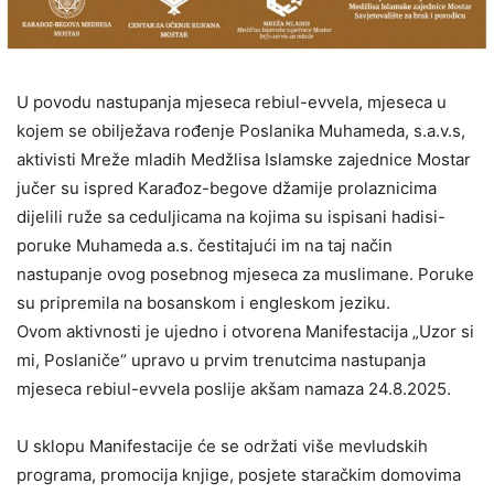
U povodu nastupanja mjeseca rebiul-evvela, mjeseca u
kojem se obilježava rođenje Poslanika Muhameda, s.a.v.s,
aktivisti Mreže mladih Medžlisa Islamske zajednice Mostar
jučer su ispred Karađoz-begove džamije prolaznicima
dijelili ruže sa ceduljicama na kojima su ispisani hadisi-
poruke Muhameda a.s. čestitajući im na taj način
nastupanje ovog posebnog mjeseca za muslimane. Poruke
su pripremila na bosanskom i engleskom jeziku.
Ovom aktivnosti je ujedno i otvorena Manifestacija „Uzor si
mi, Poslaniče“ upravo u prvim trenutcima nastupanja
mjeseca rebiul-evvela poslije akšam namaza 24.8.2025.
U sklopu Manifestacije će se održati više mevludskih
programa, promocija knjige, posjete staračkim domovima