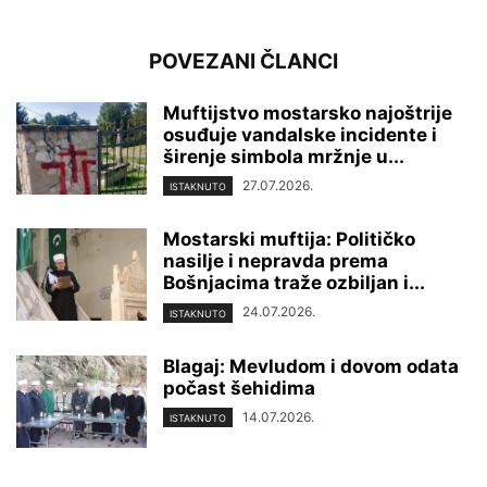
POVEZANI ČLANCI
Muftijstvo mostarsko najoštrije
osuđuje vandalske incidente i
širenje simbola mržnje u...
27.07.2026.
ISTAKNUTO
Mostarski muftija: Političko
nasilje i nepravda prema
Bošnjacima traže ozbiljan i...
24.07.2026.
ISTAKNUTO
Blagaj: Mevludom i dovom odata
počast šehidima
14.07.2026.
ISTAKNUTO