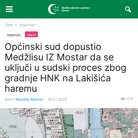
Start
Istaknuto
Istaknuto
Vijesti
Općinski sud dopustio
Medžlisu IZ Mostar da se
uključi u sudski proces zbog
gradnje HNK na Lakišića
haremu
474
Autor
Medžlis Mostar
-
16.07.2025.