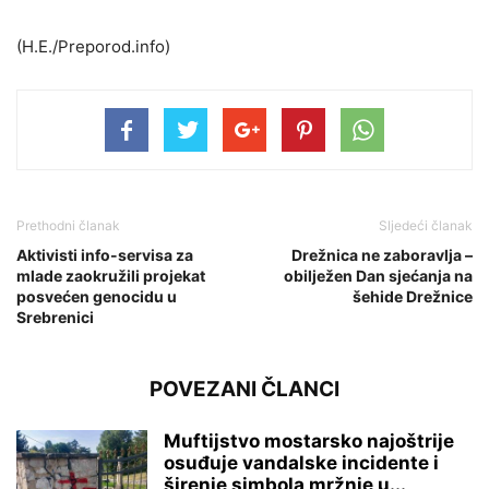
(H.E./Preporod.info)
Prethodni članak
Sljedeći članak
Aktivisti info-servisa za
Drežnica ne zaboravlja –
mlade zaokružili projekat
obilježen Dan sjećanja na
posvećen genocidu u
šehide Drežnice
Srebrenici
POVEZANI ČLANCI
Muftijstvo mostarsko najoštrije
osuđuje vandalske incidente i
širenje simbola mržnje u...