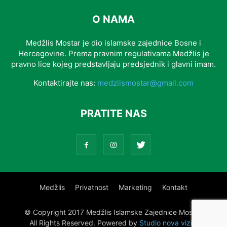
O NAMA
Medžlis Mostar je dio islamske zajednice Bosne i
Hercegovine. Prema pravnim regulativama Medžlis je
pravno lice kojeg predstavljaju predsjednik i glavni imam.
Kontaktirajte nas:
medzlismostar@gmail.com
PRATITE NAS
Medžlis
Privatnost
Marketing
Kontakt
© Copyright 2017 Medžlis Islamske Zajednice Mostar.
All Rights Reserved. Powered by
Studio nova vizija