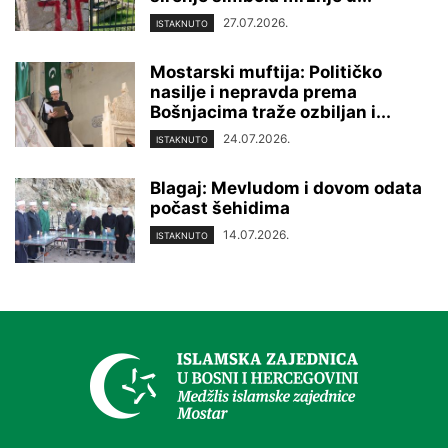
27.07.2026.
ISTAKNUTO
Mostarski muftija: Političko
nasilje i nepravda prema
Bošnjacima traže ozbiljan i...
24.07.2026.
ISTAKNUTO
Blagaj: Mevludom i dovom odata
počast šehidima
14.07.2026.
ISTAKNUTO