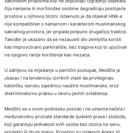
zakonskim propisima koji ne dopuštaju izgradnju objekata
čija namjena ili morfološke osobine degradiraju postojeće
prostore u njihovoj blizini. Istaknuto je da objekat HNK-a
nije kompatibilan s namjenom i karakterom muslimanskog
sakralnog prostora, jer pripada potpuno drugačijoj tradiciji.
Također je ukazano da se nezauzeti dio zemljišta koristi
kao improvizirano parkiralište, bez tragova koji bi upućivali
na njegovo ranije korištenje kao mezarja.
U zahtjevu za miješanje u parnični postupak, Medžlis je
ukazao i na tendenciju izvršnih vlasti da privilegiraju
katoličku vjersku zajednicu nauštrb muslimanske, kroz
diskriminatornu praksu u okviru javnih ovlaštenja.
Medžlis se u svom podnesku pozvao i na ustavna načela i
međunarodno priznate standarde ljudskih prava i sloboda,
koji garantuju jednakost svih osoba bez obzira na vjeru,
porijeklo ili drugi status. Posebno su istaknuti Aneks VI