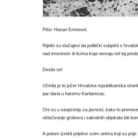
Piše: Hasan Eminović
Rijetki su slučajevi da politički subjekti s hr
nad imovinom ili licima koja nemaju isti taj pred
Desilo se!
Učinila je to jučer Hrvatska republikanska stran
par dana u haremu Kantarevac.
Oni su u saopćenju za javnost, kako to prenose me
oštećivanje grobova i sakralnih objekata biti ko
A potom izrekli prijekor svim onima koji su prije n