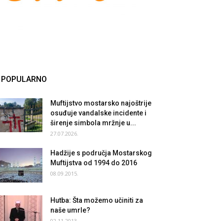
POPULARNO
Muftijstvo mostarsko najoštrije
osuđuje vandalske incidente i
širenje simbola mržnje u...
27.07.2026.
Hadžije s područja Mostarskog
Muftijstva od 1994 do 2016
08.09.2015.
Hutba: Šta možemo učiniti za
naše umrle?
02.11.2013.