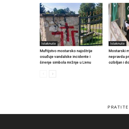
Istaknuto
Istaknuto
Muftijstvo mostarsko najoštrije
Mostarski muf
osuđuje vandalske incidente i
nepravda p
širenje simbola mržnje u Livnu
ozbiljan i 
PRATITE