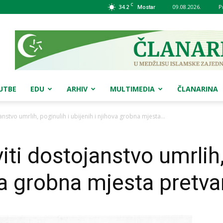
C
34.2
09.08.2026.
P
Mostar
UTBE
EDU
ARHIV
MULTIMEDIA
ČLANARINA
janstvo umrlih, poginulih i ubijenih i njihova grobna mjesta...
viti dostojanstvo umrlih,
va grobna mjesta pretva