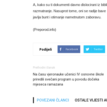
A, kako su ti dokumenti davno dislocirani iz bi
razmatranje. Nasuprot tome, oni se radije bave 
javlja bunt i otimanje nametnutom zaboravu.
(Preporod.info)
Podijeli
Facebook
Twitter
Prethodni članak
Na času vjeronauke učenici IV osnovne škole
priredili svečani program u povodu dočeka
mjeseca ramazana
POVEZANI ČLANCI
OSTALE VIJESTI 