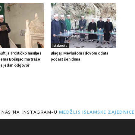
Istaknuto
tija: Političko nasilje i
Blagaj: Mevludom i dovom odata
rema Bošnjacima traže
počast šehidima
dosljedan odgovor
 NAS NA INSTAGRAM-U
MEDŽLIS ISLAMSKE ZAJEDNIC