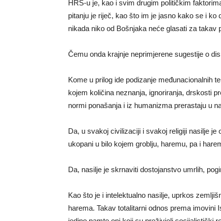
HRS-u je, kao i svim drugim političkim faktori
pitanju je riječ, kao što im je jasno kako se i 
nikada niko od Bošnjaka neće glasati za takav p
Čemu onda krajnje neprimjerene sugestije o dis
Kome u prilog ide podizanje međunacionalnih te
kojem količina neznanja, ignoriranja, drskosti 
normi ponašanja i iz humanizma prerastaju u nas
Da, u svakoj civilizaciji i svakoj religiji nasilje j
ukopani u bilo kojem groblju, haremu, pa i har
Da, nasilje je skrnaviti dostojanstvo umrlih, pogi
Kao što je i intelektualno nasilje, uprkos zemljiš
harema. Takav totalitarni odnos prema imovini 
jedino pamte oni koji su preživjeli socijalistički