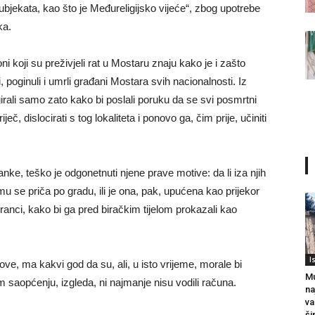
subjekata, kao što je Međureligijsko vijeće“, zbog upotrebe
ka.
 koji su preživjeli rat u Mostaru znaju kako je i zašto
, poginuli i umrli građani Mostara svih nacionalnosti. Iz
girali samo zato kako bi poslali poruku da se svi posmrtni
ječ, dislocirati s tog lokaliteta i ponovo ga, čim prije, učiniti
anke, teško je odgonetnuti njene prave motive: da li iza njih
emu se priča po gradu, ili je ona, pak, upućena kao prijekor
anci, kako bi ga pred biračkim tijelom prokazali kao
I
ve, ma kakvi god da su, ali, u isto vrijeme, morale bi
Mu
m saopćenju, izgleda, ni najmanje nisu vodili računa.
na
va
ši