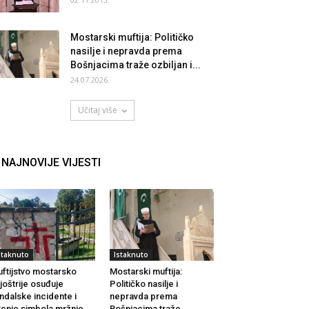
Mostarski muftija: Političko
nasilje i nepravda prema
Bošnjacima traže ozbiljan i...
24.07.2026.
Učitaj više
NAJNOVIJE VIJESTI
staknuto
Istaknuto
ftijstvo mostarsko
Mostarski muftija:
joštrije osuđuje
Političko nasilje i
ndalske incidente i
nepravda prema
renje simbola mržnje
Bošnjacima traže