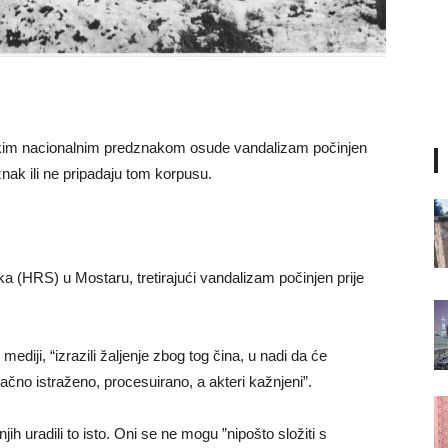
vatskim nacionalnim predznakom osude vandalizam počinjen
znak ili ne pripadaju tom korpusu.
ka (HRS) u Mostaru, tretirajući vandalizam počinjen prije
diji, “izrazili žaljenje zbog tog čina, u nadi da će
načno istraženo, procesuirano, a akteri kažnjeni”.
jih uradili to isto. Oni se ne mogu ”nipošto složiti s