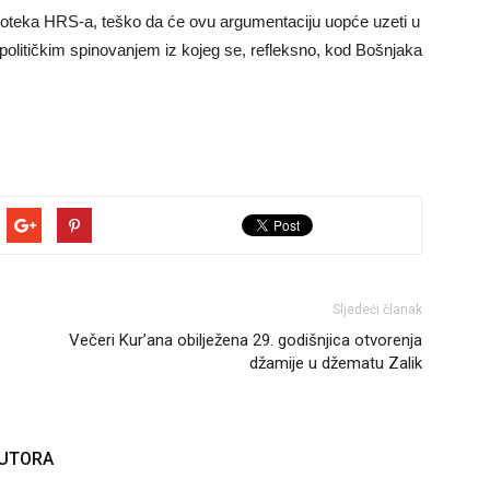
blioteka HRS-a, teško da će ovu argumentaciju uopće uzeti u
političkim spinovanjem iz kojeg se, refleksno, kod Bošnjaka
Sljedeći članak
Večeri Kur’ana obilježena 29. godišnjica otvorenja
džamije u džematu Zalik
AUTORA