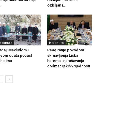
..
ozbiljan i...
staknuto
Istaknuto
agaj: Mevludom i
Reagiranje povodom
vom odata počast
skrnavljenja Liska
hidima
harema i narušavanja
civilizacijskih vrijednosti