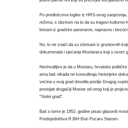
Po predlošcima logike iz HRS-ovog saopćenja, i o
režima, s obzirom na to da su tragovi kulturno-
brisani iz gradske panorame, naprasno i bezoč
No, to ne znači da su izbrisani iz gruntovnih knj
dokumenata i sjećanja Mostaraca koji u ovom g
Neshvatljivo je da u Mostaru, hrvatske političke s
ama baš nikada ne konsultiraju historijske dokum
većina u ovaj grad doselila poslije Drugog svjets
postojati drugačiji Mostar od onog koji je proji
“Stolni grad”.
Baš o tome je 1952. godine pisao glasoviti mos
Predsjedništva R BiH Đuri Pucaru Starom.