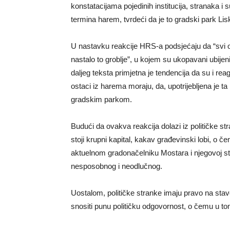
konstatacijama pojedinih institucija, stranaka i 
termina harem, tvrdeći da je to gradski park Lis
U nastavku reakcije HRS-a podsjećaju da “svi oni
nastalo to groblje”, u kojem su ukopavani ubijeni
daljeg teksta primjetna je tendencija da su i rea
ostaci iz harema moraju, da, upotrijebljena je ta ri
gradskim parkom.
Budući da ovakva reakcija dolazi iz političke str
stoji krupni kapital, kakav građevinski lobi, o č
aktuelnom gradonačelniku Mostara i njegovoj str
nesposobnog i neodlučnog.
Uostalom, političke stranke imaju pravo na stavo
snositi punu političku odgovornost, o čemu u to