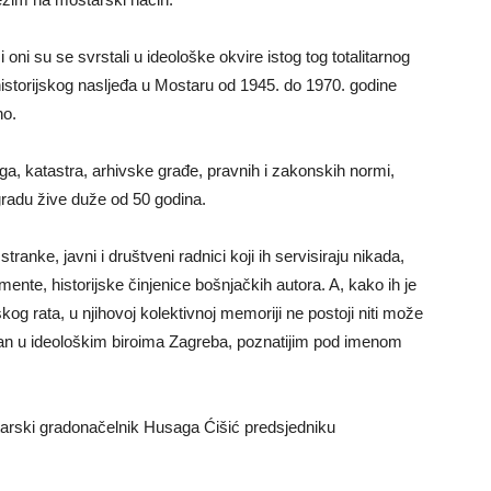
ni su se svrstali u ideološke okvire istog tog totalitarnog
historijskog nasljeđa u Mostaru od 1945. do 1970. godine
no.
iga, katastra, arhivske građe, pravnih i zakonskih normi,
radu žive duže od 50 godina.
tranke, javni i društveni radnici koji ih servisiraju nikada,
ente, historijske činjenice bošnjačkih autora. A, kako ih je
kog rata, u njihovoj kolektivnoj memoriji ne postoji niti može
ciran u ideološkim biroima Zagreba, poznatijim pod imenom
tarski gradonačelnik Husaga Ćišić predsjedniku