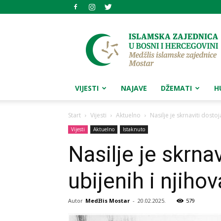
Medžlis
islamske
zajednice
Mostar
VIJESTI
NAJAVE
DŽEMATI
H
Start
Vijesti
Aktuelno
Nasilje je skrnaviti dosto
Vijesti
Aktuelno
Istaknuto
Nasilje je skrna
ubijenih i njiho
Autor
Medžlis Mostar
-
20.02.2025.
579