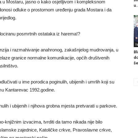
ma u Mostaru, jasno o kako osjetljivom i kompleksnom
u.
ko donosi odluke o prostornom uređenju grada Mostara i da
rijedlog.
lociranu posmrtnih ostataka iz harema!?
I
nzija i razmahivanje anahronog, zakašnjelog mudrovanja, u
Bl
prelaze granice normalne komunikacije, općih društvenih
do
še
ilništvo.
e odlučivati u ime porodica poginulih, ubijenih i umrlih koji su
emu Kantarevac 1992.godine.
nulih i ubijenih i njihova grobna mjesta pretvarati u parkove.
no-knjižnim izvacima, tvrditi da tamo nikada nije bilo
Islamske zajednice, Katoličke crkve, Pravoslavne crkve,
 režim na mostarski način.