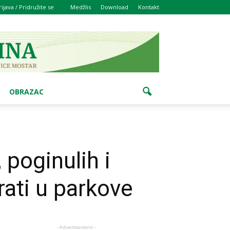
rijava / Pridružite se
Medžlis
Download
Kontakt
OBRAZAC
 poginulih i
rati u parkove
- Advertisement -