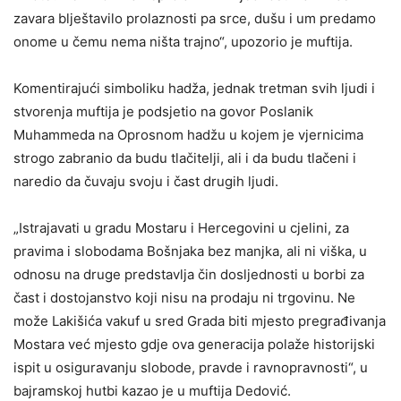
zavara blještavilo prolaznosti pa srce, dušu i um predamo
onome u čemu nema ništa trajno“, upozorio je muftija.
Komentirajući simboliku hadža, jednak tretman svih ljudi i
stvorenja muftija je podsjetio na govor Poslanik
Muhammeda na Oprosnom hadžu u kojem je vjernicima
strogo zabranio da budu tlačitelji, ali i da budu tlačeni i
naredio da čuvaju svoju i čast drugih ljudi.
„Istrajavati u gradu Mostaru i Hercegovini u cjelini, za
pravima i slobodama Bošnjaka bez manjka, ali ni viška, u
odnosu na druge predstavlja čin dosljednosti u borbi za
čast i dostojanstvo koji nisu na prodaju ni trgovinu. Ne
može Lakišića vakuf u sred Grada biti mjesto pregrađivanja
Mostara već mjesto gdje ova generacija polaže historijski
ispit u osiguravanju slobode, pravde i ravnopravnosti“, u
bajramskoj hutbi kazao je u muftija Dedović.