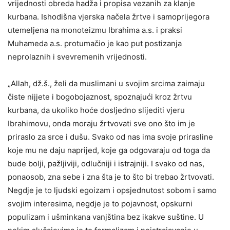
vrijednosti obreda hadža i propisa vezanih za klanje
kurbana. Ishodišna vjerska načela žrtve i samoprijegora
utemeljena na monoteizmu Ibrahima a.s. i praksi
Muhameda a.s. protumačio je kao put postizanja
neprolaznih i svevremenih vrijednosti.
„Allah, dž.š., želi da muslimani u svojim srcima zaimaju
čiste nijjete i bogobojaznost, spoznajući kroz žrtvu
kurbana, da ukoliko hoće dosljedno slijediti vjeru
Ibrahimovu, onda moraju žrtvovati sve ono što im je
priraslo za srce i dušu. Svako od nas ima svoje prirasline
koje mu ne daju naprijed, koje ga odgovaraju od toga da
bude bolji, pažljiviji, odlučniji i istrajniji. I svako od nas,
ponaosob, zna sebe i zna šta je to što bi trebao žrtvovati.
Negdje je to ljudski egoizam i opsjednutost sobom i samo
svojim interesima, negdje je to pojavnost, opskurni
populizam i ušminkana vanjština bez ikakve suštine. U