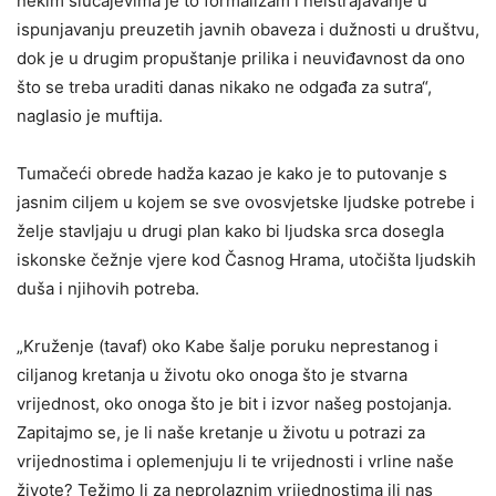
nekim slučajevima je to formalizam i neistrajavanje u
ispunjavanju preuzetih javnih obaveza i dužnosti u društvu,
dok je u drugim propuštanje prilika i neuviđavnost da ono
što se treba uraditi danas nikako ne odgađa za sutra“,
naglasio je muftija.
Tumačeći obrede hadža kazao je kako je to putovanje s
jasnim ciljem u kojem se sve ovosvjetske ljudske potrebe i
želje stavljaju u drugi plan kako bi ljudska srca dosegla
iskonske čežnje vjere kod Časnog Hrama, utočišta ljudskih
duša i njihovih potreba.
„Kruženje (tavaf) oko Kabe šalje poruku neprestanog i
ciljanog kretanja u životu oko onoga što je stvarna
vrijednost, oko onoga što je bit i izvor našeg postojanja.
Zapitajmo se, je li naše kretanje u životu u potrazi za
vrijednostima i oplemenjuju li te vrijednosti i vrline naše
živote? Težimo li za neprolaznim vrijednostima ili nas