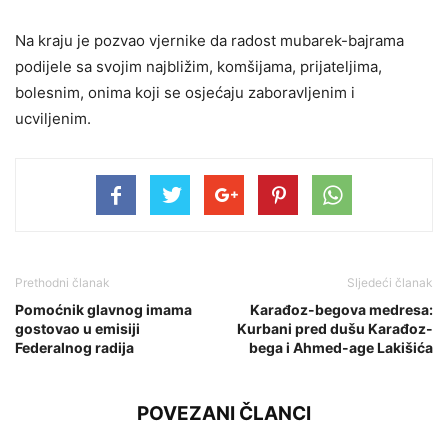
Na kraju je pozvao vjernike da radost mubarek-bajrama
podijele sa svojim najbližim, komšijama, prijateljima,
bolesnim, onima koji se osjećaju zaboravljenim i
ucviljenim.
Prethodni članak
Sljedeći članak
Pomoćnik glavnog imama
Karađoz-begova medresa:
gostovao u emisiji
Kurbani pred dušu Karađoz-
Federalnog radija
bega i Ahmed-age Lakišića
POVEZANI ČLANCI