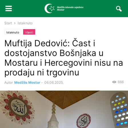
Start
Istaknuto
Istaknuto
Vijesti
Muftija Dedović: Čast i
dostojanstvo Bošnjaka u
Mostaru i Hercegovini nisu na
prodaju ni trgovinu
666
Autor
Medžlis Mostar
-
06.06.2025.