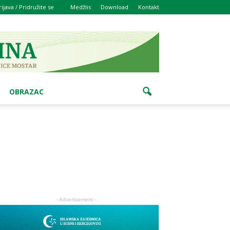
rijava / Pridružite se
Medžlis
Download
Kontakt
OBRAZAC
- Advertisement -