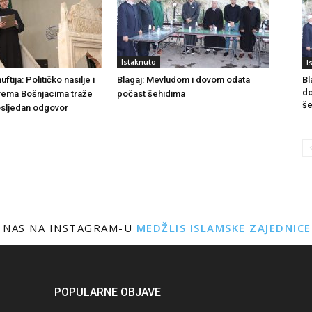
Istaknuto
I
tija: Političko nasilje i
Blagaj: Mevludom i dovom odata
Bl
do
rema Bošnjacima traže
počast šehidima
še
dosljedan odgovor
 NAS NA INSTAGRAM-U
MEDŽLIS ISLAMSKE ZAJEDNIC
POPULARNE OBJAVE