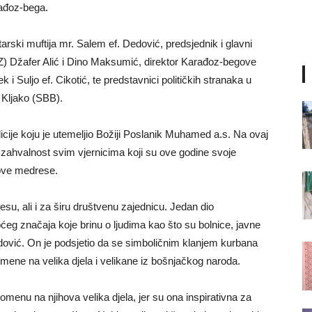
rađoz-bega.
ski muftija mr. Salem ef. Dedović, predsjednik i glavni
) Džafer Alić i Dino Maksumić, direktor Karađoz-begove
 i Suljo ef. Cikotić, te predstavnici političkih stranaka u
 Kljako (SBB).
icije koju je utemeljio Božiji Poslanik Muhamed a.s. Na ovaj
e zahvalnost svim vjernicima koji su ove godine svoje
gove medrese.
esu, ali i za širu društvenu zajednicu. Jedan dio
g značaja koje brinu o ljudima kao što su bolnice, javne
 Dedović. On je podsjetio da se simboličnim klanjem kurbana
mene na velika djela i velikane iz bošnjačkog naroda.
enu na njihova velika djela, jer su ona inspirativna za