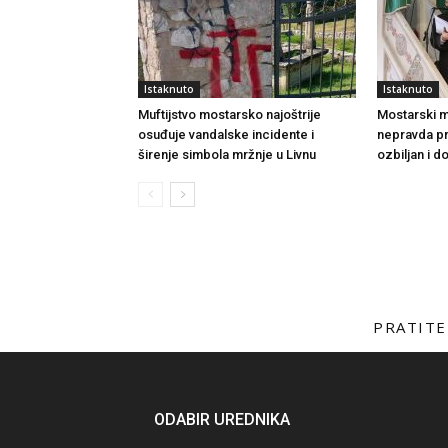
Istaknuto
Istaknuto
Muftijstvo mostarsko najoštrije
Mostarski muf
osuđuje vandalske incidente i
nepravda p
širenje simbola mržnje u Livnu
ozbiljan i 
PRATITE
ODABIR UREDNIKA