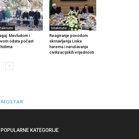
staknuto
Istaknuto
agaj: Mevludom i
Reagiranje povodom
vom odata počast
skrnavljenja Liska
hidima
harema i narušavanja
civilizacijskih vrijednosti
E MOSTAR
POPULARNE KATEGORIJE