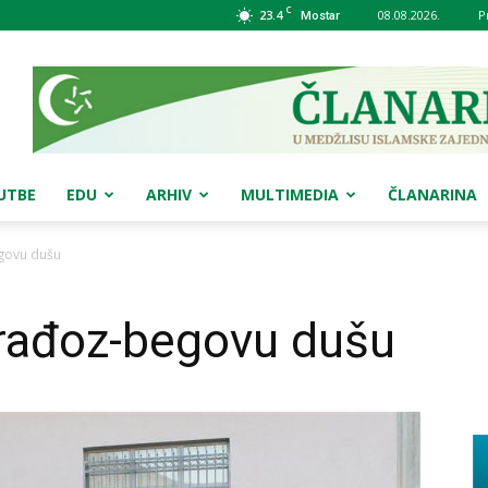
C
23.4
08.08.2026.
P
Mostar
UTBE
EDU
ARHIV
MULTIMEDIA
ČLANARINA
govu dušu
rađoz-begovu dušu