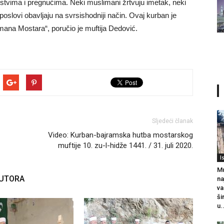
nstvima i pregnućima. Neki muslimani žrtvuju imetak, neki
poslovi obavljaju na svrsishodniji način. Ovaj kurban je
mana Mostara“, poručio je muftija Dedović.
Sljedeći članak
Video: Kurban-bajramska hutba mostarskog
muftije 10. zu-l-hidže 1441. / 31. juli 2020.
I
Mu
AUTORA
na
va
ši
u.