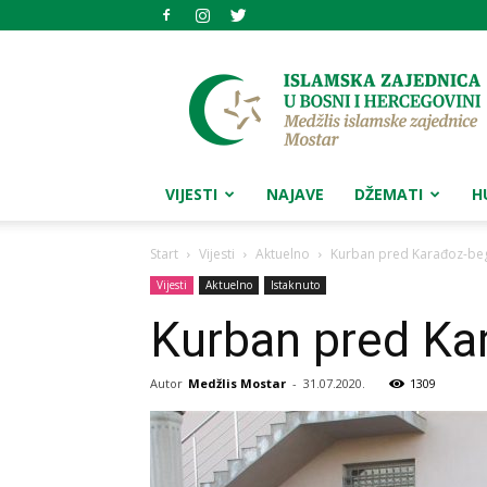
Medžlis
islamske
zajednice
Mostar
VIJESTI
NAJAVE
DŽEMATI
H
Start
Vijesti
Aktuelno
Kurban pred Karađoz-be
Vijesti
Aktuelno
Istaknuto
Kurban pred Ka
Autor
Medžlis Mostar
-
31.07.2020.
1309