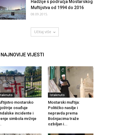
Hadžije s područja Mostarskog
Muftijstva od 1994 do 2016
08.09.2015.
Učitaj više
NAJNOVIJE VIJESTI
staknuto
Istaknuto
ftijstvo mostarsko
Mostarski muftija:
joštrije osuđuje
Političko nasilje i
ndalske incidente i
nepravda prema
renje simbola mržnje
Bošnjacima traže
..
ozbiljan i...