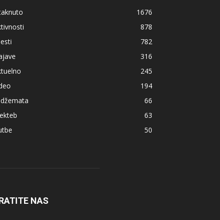
taknuto
1676
tivnosti
878
jesti
782
ajave
316
ktuelno
245
ideo
194
z džemata
66
ekteb
63
utbe
50
RATITE NAS