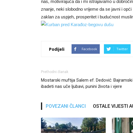
nas, motivirajuća da i mi istrajavamo u dobroči
znanje, neki slobodno vrijeme da se javni i opći 
zaklan za uspjeh, prosperitet i budućnost musli
Podijeli
Facebook
Twitter
Prethodni članak
Mostarski muftija Salem ef. Dedović: Bajramski
ibadeti nas uče ljubavi, punini života i vjere
POVEZANI ČLANCI
OSTALE VIJESTI 