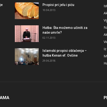
je
Propisi pri jelu i piću
Is
i
10.04.2013.
Ak
Vi
N
Hutba: Šta možemo učiniti za
naše umrle?
A
02.11.2013.
V
I
Islamski propisi oblačenja –
hutba Kenan ef. Ovčine
M
29.06.2018.
H
NAMA
P