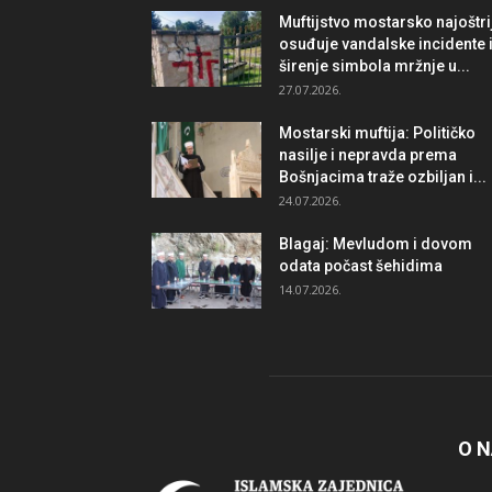
Muftijstvo mostarsko najoštri
osuđuje vandalske incidente 
širenje simbola mržnje u...
27.07.2026.
Mostarski muftija: Političko
nasilje i nepravda prema
Bošnjacima traže ozbiljan i...
24.07.2026.
Blagaj: Mevludom i dovom
odata počast šehidima
14.07.2026.
O 