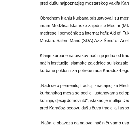
pred dušu najpoznatijeg mostarskog vakifa Ka
Obrednom klanju kurbana prisustvovali su mostar
imam Medžlisa Islamske zajednice Mostar (MIZ
medrese i pomoćnik za internat hafiz Aid ef. Tulek
Mostaru Salem Marić (SDA) Aziz Šendro i Anel
Klanje kurbane na ovakav način je jedna od trad
način institucije Islamske zajednice su iskazal
kurbane poklonili za potrebe rada Karađoz-be
„Radi se o plemenitoj tradiciji značajnoj za Medr
kurbanskog mesa se podijeli ustanovama od opće
kuhinje, dječiji domovi itd“, istakao je muftija
pred Karađoz-begovu dušu čuva tradicija i uspo
„Naša je obaveza da na ovaj način čuvamo uspom