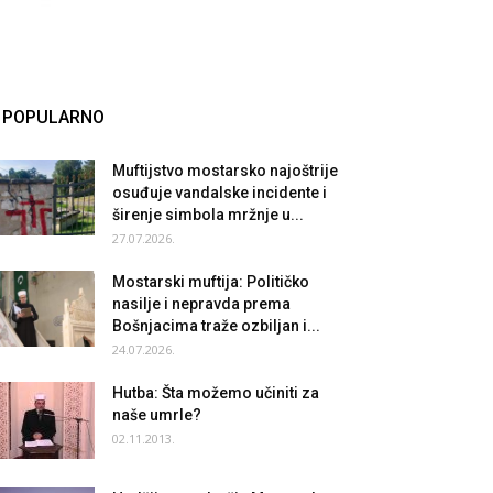
POPULARNO
Muftijstvo mostarsko najoštrije
osuđuje vandalske incidente i
širenje simbola mržnje u...
27.07.2026.
Mostarski muftija: Političko
nasilje i nepravda prema
Bošnjacima traže ozbiljan i...
24.07.2026.
Hutba: Šta možemo učiniti za
naše umrle?
02.11.2013.