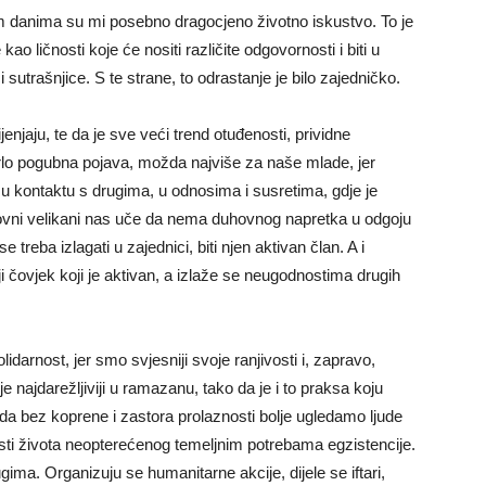
im danima su mi posebno dragocjeno životno iskustvo. To je
kao ličnosti koje će nositi različite odgovornosti i biti u
 sutrašnjice. S te strane, to odrastanje je bilo zajedničko.
njaju, te da je sve veći trend otuđenosti, prividne
rlo pogubna pojava, možda najviše za naše mlade, jer
u kontaktu s drugima, u odnosima i susretima, gdje je
uhovni velikani nas uče da nema duhovnog napretka u odgoju
se treba izlagati u zajednici, biti njen aktivan član. A i
ji čovjek koji je aktivan, a izlaže se neugodnostima drugih
darnost, jer smo svjesniji svoje ranjivosti i, zapravo,
je najdarežljiviji u ramazanu, tako da je i to praksa koju
a da bez koprene i zastora prolaznosti bolje ugledamo ljude
ti života neopterećenog temeljnim potrebama egzistencije.
ima. Organizuju se humanitarne akcije, dijele se iftari,