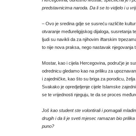
predstavnicima naroda. Da li se to vidjelo i u v
– Ovo je sredina gdje se susreću različite kultur
otvaranje međureligijskog dijaloga, susretanja te 
ljudi su navikli da za njihovim iftarskim trpezama
to nije nova praksa, nego nastavak njegovanja ta
Mostar, kao i cijela Hercegovina, područje je su
odrednicu gledamo kao na priliku za upoznavanje 
i zajedničke, kao što su briga za porodicu, žel
Svakako je opredjeljenje cijele Islamske zajed
se te vrijednosti njeguju, te da se proces međur
Još kao student ste volontirali i pomagali mlad
drugih i da li je sveti mjesec ramazan bio pri
puno?