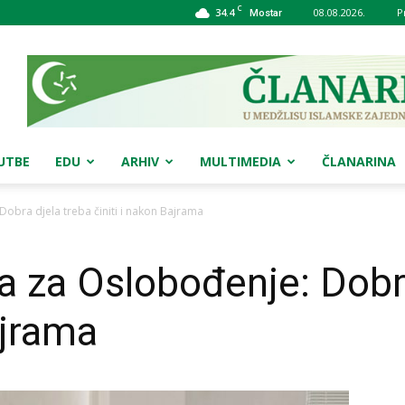
C
34.4
08.08.2026.
P
Mostar
UTBE
EDU
ARHIV
MULTIMEDIA
ČLANARINA
Dobra djela treba činiti i nakon Bajrama
a za Oslobođenje: Dobr
ajrama