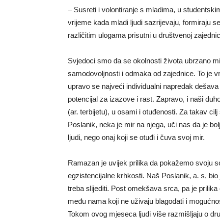
– Susreti i volontiranje s mladima, u studentsk
vrijeme kada mladi ljudi sazrijevaju, formiraju se 
različitim ulogama prisutni u društvenoj zajednici
Svjedoci smo da se okolnosti života ubrzano mije
samodovoljnosti i odmaka od zajednice. To je v
upravo se najveći individualni napredak dešava 
potencijal za izazove i rast. Zapravo, i naši d
(ar. terbijetu), u osami i otuđenosti. Za takav cilj 
Poslanik, neka je mir na njega, uči nas da je bol
ljudi, nego onaj koji se otuđi i čuva svoj mir.
Ramazan je uvijek prilika da pokažemo svoju soli
egzistencijalne krhkosti. Naš Poslanik, a. s, bio 
treba slijediti. Post omekšava srca, pa je prilik
među nama koji ne uživaju blagodati i mogućnos
Tokom ovog mjeseca ljudi više razmišljaju o drug