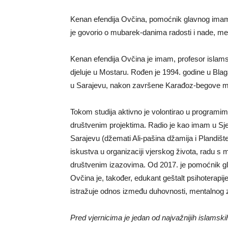
Kenan efendija Ovčina, pomoćnik glavnog imam
je govorio o mubarek-danima radosti i nade, me
Kenan efendija Ovčina je imam, profesor islamske
djeluje u Mostaru. Rođen je 1994. godine u Blaga
u Sarajevu, nakon završene Karađoz-begove m
Tokom studija aktivno je volontirao u programi
društvenim projektima. Radio je kao imam u Sj
Sarajevu (džemati Ali-pašina džamija i Plandišt
iskustva u organizaciji vjerskog života, radu s
društvenim izazovima. Od 2017. je pomoćnik g
Ovčina je, također, edukant geštalt psihoterapi
istražuje odnos između duhovnosti, mentalnog z
Pred vjernicima je jedan od najvažnijih islamski