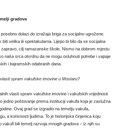
melji gradova
ebno dolazi do izražaja briga za socijalno ugrožene.
iti velika ili spektakularna. Lijepo bi bilo da se socijalna
 je, zapravo, cilj ramazanske škole. Nismo na dobrom mjestu
ko naša srca otvrdnu da ne mogu osluhnuti potrebe i vapaje
skih i bajramskih odabranih dana.
h vlasti spram vakufske imovine u Mostaru?
nih vlasti spram vakufske imovine i vakufskih vrijednosti
 jedno poštovanje prema instituciji vakufa koja je zaslužna
odine. Ovaj grad se izgradio na temelju vakufa,
, a korisnosti ljudima. To je historijska činjenica koju
o vakufi bili temelj razvoja mnogih gradova – iz njih su