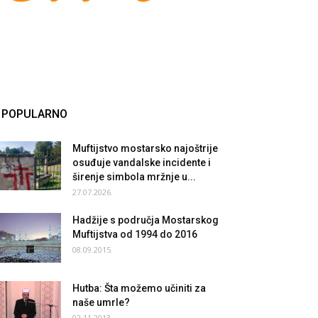
POPULARNO
Muftijstvo mostarsko najoštrije
osuđuje vandalske incidente i
širenje simbola mržnje u...
27.07.2026.
Hadžije s područja Mostarskog
Muftijstva od 1994 do 2016
08.09.2015.
Hutba: Šta možemo učiniti za
naše umrle?
02.11.2013.