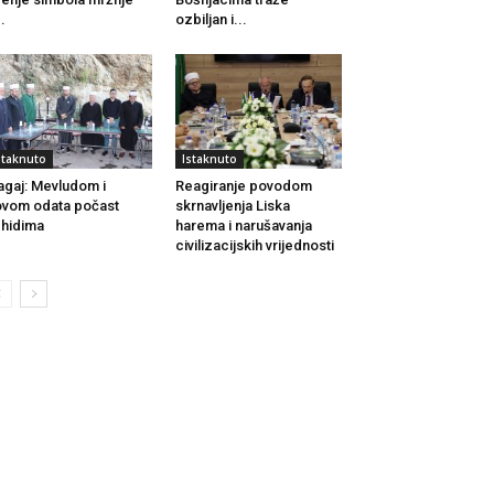
..
ozbiljan i...
staknuto
Istaknuto
agaj: Mevludom i
Reagiranje povodom
vom odata počast
skrnavljenja Liska
hidima
harema i narušavanja
civilizacijskih vrijednosti