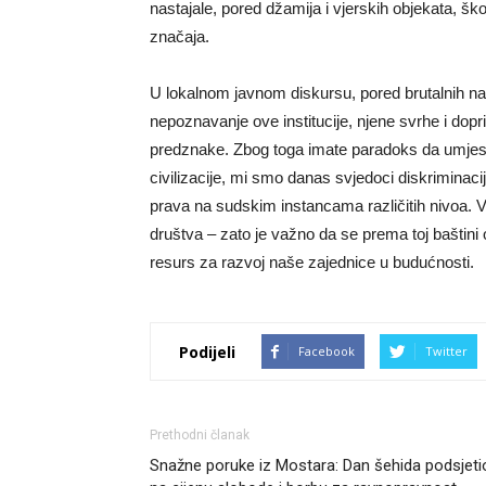
nastajale, pored džamija i vjerskih objekata, ško
značaja.
U lokalnom javnom diskursu, pored brutalnih na
nepoznavanje ove institucije, njene svrhe i dopri
predznake. Zbog toga imate paradoks da umjest
civilizacije, mi smo danas svjedoci diskriminacij
prava na sudskim instancama različitih nivoa. Vak
društva – zato je važno da se prema toj bašti
resurs za razvoj naše zajednice u budućnosti.
Podijeli
Facebook
Twitter
Prethodni članak
Snažne poruke iz Mostara: Dan šehida podsjeti