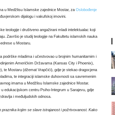
a u Medžlisu Islamske zajednice Mostar, za
Oslobođenje
đuvjerskom dijalogu i vakufskoj imovini.
 teologije i društveno angažirani mladi intelektualac koji
ju. Završio je studij teologije na Fakultetu islamskih nauka
edrese u Mostaru.
ma podrške mladima i učestvovao u brojnim humanitarnim i
edinjenim Američkim Državama (Kansas City i Phoenix),
e), te Mostaru (džemat Vrapčići), gdje je stekao dragocjena
 mladima, te integraciji islamske duhovnosti sa savremenim
lavnog imama u Medžlisu Islamske zajednice Mostar.
je u edukacijskom centru Psiho-Integrum u Sarajevu, gdje
dravlja i međuljudskih odnosa.
h praznika kojim se slave istrajanost i požrtvovanost. Kako