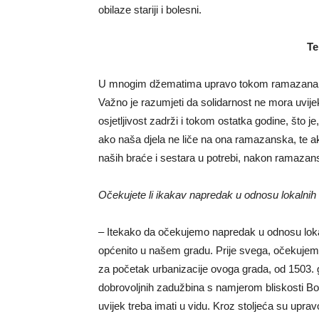
obilaze stariji i bolesni.
Te
U mnogim džematima upravo tokom ramazana pos
Važno je razumjeti da solidarnost ne mora uvijek b
osjetljivost zadrži i tokom ostatka godine, što
ako naša djela ne liče na ona ramazanska, te a
naših braće i sestara u potrebi, nakon ramazan
Očekujete li ikakav napredak u odnosu lokalni
– Itekako da očekujemo napredak u odnosu lokal
općenito u našem gradu. Prije svega, očekujemo
za početak urbanizacije ovoga grada, od 1503. g
dobrovoljnih zadužbina s namjerom bliskosti Bogu
uvijek treba imati u vidu. Kroz stoljeća su uprav