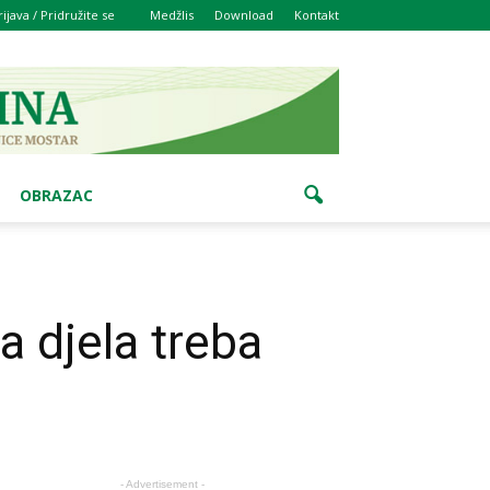
rijava / Pridružite se
Medžlis
Download
Kontakt
OBRAZAC
a djela treba
- Advertisement -