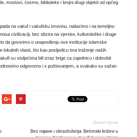
le, mostovi, česme, biblioteke i brojni drugi objekti od općeg
pada na vakuf i vakufsku imovinu, nailazimo i na temeljno
nosa civilizaciji, bez obzira na vjerske, kulturološke i druge
o da govorimo o unapređenju ove institucije islamske
e lokalnih vlasti, što kao posljedicu ima traženje naših
ufi su stoljećima bili izraz brige za zajednicu i dobrobit
ni odnosimo odgovorno i s poštovanjem, a svakako su važan
Sljedeći članak
o
Bez najave i obrazloženja: Betonski križevi u