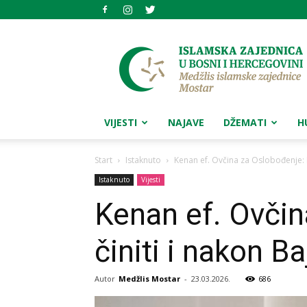
Medžlis
islamske
zajednice
Mostar
VIJESTI
NAJAVE
DŽEMATI
H
Start
Istaknuto
Kenan ef. Ovčina za Oslobođenje: 
Istaknuto
Vijesti
Kenan ef. Ovčin
činiti i nakon B
Autor
Medžlis Mostar
-
23.03.2026.
686