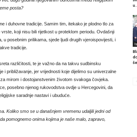
u.
rijeme posta?
ne i duhovne tradicije. Samim tim, itekako je plodno tlo za
vrste, koji nisu bili rijetkost u proteklom periodu. Ovdašnji
, u posebnim prilikama, sjede ljudi drugih vjeroispovijesti, i
I
kve tradicije.
Bl
do
še
sreta različitosti, te je važno da na takvu sudbinsku
i približavanje, jer vrijednosti koje dijelimo su univerzalne
ja za mirom i dostojanstvenim životom svakoga čovjeka.
nice, posebno njenog rukovodstva ovdje u Hercegovini, da
eligijske saradnje nastavi i ubuduće.
ima. Koliko smo se u današnjem vremenu udaljili jedni od
lika da pomognemo onima kojima je naše malo, zapravo,