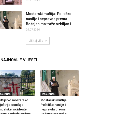
Mostarski muftija: Političko
nasilje i nepravda prema
Bošnjacima traže ozbiljan i...
24.07.2026.
Učitaj više
NAJNOVIJE VIJESTI
staknuto
Istaknuto
ftijstvo mostarsko
Mostarski muftija:
joštrije osuđuje
Političko nasilje i
ndalske incidente i
nepravda prema
renje simbola mržnje
Bošnjacima traže