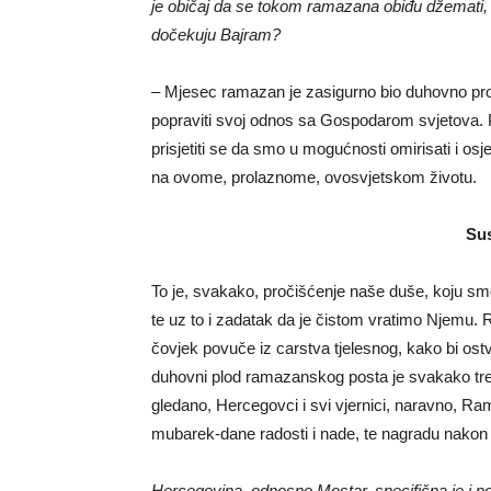
je običaj da se tokom ramazana obiđu džemati,
dočekuju Bajram?
– Mjesec ramazan je zasigurno bio duhovno prolje
popraviti svoj odnos sa Gospodarom svjetova. P
prisjetiti se da smo u mogućnosti omirisati i osje
na ovome, prolaznome, ovosvjetskom životu.
Sus
To je, svakako, pročišćenje naše duše, koju smo
te uz to i zadatak da je čistom vratimo Njemu. R
čovjek povuče iz carstva tjelesnog, kako bi os
duhovni plod ramazanskog posta je svakako treb
gledano, Hercegovci i svi vjernici, naravno, R
mubarek-dane radosti i nade, te nagradu nakon 
Hercegovina, odnosno Mostar, specifična je i 