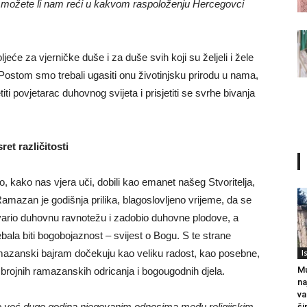
 možete li nam reći u kakvom raspoloženju Hercegovci
će za vjerničke duše i za duše svih koji su željeli i žele
ostom smo trebali ugasiti onu životinjsku prirodu u nama,
titi povjetarac duhovnog svijeta i prisjetiti se svrhe bivanja
ret različitosti
, kako nas vjera uči, dobili kao emanet našeg Stvoritelja,
amazan je godišnja prilika, blagoslovljeno vrijeme, da se
tvario duhovnu ravnotežu i zadobio duhovne plodove, a
ala biti bogobojaznost – svijest o Bogu. S te strane
amazanski bajram dočekuju kao veliku radost, kao posebne,
I
Mu
brojnih ramazanskih odricanja i bogougodnih djela.
na
va
po već dugo godina njegovanim odnosima među religijskim
ši