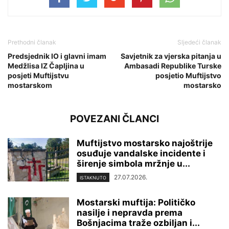
Prethodni članak
Sljedeći članak
Predsjednik IO i glavni imam
Savjetnik za vjerska pitanja u
Medžlisa IZ Čapljina u
Ambasadi Republike Turske
posjeti Muftijstvu
posjetio Muftijstvo
mostarskom
mostarsko
POVEZANI ČLANCI
Muftijstvo mostarsko najoštrije
osuđuje vandalske incidente i
širenje simbola mržnje u...
27.07.2026.
ISTAKNUTO
Mostarski muftija: Političko
nasilje i nepravda prema
Bošnjacima traže ozbiljan i...