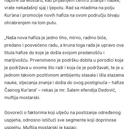
napore da Mostaru, kao prijašnjem centru znanja i nauke,
vrate nekadašnji sjaj i ljepotu. Rad sa mladima na polju
Kur’ana i promocije novih hafiza na ovom području bivaju
ohrabrenjem na tom putu.
„Naša nova hafiza je jedno tiho, mirno, radino biće,
predano i posvećeno radu, a kruna toga rada je upravo ova
titula hafize do koje je došla svojom predanošću i
marljivošću. Prvenstveno je podršku dobila u porodici koja
je podržava u onome što radi i koja će je podržavati, te je u
jednom takvom pozitivnom ambijentu stasala i išla stazama
nauke, stjecanja znanja i došla do ovog postignuća – hafize
Časnog Kur’ana“ – rekao je mr. Salem efendija Dedović,
muftija mostarski.
Govoreći o faktorima koji utječu na postizanje određenog
uspjeha, odnosno ističući sve segmente koji doprinose
uspjehu, Muftija mostarski je kazao: