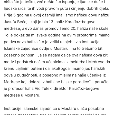
ništa što je teško, već nešto što ispunjuje ljudske duše i
ljudska srca, te ih vodi pravom putu i činjenju dobrih djela.
Prije 5 godina u ovoj džamiji imali smo hafisku dovu hafizu
Jusufu Bećoji, koji je bio 13. hafiz Karađoz-begove
medrese, a evo danas promovišemo 20. hafiza naše škole.
To je dokaz da mi svake godine na ovim prostorima imamo
po dva nova hafiza što je veliki uspjeh svih institucija
Islamske zajednice ovdje u Mostaru i na to trebamo biti
posebno ponosni. Ja se nadam da će ova hafiska dova biti
motiv i podstrek našim učenicima iz mekteba i Medrese da
krenu Lejlinim putem i da, akoBogda, imamo još hafiskih
dova u budućnosti, a posebno mislim na naše učenike iz
Medrese koji dolaze iz hafizine bliske porodice“ – poručio
je profesor hafiz Aid Tulek, direktor Karađoz-begove
medrese u Mostaru.
Institucije Islamske zajednice u Mostaru ulažu posebne