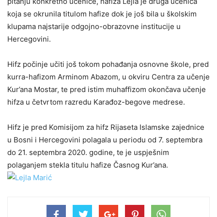
pitanju konkretno učenice, hafiza Lejla je druga učenica
koja se okrunila titulom hafize dok je još bila u školskim
klupama najstarije odgojno-obrazovne institucije u
Hercegovini.
Hifz počinje učiti još tokom pohađanja osnovne škole, pred
kurra-hafizom Arminom Abazom, u okviru Centra za učenje
Kur’ana Mostar, te pred istim muhaffizom okončava učenje
hifza u četvrtom razredu Karađoz-begove medrese.
Hifz je pred Komisijom za hifz Rijaseta Islamske zajednice
u Bosni i Hercegovini polagala u periodu od 7. septembra
do 21. septembra 2020. godine, te je uspješnim
polaganjem stekla titulu hafize Časnog Kur’ana.