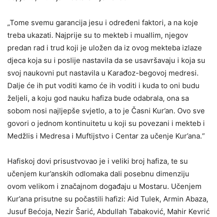
„Tome svemu garancija jesu i određeni faktori, a na koje
treba ukazati. Najprije su to mekteb i muallim, njegov
predan rad i trud koji je uložen da iz ovog mekteba izlaze
djeca koja su i poslije nastavila da se usavršavaju i koja su
svoj naukovni put nastavila u Karađoz-begovoj medresi.
Dalje će ih put voditi kamo će ih voditi i kuda to oni budu
željeli, a koju god nauku hafiza bude odabrala, ona sa
sobom nosi najljepše svjetlo, a to je Časni Kur’an. Ovo sve
govori o jednom kontinuitetu u koji su povezani i mekteb i
Medžlis i Medresa i Muftijstvo i Centar za učenje Kur’ana.“
Hafiskoj dovi prisustvovao je i veliki broj hafiza, te su
učenjem kur’anskih odlomaka dali posebnu dimenziju
ovom velikom i značajnom događaju u Mostaru. Učenjem
Kur’ana prisutne su počastili hafizi: Aid Tulek, Armin Abaza,
Jusuf Bećoja, Nezir Šarić, Abdullah Tabaković, Mahir Kevrić