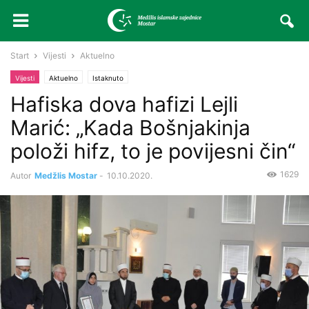
Start
Vijesti
Aktuelno
Vijesti
Aktuelno
Istaknuto
Hafiska dova hafizi Lejli
Marić: „Kada Bošnjakinja
položi hifz, to je povijesni čin“
1629
Autor
Medžlis Mostar
-
10.10.2020.