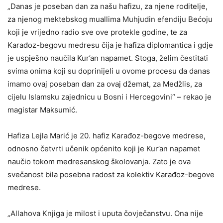
„Danas je poseban dan za našu hafizu, za njene roditelje,
za njenog mektebskog muallima Muhjudin efendiju Bećoju
koji je vrijedno radio sve ove protekle godine, te za
Karađoz-begovu medresu čija je hafiza diplomantica i gdje
je uspješno naučila Kur’an napamet. Stoga, želim čestitati
svima onima koji su doprinijeli u ovome procesu da danas
imamo ovaj poseban dan za ovaj džemat, za Medžlis, za
cijelu Islamsku zajednicu u Bosni i Hercegovini“ – rekao je
magistar Maksumić.
Hafiza Lejla Marić je 20. hafiz Karađoz-begove medrese,
odnosno četvrti učenik općenito koji je Kur’an napamet
naučio tokom medresanskog školovanja. Zato je ova
svečanost bila posebna radost za kolektiv Karađoz-begove
medrese.
„Allahova Knjiga je milost i uputa čovječanstvu. Ona nije