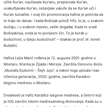
učile Kur’an, naučavale Kur’anu, prepisivale Kur’an,
uvakufljavale Kur’an, ostavljale vakufe da se Kur’an uči i
Kur’an tumačile. I ovaj čin promoviranja hafize je potvrda da
to traje do danas. I kada Bošnjak položi hifz, to je, u svakom
slučaju, i u svakom mjestu, veliki događaj. Kada to uradi
Bošnjakinja, onda je to povijesni čin. To je korak u
budućnost, u lijepu budućnost“ – istakao je prof. dr. Ismet
Bušatlić.
Hafiza Lejla Marić rođena je 12. augusta 2001. godine u
Mostaru. Kćerka je Zijada i Mersije. Završila Osnovnu školu
„Mustafa Ejubović – Šejh Jujo“, a nakon toga upisala i kao
Učenica generacije, 2020. godine, završila Karađoz-
begovu medresu u Mostaru.
Dvadeseti je hafiz Karađoz-begove medrese, a četvrti koji
je hifz završio tokom medresanskog školovanja. Kada su u