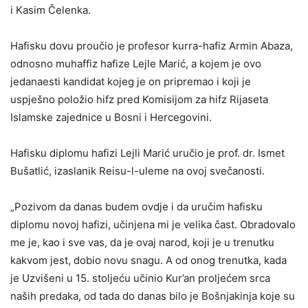
i Kasim Čelenka.
Hafisku dovu proučio je profesor kurra-hafiz Armin Abaza,
odnosno muhaffiz hafize Lejle Marić, a kojem je ovo
jedanaesti kandidat kojeg je on pripremao i koji je
uspješno položio hifz pred Komisijom za hifz Rijaseta
Islamske zajednice u Bosni i Hercegovini.
Hafisku diplomu hafizi Lejli Marić uručio je prof. dr. Ismet
Bušatlić, izaslanik Reisu-l-uleme na ovoj svečanosti.
„Pozivom da danas budem ovdje i da uručim hafisku
diplomu novoj hafizi, učinjena mi je velika čast. Obradovalo
me je, kao i sve vas, da je ovaj narod, koji je u trenutku
kakvom jest, dobio novu snagu. A od onog trenutka, kada
je Uzvišeni u 15. stoljeću učinio Kur’an proljećem srca
naših predaka, od tada do danas bilo je Bošnjakinja koje su