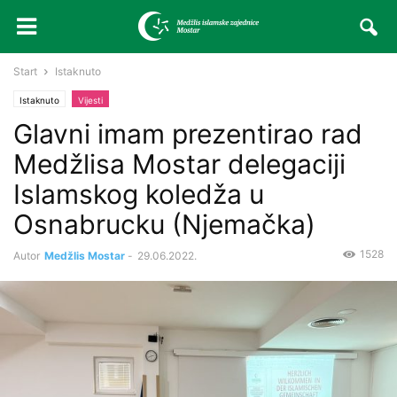
Start
Istaknuto
Istaknuto
Vijesti
Glavni imam prezentirao rad
Medžlisa Mostar delegaciji
Islamskog koledža u
Osnabrucku (Njemačka)
1528
Autor
Medžlis Mostar
-
29.06.2022.