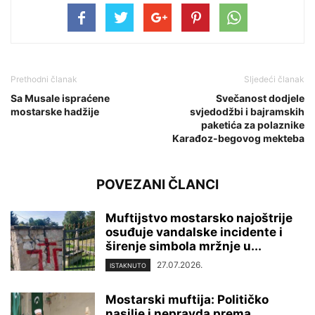
Prethodni članak
Sljedeći članak
Sa Musale ispraćene
Svečanost dodjele
mostarske hadžije
svjedodžbi i bajramskih
paketića za polaznike
Karađoz-begovog mekteba
POVEZANI ČLANCI
Muftijstvo mostarsko najoštrije
osuđuje vandalske incidente i
širenje simbola mržnje u...
27.07.2026.
ISTAKNUTO
Mostarski muftija: Političko
nasilje i nepravda prema