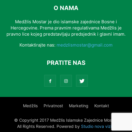
O NAMA
Medžlis Mostar je dio islamske zajednice Bosne i
Hercegovine. Prema pravnim regulativama Medžlis je
pravno lice kojeg predstavljaju predsjednik i glavni imam.
Kontaktirajte nas:
medzlismostar@gmail.com
PRATITE NAS
Medžlis
Privatnost
Marketing
Kontakt
© Copyright 2017 Medžlis Islamske Zajednice Mostar.
All Rights Reserved. Powered by
Studio nova vizija