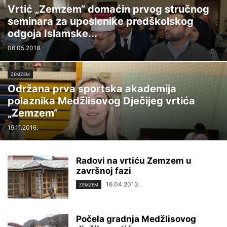
Vrtić „Zemzem“ domaćin prvog stručnog
seminara za uposlenike predškolskog
odgoja Islamske...
06.05.2018.
ZEMZEM
Održana prva sportska akademija
polaznika Medžlisovog Dječijeg vrtića
„Zemzem“
19.11.2016.
Radovi na vrtiću Zemzem u
završnoj fazi
16.04.2013.
ZEMZEM
Počela gradnja Medžlisovog