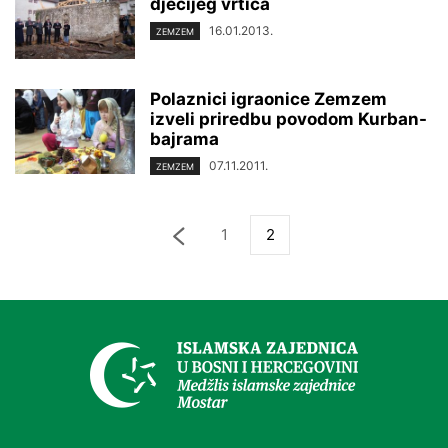
dječijeg vrtića
16.01.2013.
ZEMZEM
Polaznici igraonice Zemzem
izveli priredbu povodom Kurban-
bajrama
07.11.2011.
ZEMZEM
1
2