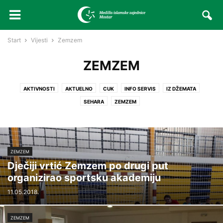
Start
Vijesti
Zemzem
ZEMZEM
AKTIVNOSTI
AKTUELNO
CUK
INFO SERVIS
IZ DŽEMATA
SEHARA
ZEMZEM
ZEMZEM
Dječiji vrtić Zemzem po drugi put
organizirao sportsku akademiju
11.05.2018.
ZEMZEM