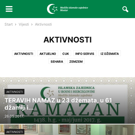
Start
Vijesti
Aktivnosti
AKTIVNOSTI
AKTIVNOSTI
AKTUELNO
CUK
INFO SERVIS
IZ DŽEMATA
SEHARA
ZEMZEM
AKTIVNOSTI
TERAVIH NAMAZ u 23 džemata, u 61
džamiji i...
26.05.2017.
AKTIVNOSTI