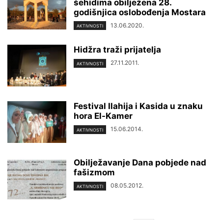
šehidima obilježena 28.
godišnjica oslobođenja Mostara
13.06.2020.
AKTIVNOSTI
Hidžra traži prijatelja
27.11.2011.
AKTIVNOSTI
Festival Ilahija i Kasida u znaku
hora El-Kamer
15.06.2014.
AKTIVNOSTI
Obilježavanje Dana pobjede nad
fašizmom
08.05.2012.
AKTIVNOSTI