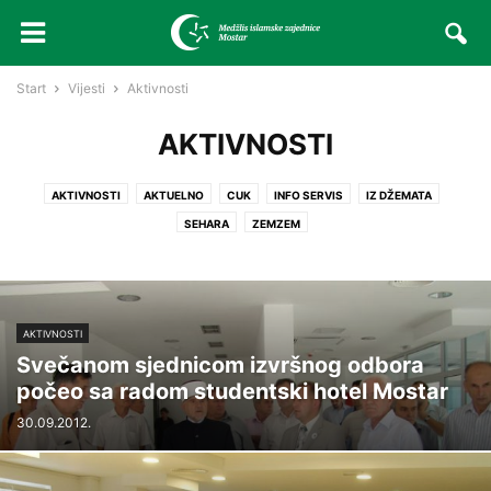
Start
Vijesti
Aktivnosti
AKTIVNOSTI
AKTIVNOSTI
AKTUELNO
CUK
INFO SERVIS
IZ DŽEMATA
SEHARA
ZEMZEM
AKTIVNOSTI
Svečanom sjednicom izvršnog odbora
počeo sa radom studentski hotel Mostar
30.09.2012.