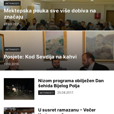
AKTIVNOSTI
Mektepska pouka sve više dobiva na
značaju
27.09.2021.
AKTIVNOSTI
Posjete: Kod Sevdija na kahvi
11.10.2019.
Nizom programa obilježen Dan
šehida Bijelog Polja
25.08.2017.
AKTIVNOSTI
U susret ramazanu – Večer