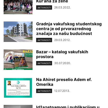
Kur’ana za žene
26.03.2022.
AKTIVNOSTI
Gradnja vakufskog studentskog
centra je od prvorazrednog
značaja za našu budućnost
29.03.2012.
AKTIVNOSTI
Bazar – katalog vakufskih
prostora
30.07.2020.
AKTIVNOSTI
Na Ahiret preselio Adem ef.
Omerika
12.07.2013.
AKTIVNOSTI
Idžazetnamom i publikacijom u